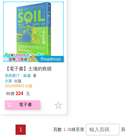
Readmoo
【電子書】土壤的救贖
克莉斯汀．歐森
著
大家
出版
2016/08/03 出版
224
特價
元
電子書
1
頁數
1
/1
移至第
頁