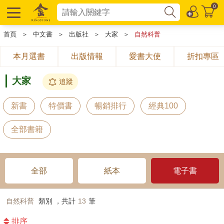
0
首頁
＞
中文書
＞
出版社
＞
大家
＞
自然科普
本月選書
出版情報
愛書大使
折扣專區
大家
追蹤
新書
特價書
暢銷排行
經典100
全部書籍
全部
紙本
電子書
自然科普
類別 ，共計
13
筆
排序