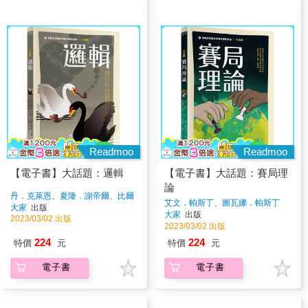
Readmoo
Readmoo
【電子書】大話題：邏輯
【電子書】大話題：賽局理
論
丹．克萊恩、夏隆．謝帝爾、比爾
艾文．帕斯丁、圖瓦娜．帕斯丁
著
大家
出版
著
大家
出版
2023/03/02 出版
2023/03/02 出版
224
224
特價
元
特價
元
電子書
電子書