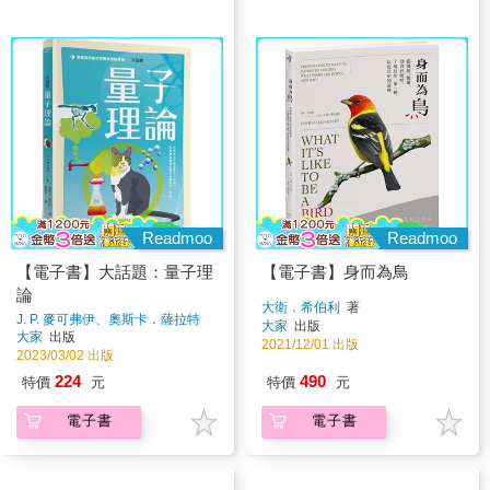
Readmoo
Readmoo
【電子書】大話題：量子理
【電子書】身而為鳥
論
大衛．希伯利
著
J. P. 麥可弗伊、奧斯卡．薩拉特
大家
出版
著
大家
出版
2021/12/01 出版
2023/03/02 出版
224
490
特價
元
特價
元
電子書
電子書