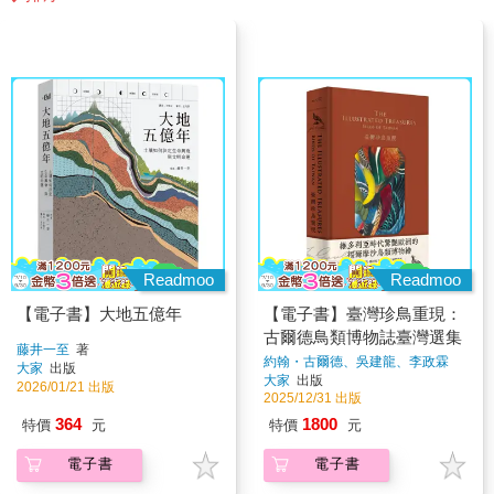
Readmoo
Readmoo
【電子書】大地五億年
【電子書】臺灣珍鳥重現：
古爾德鳥類博物誌臺灣選集
藤井一至
著
約翰・古爾德、吳建龍、李政霖
大家
出版
著
大家
出版
2026/01/21 出版
2025/12/31 出版
364
1800
特價
元
特價
元
電子書
電子書