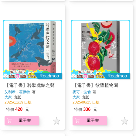
Readmoo
Readmoo
【電子書】聆聽虎鯨之聲
【電子書】欲望植物園
艾利希．霍伊特
著
麥可．波倫
著
大家
出版
大家
出版
2025/11/19 出版
2025/06/25 出版
420
336
特價
元
特價
元
電子書
電子書