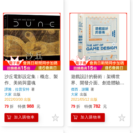
沙丘電影設定集：概念、製
遊戲設計的藝術：架構世
作、美術與靈魂
界、開發介面、創造體驗，
聚焦遊戲設計與製作的手法
譚雅．拉普安特
著
傑西．謝爾
著
大家
出版
大家
出版
與原理
2022/03/30 出版
2021/05/12 出版
988
782
79
折
特價
元
79
折
特價
元
加入購物車
加入購物車