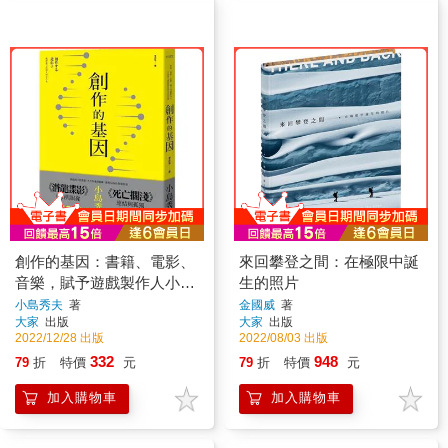
創作的基因：書籍、電影、
來回攀登之間：在極限中誕
音樂，賦予遊戲製作人小島
生的照片
秀夫無限創意的文化記憶
小島秀夫
著
金國威
著
大家
出版
大家
出版
2022/12/28 出版
2022/08/03 出版
332
948
79
折
特價
元
79
折
特價
元
加入購物車
加入購物車