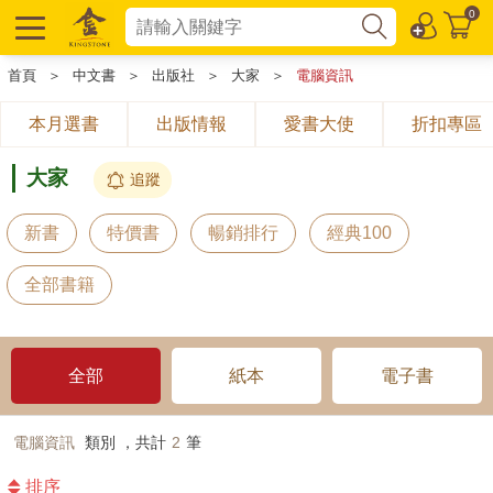
0
首頁
＞
中文書
＞
出版社
＞
大家
＞
電腦資訊
本月選書
出版情報
愛書大使
折扣專區
大家
追蹤
新書
特價書
暢銷排行
經典100
全部書籍
全部
紙本
電子書
電腦資訊
類別 ，共計
2
筆
排序