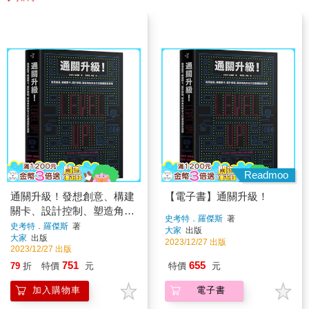
Readmoo
通關升級！發想創意、構建
【電子書】通關升級！
關卡、設計控制、塑造角色
史考特．羅傑斯
著
的全方位遊戲設計指南
史考特．羅傑斯
著
大家
出版
大家
出版
2023/12/27 出版
2023/12/27 出版
751
655
79
折
特價
元
特價
元
加入購物車
電子書