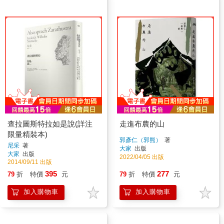
查拉圖斯特拉如是說(詳注
走進布農的山
限量精裝本)
郭彥仁（郭熊）
著
尼采
著
大家
出版
大家
出版
2022/04/05 出版
2014/09/11 出版
395
277
79
折
特價
元
79
折
特價
元
加入購物車
加入購物車