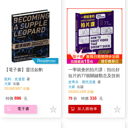
Readmoo
【電子書】靈活如豹
一學就會的拍片課：拍出好
短片的77個關鍵觀念及技術
凱利．史達雷
著
史蒂夫．斯托克曼
著
大家
出版
大家
出版
2018/03/07 出版
2016/11/09 出版
896
316
特價
元
79
折
特價
元
電子書
加入購物車