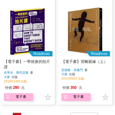
Readmoo
Readmoo
【電子書】一學就會的拍片
【電子書】背離親緣（上）
課
安德魯．所羅門
著
史蒂夫．斯托克曼
著
大家
出版
大家
出版
2015/09/02 出版
2016/11/09 出版
280
350
特價
元
特價
元
電子書
電子書