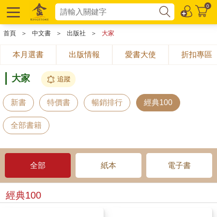
0
首頁
＞
中文書
＞
出版社
＞
大家
本月選書
出版情報
愛書大使
折扣專區
大家
追蹤
新書
特價書
暢銷排行
經典100
全部書籍
全部
紙本
電子書
經典100