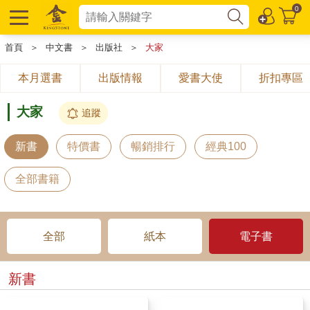
0
首頁
＞
中文書
＞
出版社
＞
大家
本月選書
出版情報
愛書大使
折扣專區
大家
追蹤
新書
特價書
暢銷排行
經典100
全部書籍
全部
紙本
電子書
新書