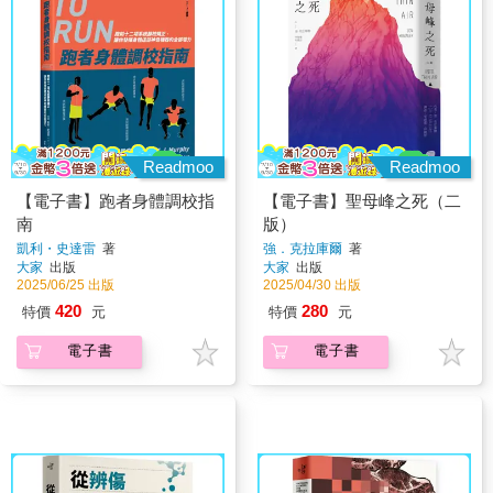
Readmoo
Readmoo
【電子書】跑者身體調校指
【電子書】聖母峰之死（二
南
版）
凱利・史達雷
著
強．克拉庫爾
著
大家
出版
大家
出版
2025/06/25 出版
2025/04/30 出版
420
280
特價
元
特價
元
電子書
電子書