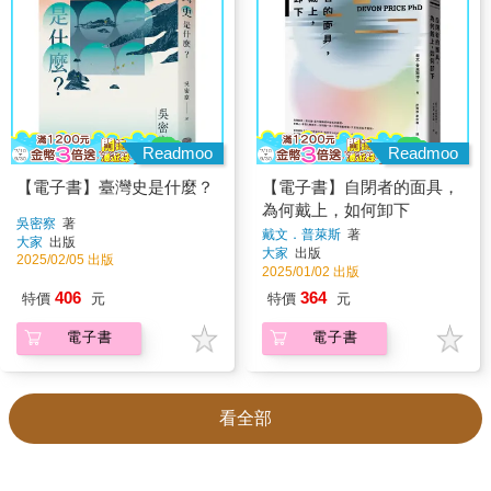
Readmoo
Readmoo
【電子書】臺灣史是什麼？
【電子書】自閉者的面具，
為何戴上，如何卸下
吳密察
著
戴文．普萊斯
著
大家
出版
大家
出版
2025/02/05 出版
2025/01/02 出版
406
364
特價
元
特價
元
電子書
電子書
看全部