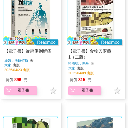
Readmoo
Readmoo
【電子書】從辨傷到解痛
【電子書】食物與廚藝
1（二版）
湯姆．沃爾特斯
著
哈洛德．馬基
著
大家
出版
大家
出版
2025/04/23 出版
2025/04/09 出版
896
315
特價
元
特價
元
電子書
電子書