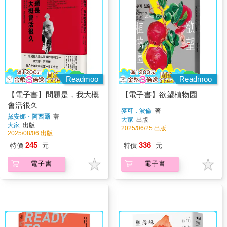
Readmoo
Readmoo
【電子書】問題是，我大概
【電子書】欲望植物園
會活很久
麥可．波倫
著
黛安娜・阿西爾
著
大家
出版
大家
出版
2025/06/25 出版
2025/08/06 出版
245
336
特價
元
特價
元
電子書
電子書