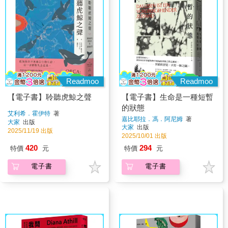
Readmoo
Readmoo
【電子書】聆聽虎鯨之聲
【電子書】生命是一種短暫
的狀態
艾利希．霍伊特
著
嘉比耶拉．馮．阿尼姆
著
大家
出版
大家
出版
2025/11/19 出版
2025/10/01 出版
420
294
特價
元
特價
元
電子書
電子書