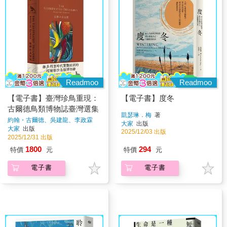
Readmoo
Readmoo
【電子書】臺灣珍鳥重現：
【電子書】度冬
古爾德鳥類博物誌臺灣選集
凱瑟琳．梅
著
約翰・古爾德、吳建龍、李政霖
大家
出版
著
大家
出版
2025/12/03 出版
2025/12/31 出版
1800
294
特價
元
特價
元
電子書
電子書