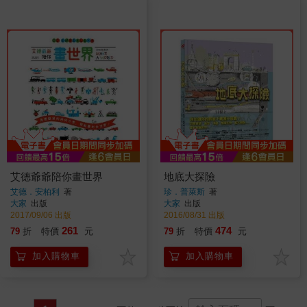
艾德爺爺陪你畫世界
地底大探險
艾德．安柏利
著
珍．普萊斯
著
大家
出版
大家
出版
2017/09/06 出版
2016/08/31 出版
261
474
79
折
特價
元
79
折
特價
元
加入購物車
加入購物車