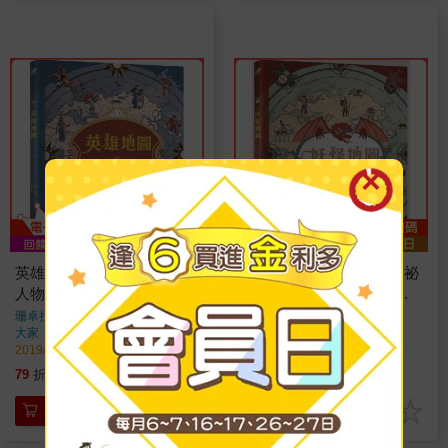
英雄地圖：世界各地的偉大
妖怪地圖：世界各地的神祕
人物----阿基里斯、貝奧武
生物----雪怪、狗靈、年
夫、大尖哥與水社姊等等
獸、鳥身女妖等等(紀念珍
珊卓拉．勞倫絲
著
珊卓拉．勞倫斯
著
大家
出版
大家
出版
藏版)
2019/07/31 出版
2019/05/29 出版
514
514
79
折
特價
元
79
折
特價
元
加入購物車
加入購物車