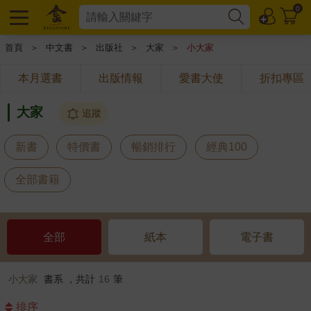
0
首頁
＞
中文書
＞
出版社
＞
大家
＞
小大家
本月選書
出版情報
愛書大使
折扣專區
大家
追蹤
新書
特價書
暢銷排行
經典100
全部書籍
全部
紙本
電子書
小大家
書系 ，共計
16
筆
排序