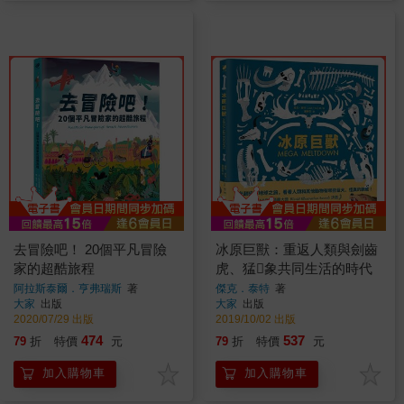
去冒險吧！ 20個平凡冒險
冰原巨獸：重返人類與劍齒
家的超酷旅程
虎、猛象共同生活的時代
阿拉斯泰爾．亨弗瑞斯
著
傑克．泰特
著
大家
出版
大家
出版
2020/07/29 出版
2019/10/02 出版
474
537
79
折
特價
元
79
折
特價
元
加入購物車
加入購物車