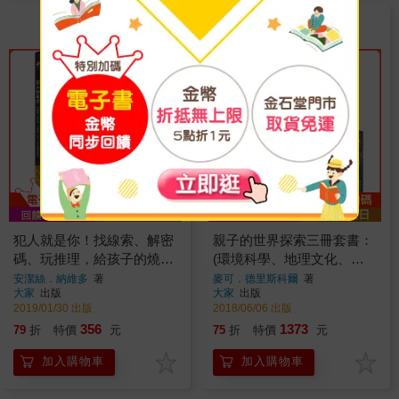
犯人就是你！找線索、解密
親子的世界探索三冊套書：
碼、玩推理，給孩子的燒腦
(環境科學、地理文化、宇
遊戲書
宙天文啟蒙書)
安潔絲．納維多
著
麥可．德里斯科爾
著
大家
出版
大家
出版
2019/01/30 出版
2018/06/06 出版
356
1373
79
折
特價
元
75
折
特價
元
加入購物車
加入購物車