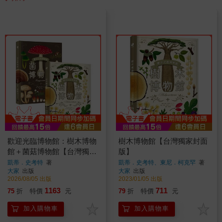
歡迎光臨博物館：樹木博物
樹木博物館【台灣獨家封面
館＋菌菇博物館【台灣獨家
版】
封面版】（兩冊套書）
凱蒂．史考特
著
凱蒂．史考特、東尼．柯克罕
著
大家
出版
大家
出版
2026/08/05 出版
2023/01/05 出版
1163
711
75
折
特價
元
79
折
特價
元
加入購物車
加入購物車