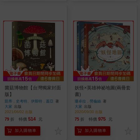
菌菇博物館【台灣獨家封面
妖怪×英雄神祕地圖(兩冊套
版】
書)
凱蒂．史考特、伊斯特．蓋亞
著
珊卓拉．勞倫絲
著
大家
出版
大家
出版
2021/06/02 出版
2020/09/30 出版
514
975
79
折
特價
元
75
折
特價
元
加入購物車
加入購物車