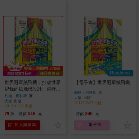
Readmoo
世界冠軍紙飛機：打破世界
【電子書】世界冠軍紙飛機
紀錄的紙飛機設計、飛行原
約翰．柯林斯
著
理及調校技巧
約翰．柯林斯
著
大家
出版
大家
出版
2017/12/27 出版
2017/12/27 出版
316
260
79
折
特價
元
特價
元
加入購物車
電子書