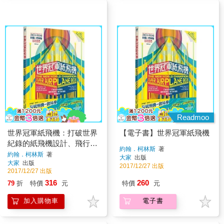
Readmoo
世界冠軍紙飛機：打破世界
【電子書】世界冠軍紙飛機
紀錄的紙飛機設計、飛行原
約翰．柯林斯
著
理及調校技巧
約翰．柯林斯
著
大家
出版
大家
出版
2017/12/27 出版
2017/12/27 出版
316
260
79
折
特價
元
特價
元
加入購物車
電子書