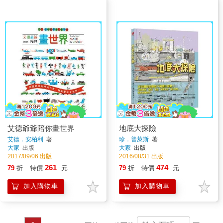
艾德爺爺陪你畫世界
地底大探險
艾德．安柏利
著
珍．普萊斯
著
大家
出版
大家
出版
2017/09/06 出版
2016/08/31 出版
261
474
79
折
特價
元
79
折
特價
元
加入購物車
加入購物車