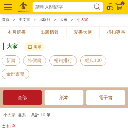
0
首頁
＞
中文書
＞
出版社
＞
大家
＞
小大家
本月選書
出版情報
愛書大使
折扣專區
大家
追蹤
新書
特價書
暢銷排行
經典100
全部書籍
全部
紙本
電子書
小大家
書系 ，共計
16
筆
排序