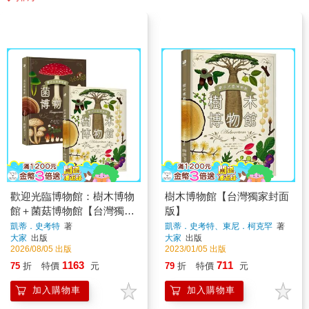
歡迎光臨博物館：樹木博物
樹木博物館【台灣獨家封面
館＋菌菇博物館【台灣獨家
版】
封面版】（兩冊套書）
凱蒂．史考特
著
凱蒂．史考特、東尼．柯克罕
著
大家
出版
大家
出版
2026/08/05 出版
2023/01/05 出版
1163
711
75
折
特價
元
79
折
特價
元
加入購物車
加入購物車