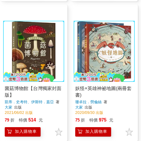
菌菇博物館【台灣獨家封面
妖怪×英雄神祕地圖(兩冊套
版】
書)
凱蒂．史考特、伊斯特．蓋亞
著
珊卓拉．勞倫絲
著
大家
出版
大家
出版
2021/06/02 出版
2020/09/30 出版
514
975
79
折
特價
元
75
折
特價
元
加入購物車
加入購物車