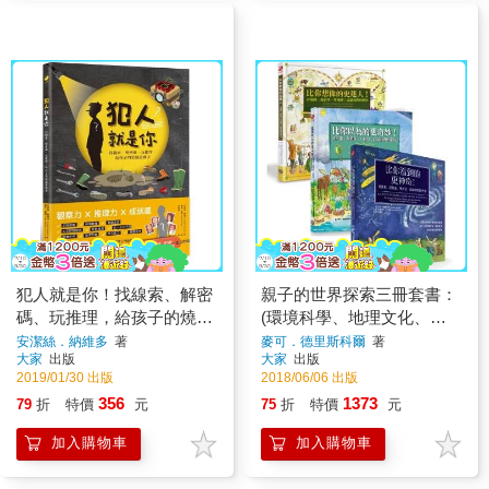
犯人就是你！找線索、解密
親子的世界探索三冊套書：
碼、玩推理，給孩子的燒腦
(環境科學、地理文化、宇
遊戲書
宙天文啟蒙書)
安潔絲．納維多
著
麥可．德里斯科爾
著
大家
出版
大家
出版
2019/01/30 出版
2018/06/06 出版
356
1373
79
折
特價
元
75
折
特價
元
加入購物車
加入購物車