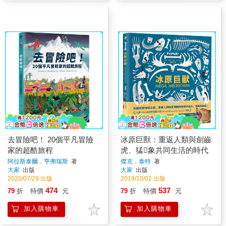
去冒險吧！ 20個平凡冒險
冰原巨獸：重返人類與劍齒
家的超酷旅程
虎、猛象共同生活的時代
阿拉斯泰爾．亨弗瑞斯
著
傑克．泰特
著
大家
出版
大家
出版
2020/07/29 出版
2019/10/02 出版
474
537
79
折
特價
元
79
折
特價
元
加入購物車
加入購物車