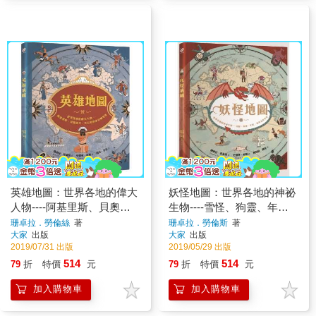
英雄地圖：世界各地的偉大
妖怪地圖：世界各地的神祕
人物----阿基里斯、貝奧武
生物----雪怪、狗靈、年
夫、大尖哥與水社姊等等
獸、鳥身女妖等等(紀念珍
珊卓拉．勞倫絲
著
珊卓拉．勞倫斯
著
大家
出版
大家
出版
藏版)
2019/07/31 出版
2019/05/29 出版
514
514
79
折
特價
元
79
折
特價
元
加入購物車
加入購物車