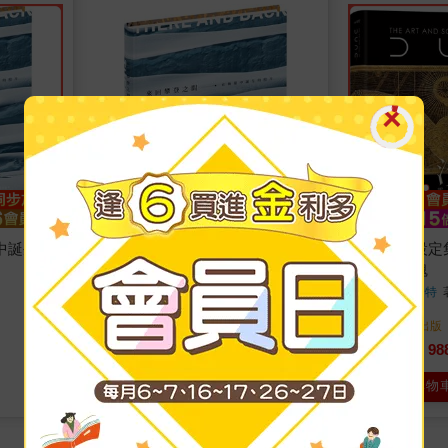
Readmoo
中誕生的
【電子書】來回攀登之間
沙丘電影設定
美術與靈魂
金國威
著
譚雅．拉普安特
大家
出版
大家
出版
2022/08/03 出版
2022/03/30 出版
720
98
特價
元
79
折
特價
電子書
加入購物