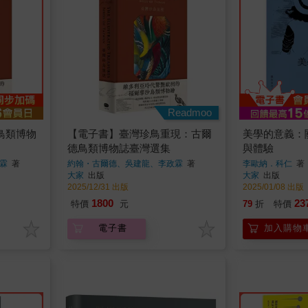
Readmoo
鳥類博物
【電子書】臺灣珍鳥重現：古爾
美學的意義：
德鳥類博物誌臺灣選集
與體驗
霖
著
約翰・古爾德、吳建龍、李政霖
著
李歐納．科仁
著
大家
出版
大家
出版
2025/12/31 出版
2025/01/08 出版
1800
23
特價
元
79
折
特價
電子書
加入購物