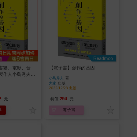
Readmoo
書籍、電影、音
【電子書】創作的基因
製作人小島秀夫無
小島秀夫
著
記憶
大家
出版
2022/12/28 出版
2
294
元
特價
元
車
電子書