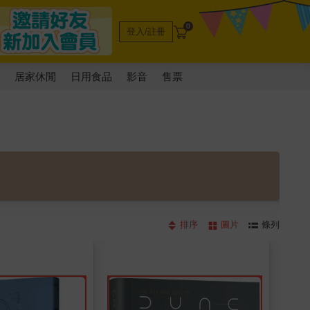
0
登入/註冊
電
居家休閒
日用食品
影音
售票
排序
圖片
條列