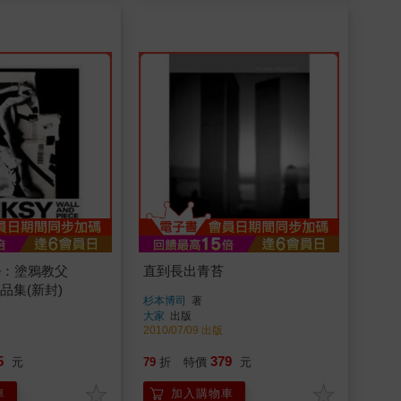
iece：塗鴉教父
直到長出青苔
作品集(新封)
杉本博司
著
大家
出版
2010/07/09 出版
5
379
元
79
折
特價
元
車
加入購物車