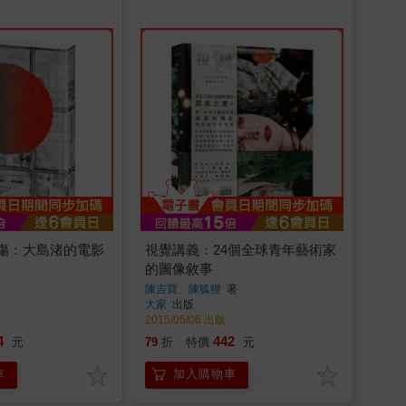
傷：大島渚的電影
視覺講義：24個全球青年藝術家
的圖像敘事
陳吉寶、陳狐狸
著
大家
出版
2015/05/06 出版
4
442
元
79
折
特價
元
車
加入購物車