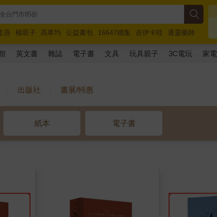
圭吾
楊双子
高希均
公益書包
16647續集
吉伊卡哇
通靈藥師
路邊攤新作
馬斯克
玩具總動員5
超慢跑
館
英文書
雜誌
電子書
文具
玩具親子
3C電玩
家
出版社
書展/特惠
紙本
電子書