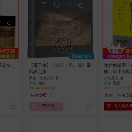
Readmoo
定集 (
【電子書】《沙丘：第二部》電
創作的基因：
影設定集
樂，賦予遊戲
限創意的文化
譚雅．拉普安特
著
小島秀夫
著
大家
出版
大家
出版
2024/07/24 出版
2022/12/28 出版
945
33
特價
元
79
折
特價
電子書
加入購物