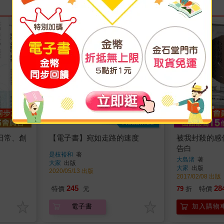
Readmoo
日常、創
【電子書】宛如走路的速度
被我封殺的感
告白
是枝裕和
著
大島渚
著
大家
出版
大家
出版
2020/05/13 出版
2017/02/08 出版
245
28
特價
元
79
折
特價
電子書
加入購物