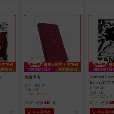
)
極度疼痛
Wall and P
Banksy官方
蘇菲．卡爾
著
班克西
著
大家
出版
大家
出版
2014/10/08 出版
2011/09/29 出版
442
39
79
折
特價
元
79
折
特價
加入購物車
加入購物