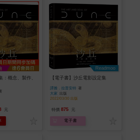
Readmoo
集：概念、製作、
【電子書】沙丘電影設定集
譚雅．拉普安特
著
著
大家
出版
2022/03/30 出版
8
875
元
特價
元
車
電子書