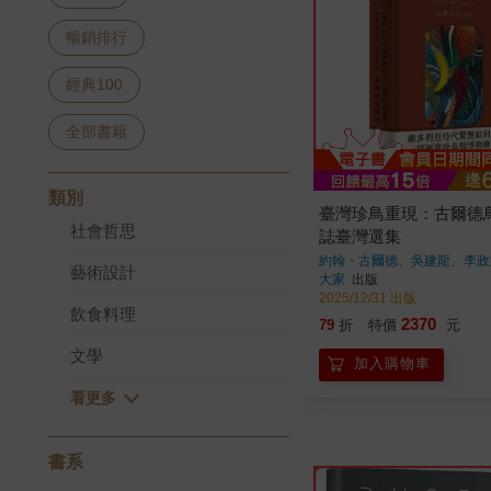
暢銷排行
經典100
全部書籍
類別
臺灣珍鳥重現：古爾德
社會哲思
誌臺灣選集
約翰・古爾德、吳建龍、李政
藝術設計
大家
出版
2025/12/31 出版
飲食料理
2370
79
折
特價
元
文學
加入購物車
書系