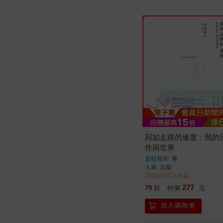
宛如走路的速度：我的
作與世界
是枝裕和
著
大家
出版
2020/05/13 出版
277
79
折
特價
元
加入購物車