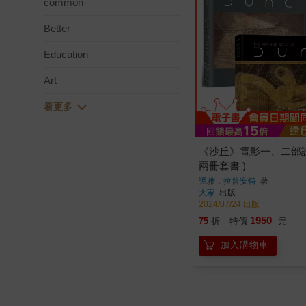
common
Better
Education
Art
《沙丘》電影一、二部設
兩冊套書 )
譚雅．拉普安特
著
大家
出版
2024/07/24 出版
1950
75
折
特價
元
加入購物車