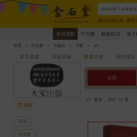
國中自修評量
東野
唯紅花綻放
奧德賽
會員獎勵
中文書
動漫ACG
親子
首頁
＞
中文書
＞
出版社
＞
大家
＞
art
本月選書
出版情報
愛書大使
折扣專區
全部
art
書系 ，共計
20
筆
追蹤
新書
特價書