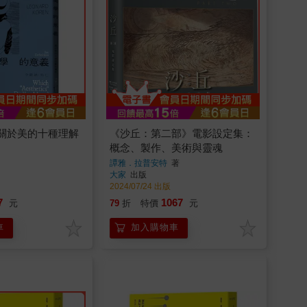
關於美的十種理解
《沙丘：第二部》電影設定集：
概念、製作、美術與靈魂
譚雅．拉普安特
著
大家
出版
2024/07/24 出版
7
1067
元
79
折
特價
元
車
加入購物車