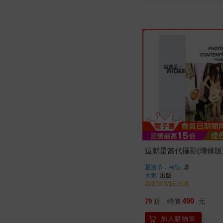
這就是當代攝影(增修版
夏洛蒂．柯頓
著
大家
出版
2015/03/18 出版
490
79
折
特價
元
加入購物車