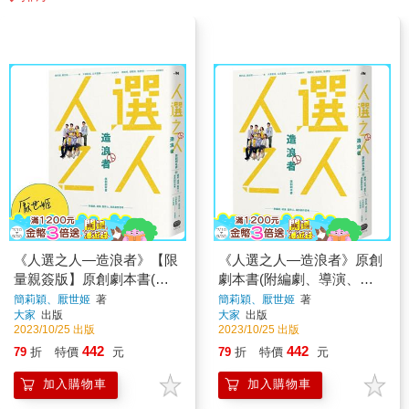
《人選之人—造浪者》【限
《人選之人—造浪者》原創
量親簽版】原創劇本書(附
劇本書(附編劇、導演、製
編劇、導演、製片、演員創
片、演員創作思考)
簡莉穎、厭世姬
著
簡莉穎、厭世姬
著
大家
出版
大家
出版
作思考)
2023/10/25 出版
2023/10/25 出版
442
442
79
折
特價
元
79
折
特價
元
加入購物車
加入購物車