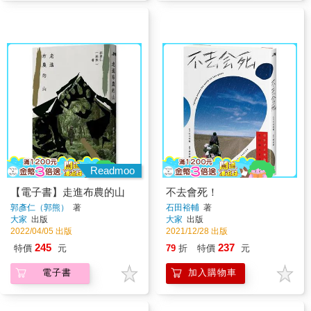
Readmoo
【電子書】走進布農的山
不去會死！
郭彥仁（郭熊）
著
石田裕輔
著
大家
出版
大家
出版
2022/04/05 出版
2021/12/28 出版
245
237
特價
元
79
折
特價
元
電子書
加入購物車