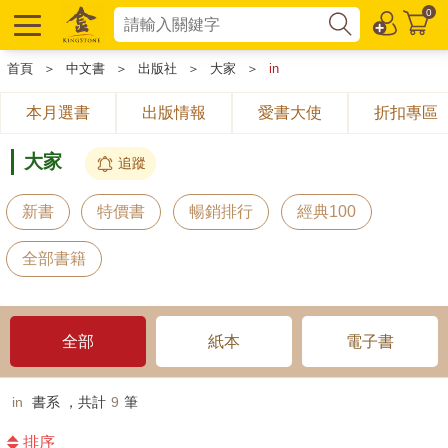
0
首頁
＞
中文書
＞
出版社
＞
大家
＞
in
本月選書
出版情報
愛書大使
折扣專區
大家
追蹤
新書
特價書
暢銷排行
經典100
全部書籍
全部
紙本
電子書
in
書系 ，共計
9
筆
排序