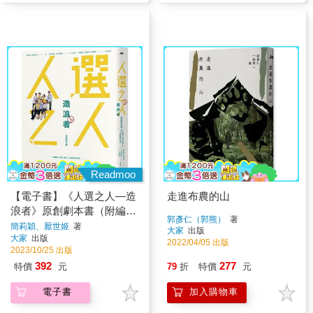
Readmoo
【電子書】《人選之人—造
走進布農的山
浪者》原創劇本書（附編
郭彥仁（郭熊）
著
劇、導演、製片、演員創作
簡莉穎、厭世姬
著
大家
出版
大家
出版
思考）
2022/04/05 出版
2023/10/25 出版
392
277
特價
元
79
折
特價
元
電子書
加入購物車