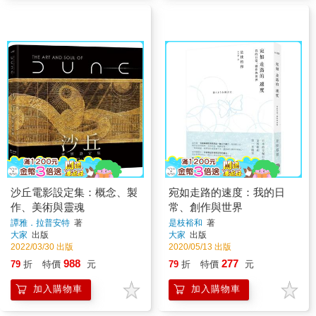
沙丘電影設定集：概念、製
宛如走路的速度：我的日
作、美術與靈魂
常、創作與世界
譚雅．拉普安特
著
是枝裕和
著
大家
出版
大家
出版
2022/03/30 出版
2020/05/13 出版
988
277
79
折
特價
元
79
折
特價
元
加入購物車
加入購物車