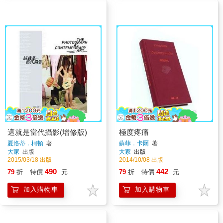
這就是當代攝影(增修版)
極度疼痛
夏洛蒂．柯頓
著
蘇菲．卡爾
著
大家
出版
大家
出版
2015/03/18 出版
2014/10/08 出版
490
442
79
折
特價
元
79
折
特價
元
加入購物車
加入購物車