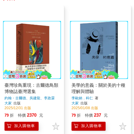
臺灣珍鳥重現：古爾德鳥類
美學的意義：關於美的十種
博物誌臺灣選集
理解與體驗
約翰・古爾德、吳建龍、李政霖
李歐納．科仁
著
著
大家
出版
大家
出版
2025/12/31 出版
2025/01/08 出版
2370
237
79
折
特價
元
79
折
特價
元
加入購物車
加入購物車