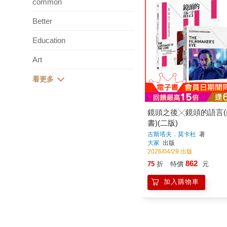
common
Better
Education
Art
鏡頭之後╳鏡頭的語言
書)(二版)
古斯塔夫．莫卡杜
著
大家
出版
2026/04/29 出版
862
75
折
特價
元
加入購物車