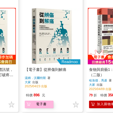
Readmoo
體訊號，
【電子書】從辨傷到解痛
食物與廚藝1
打破疼痛
（二版）
湯姆．沃爾特斯
著
哈洛德．馬基
著
大家
出版
大家
出版
2025/04/23 出版
2025/04/09 出版
896
35
特價
元
79
折
特價
電子書
加入購物