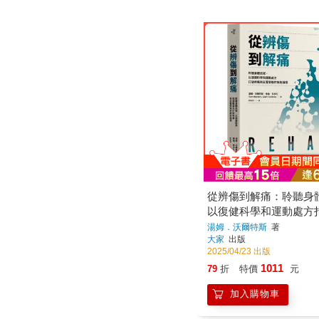
從辨傷到解痛：聆聽身
以復健科學和運動處方
與反覆受傷的無助循環
湯姆．沃爾特斯
著
大家
出版
2025/04/23 出版
1011
79
折
特價
元
加入購物車