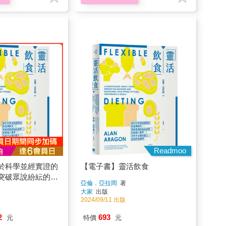
Readmoo
於科學並經實證的
【電子書】靈活飲食
突破眾說紛紜的迷
亞倫．亞拉岡
著
需求，去除不必要
大家
出版
終生維持
2024/09/11 出版
2
693
元
特價
元