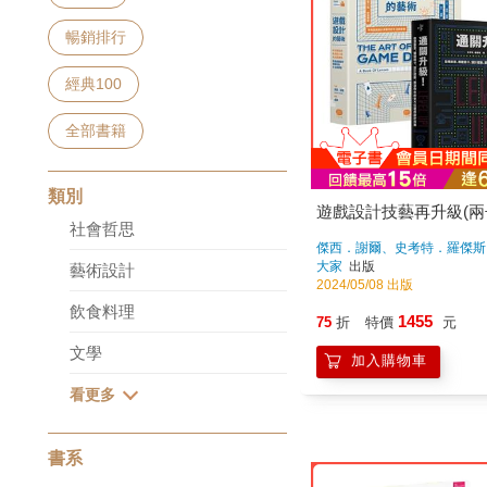
暢銷排行
經典100
全部書籍
類別
遊戲設計技藝再升級(兩
社會哲思
傑西．謝爾、史考特．羅傑斯
大家
出版
藝術設計
2024/05/08 出版
飲食料理
1455
75
折
特價
元
文學
加入購物車
書系