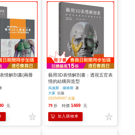
表情解剖書(兩冊
藝用3D表情解剖書：透視五官表
情的結構與造型
著
烏迪斯．薩林斯
著
大家
出版
2025/05/07 出版
90
1469
元
79
折
特價
元
車
加入購物車