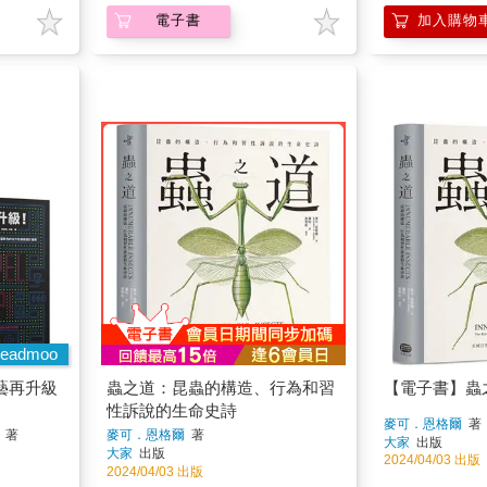
電子書
加入購物
eadmoo
藝再升級
蟲之道：昆蟲的構造、行為和習
【電子書】蟲
性訴說的生命史詩
麥可．恩格爾
著
著
麥可．恩格爾
著
大家
出版
大家
出版
2024/04/03 出版
2024/04/03 出版