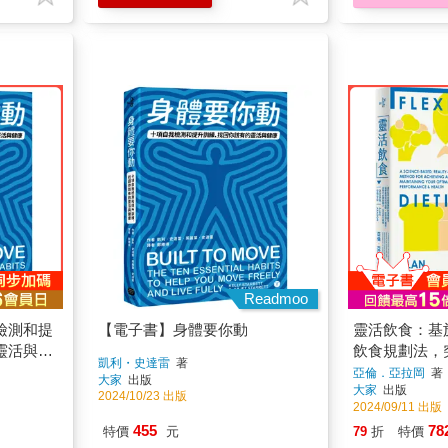
Readmoo
檢測和提
【電子書】身體要你動
靈活飲食：基
靈活與健
飲食規劃法，
凱利・史達雷
著
障，針對個人
亞倫．亞拉岡
著
大家
出版
大家
出版
的壓力，並且
2024/10/23 出版
2024/09/11 出版
455
78
特價
元
79
折
特價