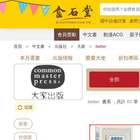
國中自修評量
東野
唯紅花綻放
奧德賽
會員獎勵
中文書
動漫ACG
親子
首頁
＞
中文書
＞
出版社
＞
大家
＞
better
本月選書
出版情報
愛書大使
折扣專區
全部
better
書系 ，共計
83
筆
追蹤
新書
特價書