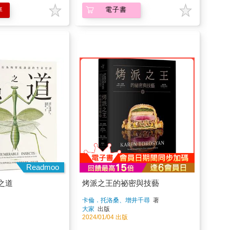
車
電子書
Readmoo
之道
烤派之王的祕密與技藝
卡倫．托洛桑、增井千尋
著
大家
出版
2024/01/04 出版