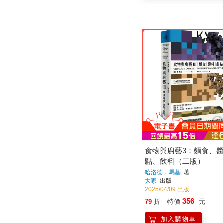
食物與廚藝3：麵食、
點、飲料（二版）
哈洛德．馬基
著
大家
出版
2025/04/09 出版
356
79
折
特價
元
加入購物車