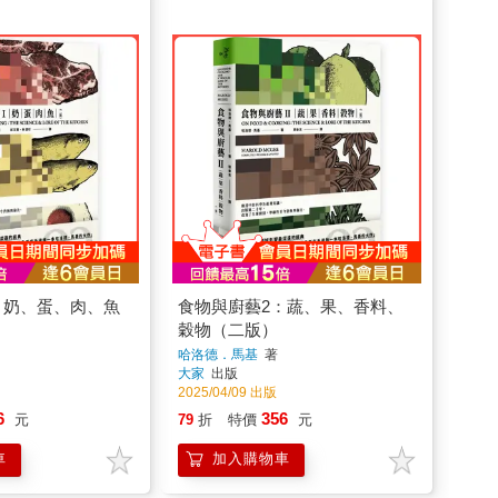
：奶、蛋、肉、魚
食物與廚藝2：蔬、果、香料、
穀物（二版）
哈洛德．馬基
著
大家
出版
2025/04/09 出版
6
356
元
79
折
特價
元
車
加入購物車