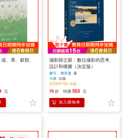
)：蔬、果、穀類、
攝影師之眼：數位攝影的思考、
設計和構圖（決定版）
麥可．弗里曼
著
大家
出版
2026/07/01 出版
9
553
元
79
折
特價
元
車
加入購物車