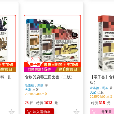
醬料、甜
食物與廚藝三冊套書（二版）
【電子書】食
版）
哈洛德．馬基
著
哈洛德．馬基
著
大家
出版
大家
出版
2025/04/09 出版
2025/04/09 出版
1013
315
75
折
特價
元
特價
元
加入購物車
電子書