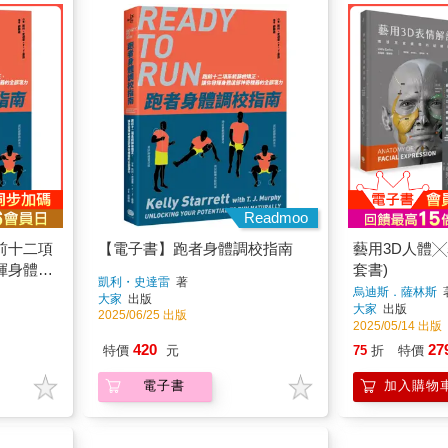
Readmoo
前十二項
【電子書】跑者身體調校指南
藝用3D人體╳
揮身體這
套書)
凱利・史達雷
著
烏迪斯．薩林斯
大家
出版
大家
出版
2025/06/25 出版
2025/05/14 出版
420
27
特價
元
75
折
特價
電子書
加入購物