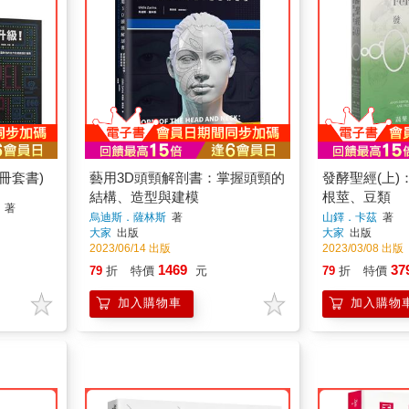
冊套書)
藝用3D頭頸解剖書：掌握頭頸的
發酵聖經(上
結構、造型與建模
根莖、豆類
著
烏迪斯．薩林斯
著
山鐸．卡茲
著
大家
出版
大家
出版
2023/06/14 出版
2023/03/08 出版
1469
37
79
折
特價
元
79
折
特價
加入購物車
加入購物