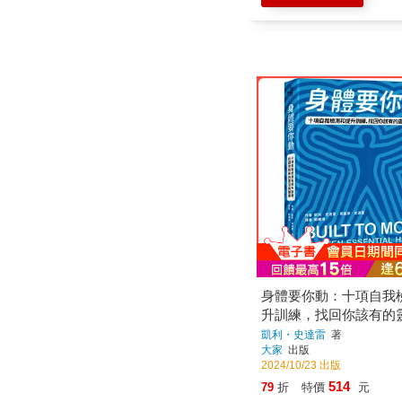
身體要你動：十項自我
升訓練，找回你該有的
康
凱利・史達雷
著
大家
出版
2024/10/23 出版
514
79
折
特價
元