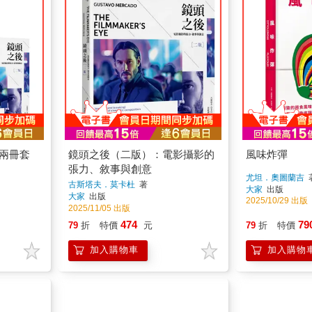
(兩冊套
鏡頭之後（二版）：電影攝影的
風味炸彈
張力、敘事與創意
尤坦．奧圖蘭吉
古斯塔夫．莫卡杜
著
大家
出版
大家
出版
2025/10/29 出版
2025/11/05 出版
474
79
79
折
特價
元
79
折
特價
加入購物車
加入購物