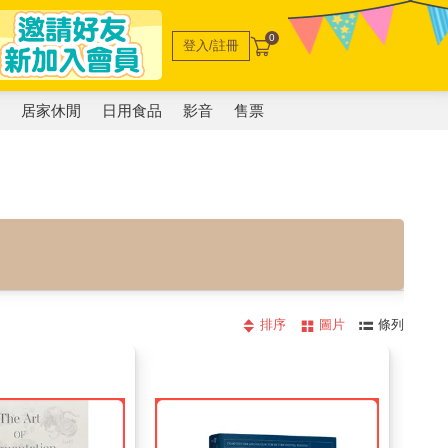
0
登入/註冊
電
居家休閒
日用食品
影音
售票
排序
圖片
條列