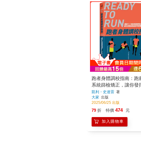
跑者身體調校指南：跑
系統篩檢矯正，讓你發
部神奇機器的全部潛力
凱利・史達雷
著
大家
出版
2025/06/25 出版
474
79
折
特價
元
加入購物車