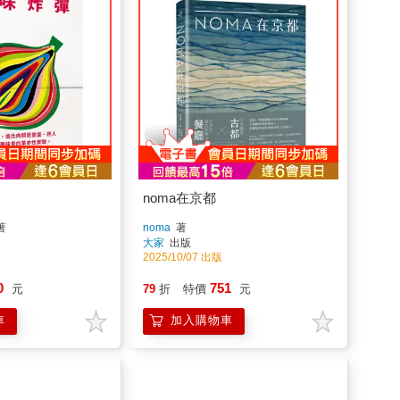
noma在京都
著
noma
著
大家
出版
2025/10/07 出版
0
751
元
79
折
特價
元
車
加入購物車