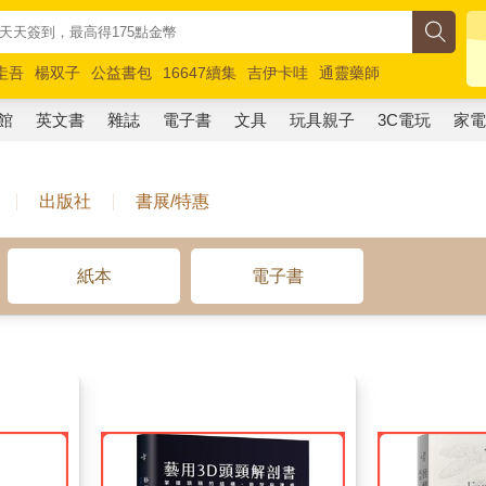
圭吾
楊双子
公益書包
16647續集
吉伊卡哇
通靈藥師
路邊攤新作
馬斯克
玩具總動員5
超慢跑
館
英文書
雜誌
電子書
文具
玩具親子
3C電玩
家
出版社
書展/特惠
紙本
電子書