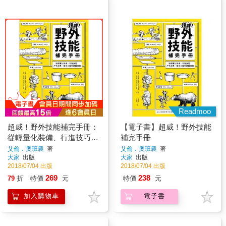
Readmoo
超威！野外技能補完手冊：
【電子書】超威！野外技能
從輕量化裝備、行進技巧、
補完手冊
戶外炊煮、營地工藝到辨識
艾倫．奧班農
著
艾倫．奧班農
著
大家
出版
大家
出版
危險
2018/07/04 出版
2018/07/04 出版
269
238
79
折
特價
元
特價
元
加入購物車
電子書