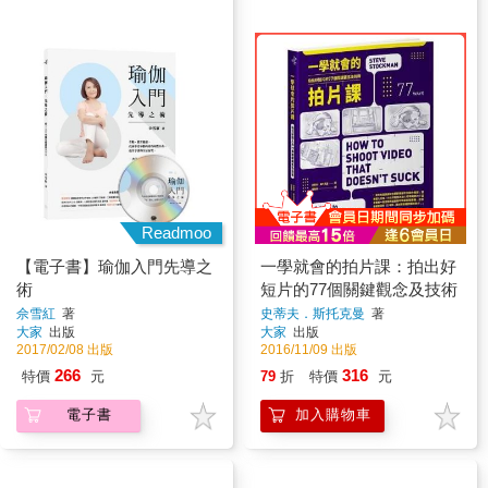
Readmoo
【電子書】瑜伽入門先導之
一學就會的拍片課：拍出好
術
短片的77個關鍵觀念及技術
佘雪紅
著
史蒂夫．斯托克曼
著
大家
出版
大家
出版
2017/02/08 出版
2016/11/09 出版
266
316
特價
元
79
折
特價
元
電子書
加入購物車