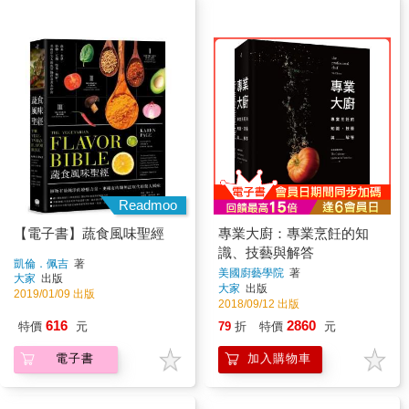
Readmoo
【電子書】蔬食風味聖經
專業大廚：專業烹飪的知
識、技藝與解答
凱倫．佩吉
著
美國廚藝學院
著
大家
出版
大家
出版
2019/01/09 出版
2018/09/12 出版
616
2860
特價
元
79
折
特價
元
電子書
加入購物車