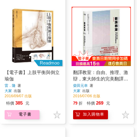
Readmoo
【電子書】上肢平衡與倒立
翻譯教室：自由、推理、激
瑜伽
辯，東大師生的完美翻譯示
範
雷．隆
著
柴田元幸
著
大家
出版
大家
出版
2016/09/07 出版
2016/07/06 出版
385
269
特價
元
79
折
特價
元
電子書
加入購物車