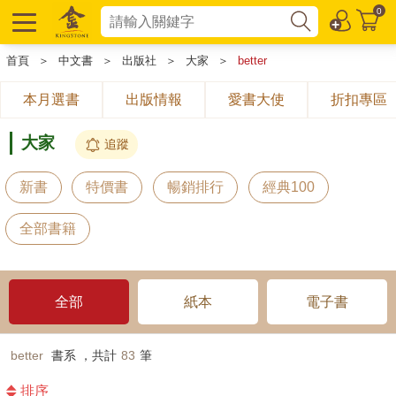
0
首頁
＞
中文書
＞
出版社
＞
大家
＞
better
本月選書
出版情報
愛書大使
折扣專區
大家
追蹤
新書
特價書
暢銷排行
經典100
全部書籍
全部
紙本
電子書
better
書系 ，共計
83
筆
排序