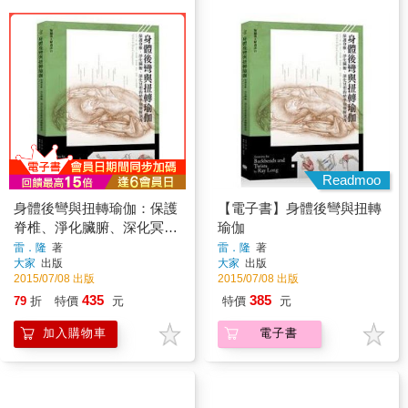
Readmoo
身體後彎與扭轉瑜伽：保護
【電子書】身體後彎與扭轉
脊椎、淨化臟腑、深化冥想
瑜伽
的精準瑜伽解剖書
雷．隆
著
雷．隆
著
大家
出版
大家
出版
2015/07/08 出版
2015/07/08 出版
435
385
79
折
特價
元
特價
元
加入購物車
電子書