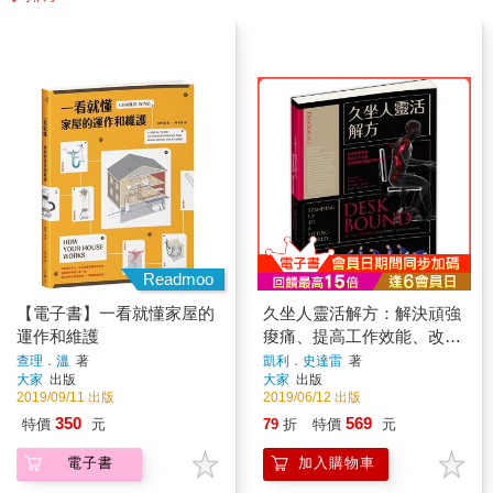
Readmoo
【電子書】一看就懂家屋的
久坐人靈活解方：解決頑強
運作和維護
痠痛、提高工作效能、改善
運動表現的終極指南
查理．溫
著
凱利．史達雷
著
大家
出版
大家
出版
2019/09/11 出版
2019/06/12 出版
350
569
特價
元
79
折
特價
元
電子書
加入購物車