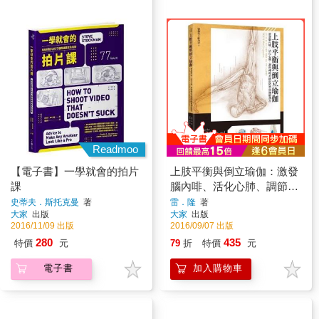
Readmoo
【電子書】一學就會的拍片
上肢平衡與倒立瑜伽：激發
課
腦內啡、活化心肺、調節神
經系統的精準瑜伽解剖書
史蒂夫．斯托克曼
著
雷．隆
著
大家
出版
大家
出版
2016/11/09 出版
2016/09/07 出版
280
435
特價
元
79
折
特價
元
電子書
加入購物車