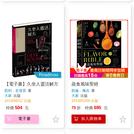
Readmoo
【電子書】久坐人靈活解方
蔬食風味聖經
凱利．史達雷
著
凱倫．佩吉
著
大家
出版
大家
出版
2019/06/12 出版
2019/01/09 出版
504
695
特價
元
79
折
特價
元
電子書
加入購物車