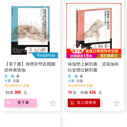
Readmoo
【電子書】身體前彎及髖關
瑜伽墊上解剖書：流瑜伽和
節伸展瑜伽
站姿體位解剖書
雷．隆
著
雷．隆
著
大家
出版
大家
出版
2014/03/12 出版
2013/04/24 出版
385
435
特價
元
79
折
特價
元
電子書
加入購物車