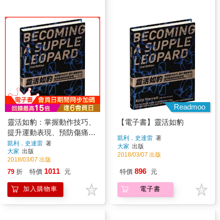
Readmoo
靈活如豹：掌握動作技巧、
【電子書】靈活如豹
提升運動表現、預防傷痛的
凱利．史達雷
著
終極指南
凱利．史達雷
著
大家
出版
大家
出版
2018/03/07 出版
2018/03/07 出版
1011
896
79
折
特價
元
特價
元
加入購物車
電子書