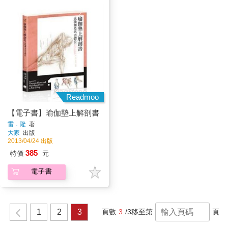
Readmoo
【電子書】瑜伽墊上解剖書
雷．隆
著
大家
出版
2013/04/24 出版
385
特價
元
電子書
1
2
3
頁數
3
/3
移至第
頁