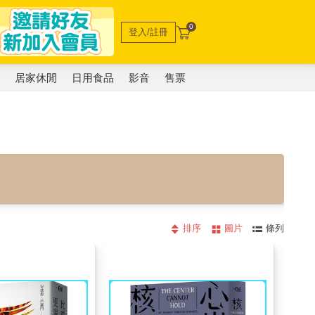
0
登入/註冊
電
居家休閒
日用食品
影音
售票
排序
圖片
條列