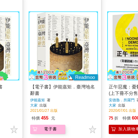
Readmoo
書
【電子書】伊能嘉矩．臺灣地名
正午惡魔：憂
辭書
(上下冊不分售
伊能嘉矩
著
安德魯．所羅門
大家
出版
大家
出版
2021/01/27 出版
2020/07/01 出版
455
60
特價
元
75
折
特價
電子書
加入購物