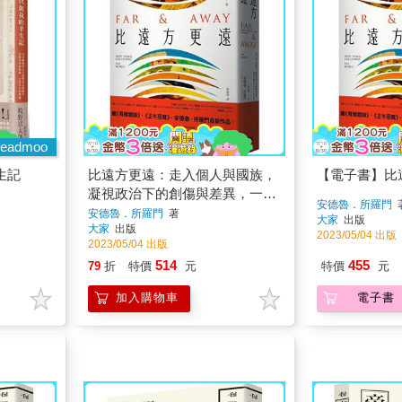
eadmoo
生記
比遠方更遠：走入個人與國族，
【電子書】比
凝視政治下的創傷與差異，一場
安德魯．所羅門
起於變革年代的人性之旅
安德魯．所羅門
著
大家
出版
大家
出版
2023/05/04 出版
2023/05/04 出版
514
455
79
折
特價
元
特價
元
加入購物車
電子書