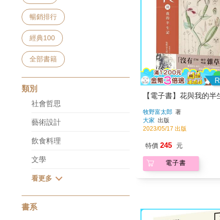
暢銷排行
經典100
全部書籍
R
類別
【電子書】花與我的半
社會哲思
牧野富太郎
著
大家
出版
藝術設計
2023/05/17 出版
飲食料理
245
特價
元
文學
電子書
書系