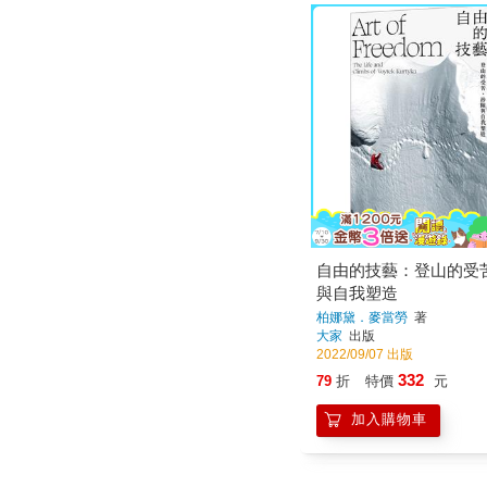
自由的技藝：登山的受
與自我塑造
柏娜黛．麥當勞
著
大家
出版
2022/09/07 出版
332
79
折
特價
元
加入購物車