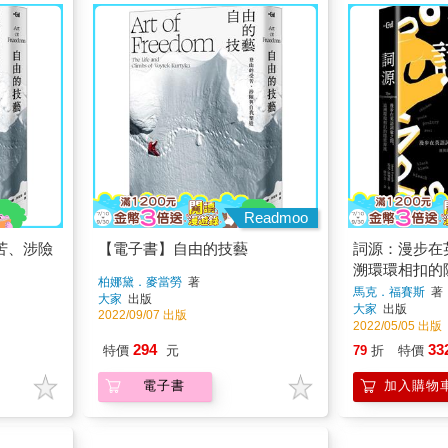
Readmoo
苦、涉險
【電子書】自由的技藝
詞源：漫步在
溯環環相扣的
柏娜黛．麥當勞
著
馬克．福賽斯
著
大家
出版
大家
出版
2022/09/07 出版
2022/05/05 出版
294
33
特價
元
79
折
特價
電子書
加入購物