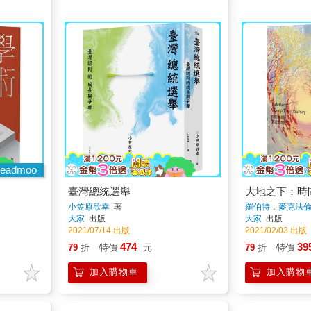
eadmoo
臺灣總統選舉
大地之下：時
小笠原欣幸
著
羅伯特．麥克法
大家
出版
大家
出版
2021/07/14 出版
2021/02/03 出版
474
39
79
折
特價
元
79
折
特價
加入購物車
加入購物