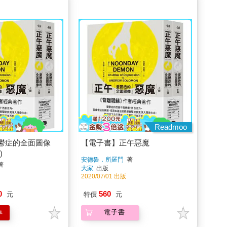
Readmoo
鬱症的全面圖像
【電子書】正午惡魔
)
安德魯．所羅門
著
著
大家
出版
2020/07/01 出版
0
560
元
特價
元
車
電子書