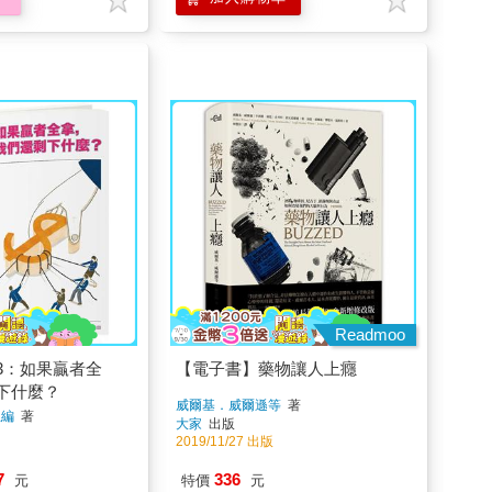
Readmoo
3：如果贏者全
【電子書】藥物讓人上癮
下什麼？
威爾基．威爾遜等
著
主編
著
大家
出版
2019/11/27 出版
7
336
元
特價
元