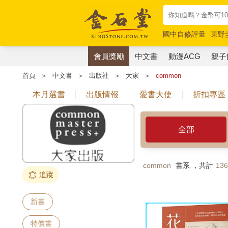
國中自修評量
東野
唯紅花綻放
奧德賽
會員獎勵
中文書
動漫ACG
親子
首頁
＞
中文書
＞
出版社
＞
大家
＞
common
本月選書
出版情報
愛書大使
折扣專區
全部
common
書系 ，共計
13
追蹤
新書
特價書