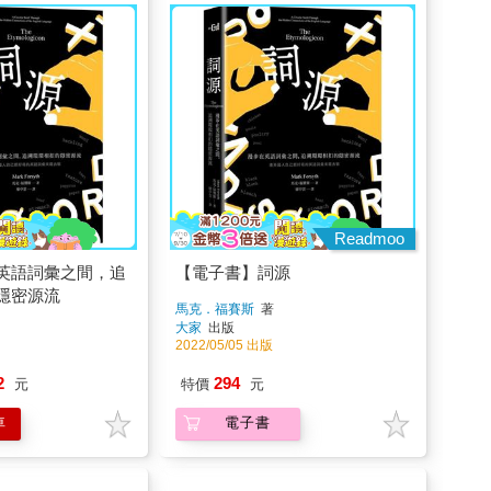
Readmoo
英語詞彙之間，追
【電子書】詞源
隱密源流
馬克．福賽斯
著
大家
出版
2022/05/05 出版
2
294
元
特價
元
車
電子書