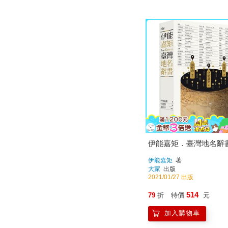
伊能嘉矩．臺灣地名辭
伊能嘉矩
著
大家
出版
2021/01/27 出版
514
79
折
特價
元
加入購物車