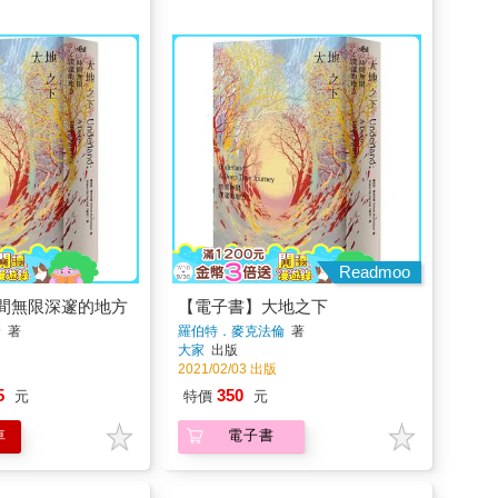
Readmoo
間無限深邃的地方
【電子書】大地之下
倫
著
羅伯特．麥克法倫
著
大家
出版
2021/02/03 出版
5
350
元
特價
元
車
電子書