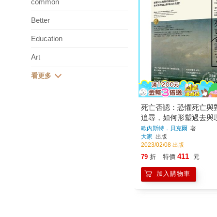
common
Better
Education
Art
死亡否認：恐懼死亡與
追尋，如何形塑過去與
們？
歐內斯特．貝克爾
著
大家
出版
2023/02/08 出版
411
79
折
特價
元
加入購物車