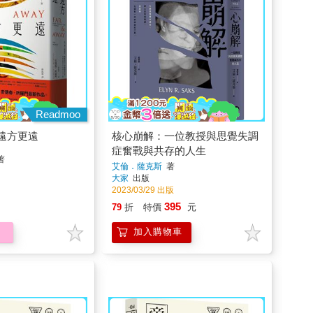
Readmoo
遠方更遠
核心崩解：一位教授與思覺失調
症奮戰與共存的人生
著
艾倫．薩克斯
著
大家
出版
2023/03/29 出版
395
79
折
特價
元
加入購物車