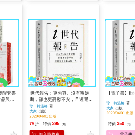
覺醒套書
i世代報告：更包容、沒有叛逆
【電子書】i
食品與藥
期，卻也更憂鬱不安，且遲遲無
珍．特溫格
著
動的解答
法長大的一代
珍．特溫格
著
大家
出版
大家
出版
2020/04/01 出版
2020/04/01 出版
395
350
79
折
特價
元
特價
元
加入購物車
電子書