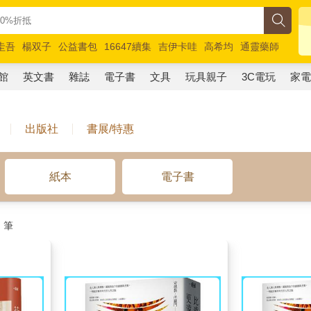
圭吾
楊双子
公益書包
16647續集
吉伊卡哇
高希均
通靈藥師
路邊攤新作
馬斯克
玩具總動員5
超慢跑
館
英文書
雜誌
電子書
文具
玩具親子
3C電玩
家
出版社
書展/特惠
紙本
電子書
6
筆