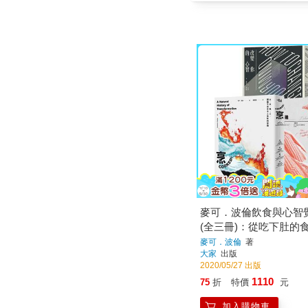
麥可．波倫飲食與心智
(全三冊)：從吃下肚的
物，探索人類與萬物互
麥可．波倫
著
大家
出版
2020/05/27 出版
1110
75
折
特價
元
加入購物車