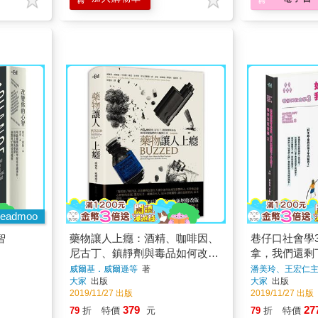
eadmoo
智
藥物讓人上癮：酒精、咖啡因、
巷仔口社會學
尼古丁、鎮靜劑與毒品如何改變
拿，我們還剩
我們的大腦與行為(全新增修版)
威爾基．威爾遜等
著
潘美玲、王宏仁
大家
出版
大家
出版
2019/11/27 出版
2019/11/27 出版
379
27
79
折
特價
元
79
折
特價