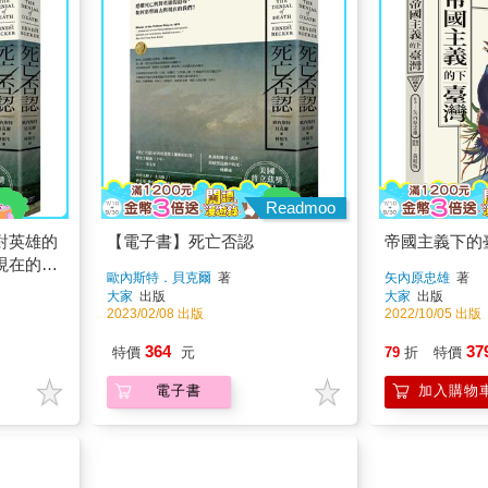
Readmoo
對英雄的
【電子書】死亡否認
帝國主義下的臺
現在的我
歐內斯特．貝克爾
著
矢內原忠雄
著
大家
出版
大家
出版
2023/02/08 出版
2022/10/05 出版
364
37
特價
元
79
折
特價
電子書
加入購物