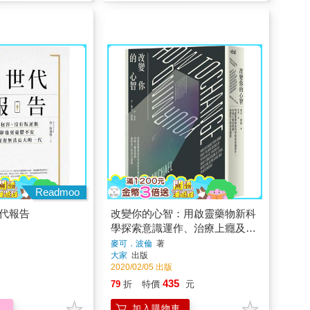
Readmoo
世代報告
改變你的心智：用啟靈藥物新科
學探索意識運作、治療上癮及憂
鬱、面對死亡與看見超脫
麥可．波倫
著
大家
出版
2020/02/05 出版
435
79
折
特價
元
加入購物車