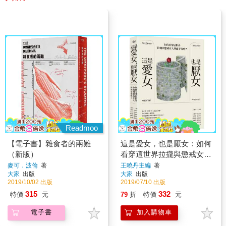
Readmoo
【電子書】雜食者的兩難
這是愛女，也是厭女：如何
（新版）
看穿這世界拉攏與懲戒女人
的兩手策略？
麥可．波倫
著
王曉丹主編
著
大家
出版
大家
出版
2019/10/02 出版
2019/07/10 出版
315
332
特價
元
79
折
特價
元
電子書
加入購物車