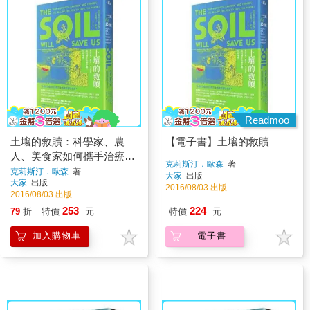
Readmoo
土壤的救贖：科學家、農
【電子書】土壤的救贖
人、美食家如何攜手治療土
克莉斯汀．歐森
著
壤、拯救地球
克莉斯汀．歐森
著
大家
出版
大家
出版
2016/08/03 出版
2016/08/03 出版
253
224
79
折
特價
元
特價
元
加入購物車
電子書