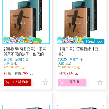
Readmoo
背離親緣(兩冊套書)：那些
【電子書】背離親緣【套
與眾不同的孩子，他們的父
書】
母，以及他們尋找身分認同
安德魯．所羅門
著
安德魯．所羅門
著
大家
出版
大家
出版
的故事
2016/03/03 出版
2016/03/03 出版
765
714
75
折
特價
元
特價
元
加入購物車
電子書