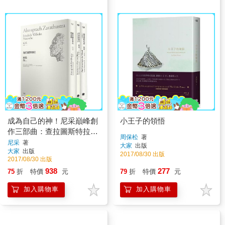
成為自己的神！尼采巔峰創
小王子的領悟
作三部曲：查拉圖斯特拉如
周保松
著
是說╳善惡的彼岸╳論道德
尼采
著
大家
出版
大家
出版
的系譜
2017/08/30 出版
2017/08/30 出版
938
277
75
折
特價
元
79
折
特價
元
加入購物車
加入購物車