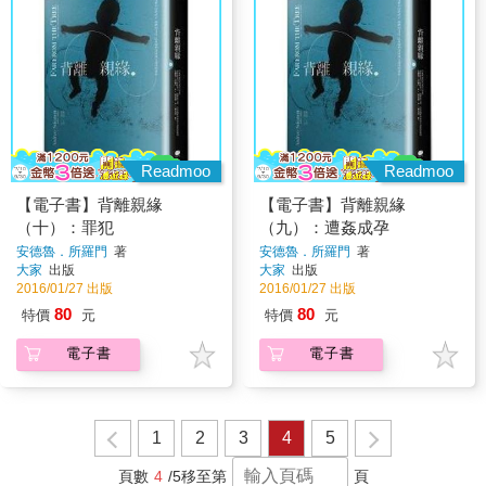
Readmoo
Readmoo
【電子書】背離親緣
【電子書】背離親緣
（十）：罪犯
（九）：遭姦成孕
安德魯．所羅門
著
安德魯．所羅門
著
大家
出版
大家
出版
2016/01/27 出版
2016/01/27 出版
80
80
特價
元
特價
元
電子書
電子書
1
2
3
4
5
頁數
4
/5
移至第
頁