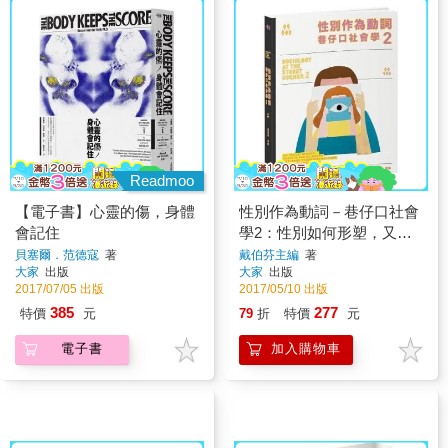
Readmoo
【電子書】心靈的傷，身體
性別作為動詞－巷仔口社會
會記住
學2：性別如何形塑，又如
何在行動中翻轉？
貝塞爾．范德寇
著
戴伯芬主編
著
大家
出版
大家
出版
2017/07/05 出版
2017/05/10 出版
385
277
特價
元
79
折
特價
元
電子書
加入購物車