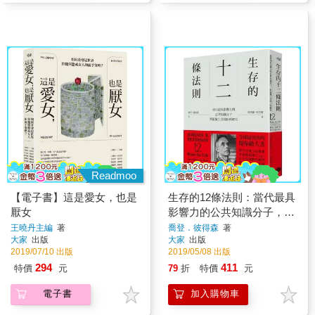
Readmoo
【電子書】這是愛女，也是
生存的12條法則：當代最具
厭女
影響力的公共知識分子，對
混亂生活開出的解方
王曉丹主編
著
喬登．彼得森
著
大家
出版
大家
出版
2019/07/10 出版
2019/05/08 出版
294
411
特價
元
79
折
特價
元
電子書
加入購物車