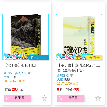
Readmoo
金石堂
【電子書】心向群山
【電子書】臺灣文化志：上
卷（全新審訂版）
羅伯特．麥克法倫
著
伊能嘉矩
著
大家
出版
大家
出版
2019/01/30 出版
2017/12/06 出版
280
400
特價
元
8
折
特價
元
電子書
電子書