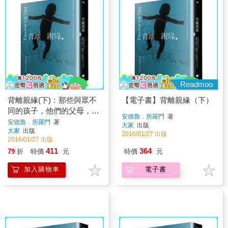
Readmoo
背離親緣(下)：那些與眾不
【電子書】背離親緣（下）
同的孩子，他們的父母，以
安德魯．所羅門
著
及他們尋找身分認同的故事
安德魯．所羅門
著
大家
出版
大家
出版
2016/01/27 出版
2016/01/27 出版
411
364
79
折
特價
元
特價
元
加入購物車
電子書