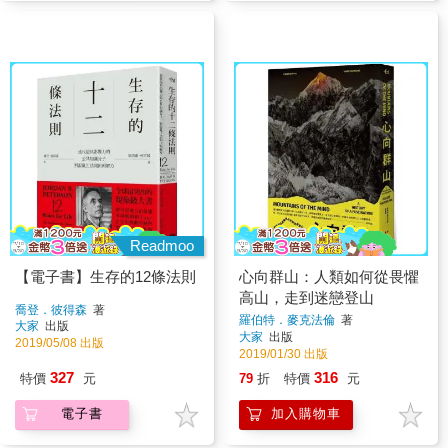
Readmoo
【電子書】生存的12條法則
心向群山：人類如何從畏懼
高山，走到迷戀登山
喬登．彼得森
著
羅伯特．麥克法倫
著
大家
出版
大家
出版
2019/05/08 出版
2019/01/30 出版
327
316
特價
元
79
折
特價
元
電子書
加入購物車