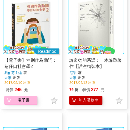
Readmoo
【電子書】性別作為動詞：
論道德的系譜：一本論戰著
巷仔口社會學2
作【詳注精裝本】
戴伯芬主編
著
尼采
著
大家
出版
大家
出版
2017/05/10 出版
2017/04/12 出版
245
277
特價
元
79
折
特價
元
電子書
加入購物車