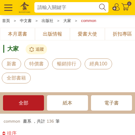
0
首頁
＞
中文書
＞
出版社
＞
大家
＞
common
本月選書
出版情報
愛書大使
折扣專區
大家
追蹤
新書
特價書
暢銷排行
經典100
全部書籍
全部
紙本
電子書
common
書系 ，共計
136
筆
排序