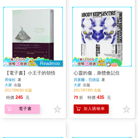
Readmoo
【電子書】小王子的領悟
心靈的傷，身體會記住
周保松
著
貝塞爾．范德寇
著
大家
出版
大家
出版
2017/08/30 出版
2017/07/05 出版
245
435
特價
元
79
折
特價
元
電子書
加入購物車