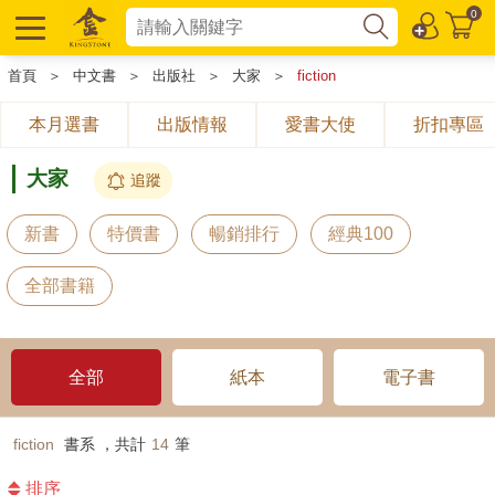
0
首頁
＞
中文書
＞
出版社
＞
大家
＞
fiction
本月選書
出版情報
愛書大使
折扣專區
大家
追蹤
新書
特價書
暢銷排行
經典100
全部書籍
全部
紙本
電子書
fiction
書系 ，共計
14
筆
排序