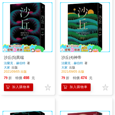
沙丘(5)異端
沙丘(4)神帝
法蘭克．赫伯特
著
法蘭克．赫伯特
著
大家
出版
大家
出版
2021/09/05 出版
2021/09/05 出版
498
474
79
折
特價
元
79
折
特價
元
加入購物車
加入購物車