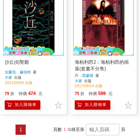
沙丘(6)聖殿
海柏利昂2：海柏利昂的殞
落(套書不分售)
法蘭克．赫伯特
著
丹．西蒙斯
著
大家
出版
大家
出版
2021/09/05 出版
2017/06/14 出版
474
599
79
折
特價
元
75
折
特價
元
加入購物車
加入購物車
1
頁數
1
/1
移至第
頁