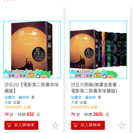
沙丘(1)【電影第二部書衣珍
沙丘六部曲(無書盒套書．
藏版】
電影第二部書衣珍藏版)
法蘭克．赫伯特
著
法蘭克．赫伯特
著
大家
出版
大家
出版
2024/02/01 出版
2024/02/01 出版
632
2625
79
折
特價
元
75
折
特價
元
加入購物車
加入購物車