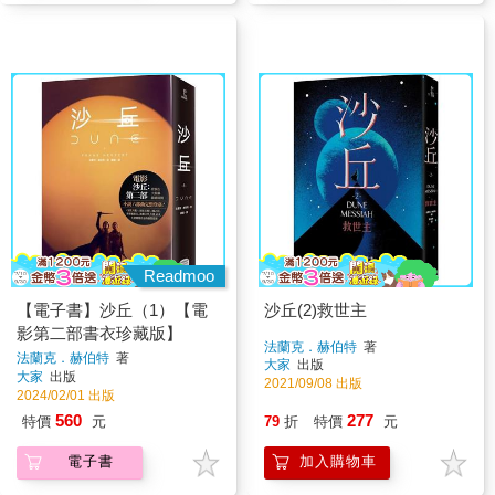
Readmoo
【電子書】沙丘（1）【電
沙丘(2)救世主
影第二部書衣珍藏版】
法蘭克．赫伯特
著
法蘭克．赫伯特
著
大家
出版
大家
出版
2021/09/08 出版
2024/02/01 出版
560
277
特價
元
79
折
特價
元
電子書
加入購物車