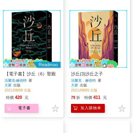
Readmoo
【電子書】沙丘（6）聖殿
沙丘(3)沙丘之子
法蘭克‧赫伯特
著
法蘭克．赫伯特
著
大家
出版
大家
出版
2021/09/08 出版
2021/09/05 出版
420
411
特價
元
79
折
特價
元
電子書
加入購物車