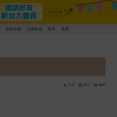
0
登入/註冊
電
居家休閒
日用食品
影音
售票
排序
圖片
條列