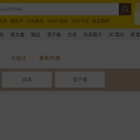
圭吾
楊双子
公益書包
16647續集
吉伊卡哇
通靈藥師
路邊攤新作
馬斯克
玩具總動員5
超慢跑
館
英文書
雜誌
電子書
文具
玩具親子
3C電玩
家
出版社
書展/特惠
紙本
電子書