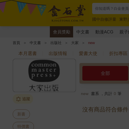
國中自修評量
東野
唯紅花綻放
奧德賽
會員獎勵
中文書
動漫ACG
親子
首頁
＞
中文書
＞
出版社
＞
大家
＞
new
本月選書
出版情報
愛書大使
折扣專區
全部
new
書系 ，共計
0
筆
追蹤
沒有商品符合條件
新書
特價書