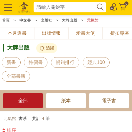
0
首頁
＞
中文書
＞
出版社
＞
大牌出版
＞
元氣館
本月選書
出版情報
愛書大使
折扣專區
大牌出版
追蹤
新書
特價書
暢銷排行
經典100
全部書籍
全部
紙本
電子書
元氣館
書系 ，共計
4
筆
排序