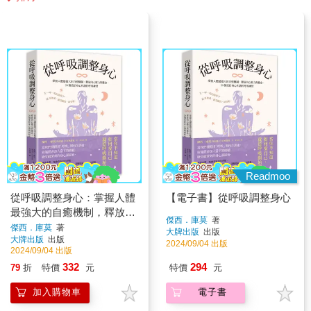
Readmoo
從呼吸調整身心：掌握人體
【電子書】從呼吸調整身心
最強大的自癒機制，釋放內
傑西．庫莫
著
心壓力與雜念，20個重拾身
傑西．庫莫
著
大牌出版
出版
大牌出版
出版
心和諧的呼吸練習
2024/09/04 出版
2024/09/04 出版
332
294
79
折
特價
元
特價
元
加入購物車
電子書