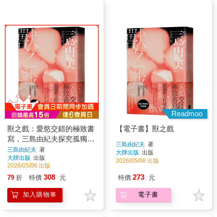
Readmoo
獸之戲：愛慾交錯的極致書
【電子書】獸之戲
寫，三島由紀夫探究孤獨與
三島由紀夫
著
人性暗面的異色經典
三島由紀夫
著
大牌出版
出版
大牌出版
出版
2026/05/06 出版
2026/05/06 出版
308
273
79
折
特價
元
特價
元
加入購物車
電子書