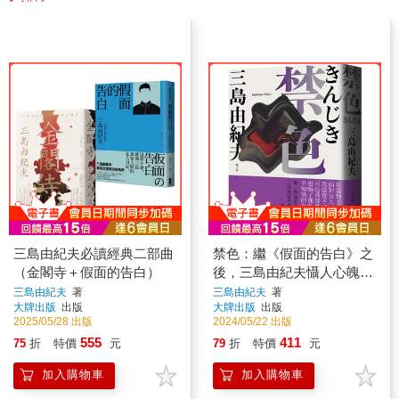
三島由紀夫必讀經典二部曲
禁色：繼《假面的告白》之
（金閣寺＋假面的告白）
後，三島由紀夫懾人心魄的
重磅長篇
三島由紀夫
著
三島由紀夫
著
大牌出版
出版
大牌出版
出版
2025/05/28 出版
2024/05/22 出版
555
411
75
折
特價
元
79
折
特價
元
加入購物車
加入購物車