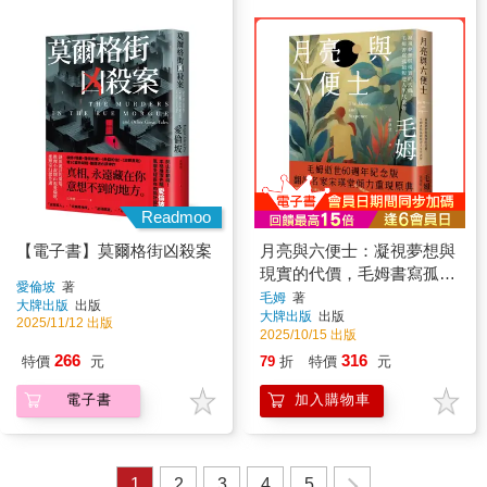
Readmoo
【電子書】莫爾格街凶殺案
月亮與六便士：凝視夢想與
現實的代價，毛姆書寫孤絕
愛倫坡
著
叛逆人生代表作
毛姆
著
大牌出版
出版
大牌出版
出版
2025/11/12 出版
2025/10/15 出版
266
316
特價
元
79
折
特價
元
電子書
加入購物車
1
2
3
4
5