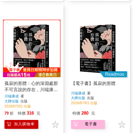
Readmoo
孤寂的形體：心的深淵處那
【電子書】孤寂的形體
不可言說的存在，川端康成
川端康成
著
精選短篇傑作選
川端康成
著
大牌出版
出版
大牌出版
出版
2026/07/01 出版
2026/07/01 出版
316
280
79
折
特價
元
特價
元
加入購物車
電子書