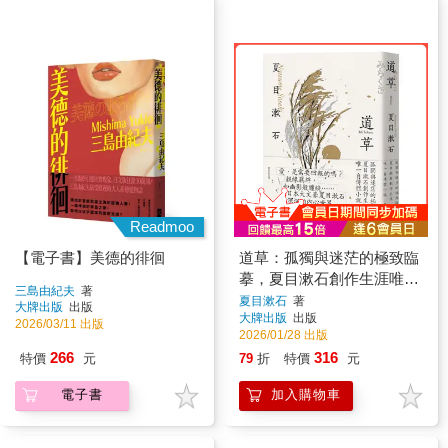
Readmoo
【電子書】美德的徘徊
道草：孤獨與迷茫的極致臨
摹，夏目漱石創作生涯唯一
三島由紀夫
著
自傳體小說【經典珍藏版】
夏目漱石
著
大牌出版
出版
大牌出版
出版
2026/03/11 出版
2026/01/28 出版
266
316
特價
元
79
折
特價
元
電子書
加入購物車