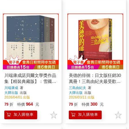
川端康成諾貝爾文學獎作品
美德的徘徊：日文版狂銷30
集【精裝典藏版】：雪國
萬冊！三島由紀夫最受歡迎
+千羽鶴+古都
的大人系戀愛物語
川端康成
著
三島由紀夫
著
大牌出版
出版
大牌出版
出版
2026/04/01 出版
2026/03/11 出版
964
300
79
折
特價
元
79
折
特價
元
加入購物車
加入購物車