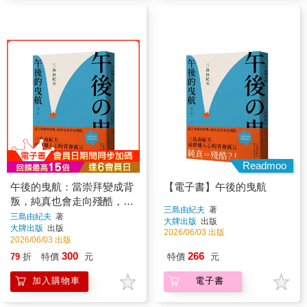
Readmoo
午後的曳航：當崇拜變成背
【電子書】午後的曳航
叛，純真也會走向殘酷，三
三島由紀夫
著
島由紀夫最震撼人心的青春
三島由紀夫
著
大牌出版
出版
大牌出版
出版
寓言
2026/06/03 出版
2026/06/03 出版
300
266
79
折
特價
元
特價
元
加入購物車
電子書