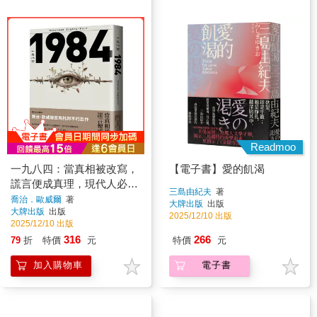
Readmoo
一九八四：當真相被改寫，
【電子書】愛的飢渴
謊言便成真理，現代人必讀
三島由紀夫
著
的喬治歐威爾反烏托邦不朽
喬治．歐威爾
著
大牌出版
出版
大牌出版
出版
巨作
2025/12/10 出版
2025/12/10 出版
316
266
79
折
特價
元
特價
元
加入購物車
電子書