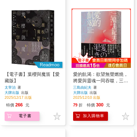
Readmoo
【電子書】葉櫻與魔笛【愛
愛的飢渴：欲望無聲燃燒，
藏版】
將愛與靈魂一同吞噬，三島
由紀夫直面愛欲深淵的極致
太宰治
著
三島由紀夫
著
大牌出版
出版
大牌出版
出版
書寫
2025/12/17 出版
2025/12/10 出版
266
300
特價
元
79
折
特價
元
電子書
加入購物車