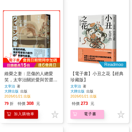
Readmoo
維榮之妻：悲傷的人總愛
【電子書】小丑之花【經典
笑，太宰治關於愛與苦澀的
珍藏版】
寂寥絮語【浪漫典藏版】
太宰治
著
太宰治
著
大牌出版
出版
大牌出版
出版
2026/01/21 出版
2026/01/21 出版
308
273
79
折
特價
元
特價
元
加入購物車
電子書