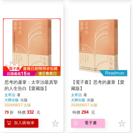
Readmoo
思考的蘆葦：太宰治最真摯
【電子書】思考的蘆葦【愛
的人生告白【愛藏版】
藏版】
太宰治
著
太宰治
著
大牌出版
出版
大牌出版
出版
2026/06/17 出版
2026/06/17 出版
332
294
79
折
特價
元
特價
元
加入購物車
電子書