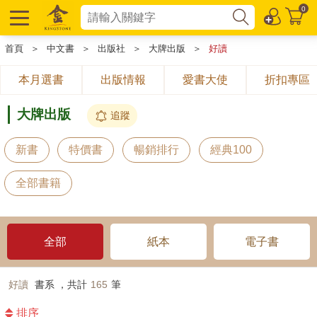
0
首頁
＞
中文書
＞
出版社
＞
大牌出版
＞
好讀
本月選書
出版情報
愛書大使
折扣專區
大牌出版
追蹤
新書
特價書
暢銷排行
經典100
全部書籍
全部
紙本
電子書
好讀
書系 ，共計
165
筆
排序