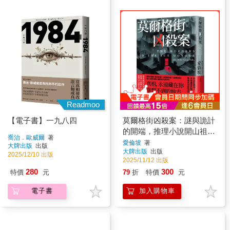
Readmoo
【電子書】一九八四
莫爾格街凶殺案：謎與詭計
的開端，推理小說開山祖愛
喬治．歐威爾
著
倫坡，推理奇幻傑作選
愛倫坡
著
大牌出版
出版
大牌出版
出版
2025/12/10 出版
2025/11/12 出版
280
300
特價
元
79
折
特價
元
電子書
加入購物車