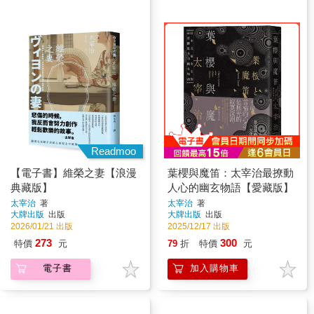
Readmoo
【電子書】維榮之妻【浪漫
葉櫻與魔笛：太宰治最撩動
典藏版】
人心的幽玄物語【愛藏版】
太宰治
著
太宰治
著
大牌出版
出版
大牌出版
出版
2026/01/21 出版
2025/12/17 出版
273
300
特價
元
79
折
特價
元
電子書
加入購物車