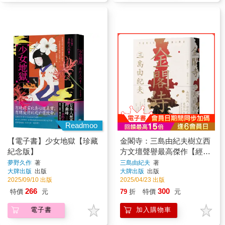
Readmoo
【電子書】少女地獄【珍藏
金閣寺：三島由紀夫樹立西
紀念版】
方文壇聲譽最高傑作【經典
珍藏版】
夢野久作
著
三島由紀夫
著
大牌出版
出版
大牌出版
出版
2025/09/10 出版
2025/04/23 出版
266
300
特價
元
79
折
特價
元
電子書
加入購物車