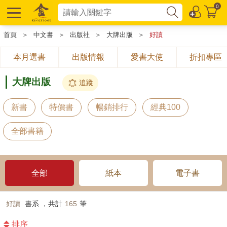
0
首頁
＞
中文書
＞
出版社
＞
大牌出版
＞
好讀
本月選書
出版情報
愛書大使
折扣專區
大牌出版
追蹤
新書
特價書
暢銷排行
經典100
全部書籍
全部
紙本
電子書
好讀
書系 ，共計
165
筆
排序