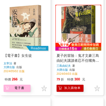
Readmoo
【電子書】女生徒
夏子的冒險：鬼才文豪三島
由紀夫讓讀者忍不住嘴角失
太宰治
著
守的超有戲大作
三島由紀夫
著
大牌出版
出版
大牌出版
出版
2024/05/02 出版
2024/04/03 出版
266
300
特價
元
79
折
特價
元
電子書
加入購物車