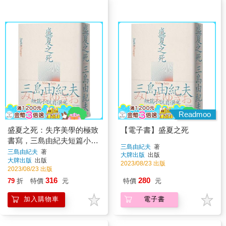
Readmoo
盛夏之死：失序美學的極致
【電子書】盛夏之死
書寫，三島由紀夫短篇小說
三島由紀夫
著
自選集
三島由紀夫
著
大牌出版
出版
大牌出版
出版
2023/08/23 出版
2023/08/23 出版
316
280
79
折
特價
元
特價
元
加入購物車
電子書