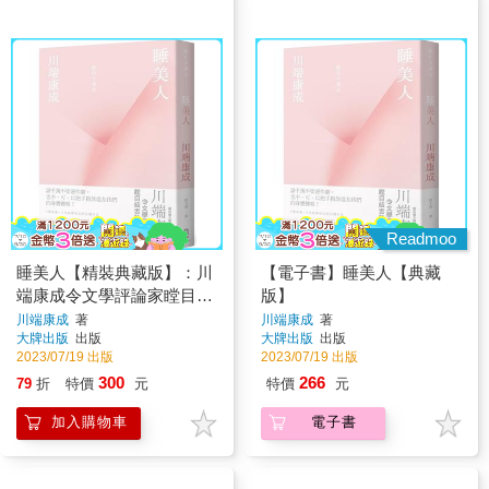
Readmoo
睡美人【精裝典藏版】：川
【電子書】睡美人【典藏
端康成令文學評論家瞠目結
版】
舌的魔性名作
川端康成
著
川端康成
著
大牌出版
出版
大牌出版
出版
2023/07/19 出版
2023/07/19 出版
300
266
79
折
特價
元
特價
元
加入購物車
電子書