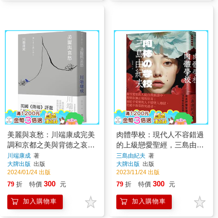
美麗與哀愁：川端康成完美
肉體學校：現代人不容錯過
調和京都之美與背德之哀的
的上級戀愛聖經，三島由紀
名作
夫超越時代的異色戀愛小說
川端康成
著
三島由紀夫
著
大牌出版
出版
大牌出版
出版
2024/01/24 出版
2023/11/24 出版
300
300
79
折
特價
元
79
折
特價
元
加入購物車
加入購物車