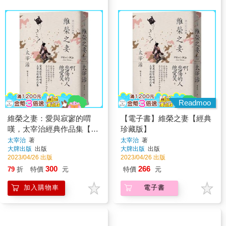
Readmoo
維榮之妻：愛與寂寥的喟
【電子書】維榮之妻【經典
嘆，太宰治經典作品集【經
珍藏版】
典珍藏版】
太宰治
著
太宰治
著
大牌出版
出版
大牌出版
出版
2023/04/26 出版
2023/04/26 出版
300
266
79
折
特價
元
特價
元
加入購物車
電子書