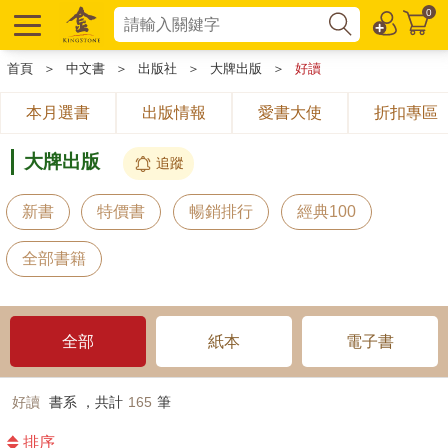
0
首頁
＞
中文書
＞
出版社
＞
大牌出版
＞
好讀
本月選書
出版情報
愛書大使
折扣專區
大牌出版
追蹤
新書
特價書
暢銷排行
經典100
全部書籍
全部
紙本
電子書
好讀
書系 ，共計
165
筆
排序