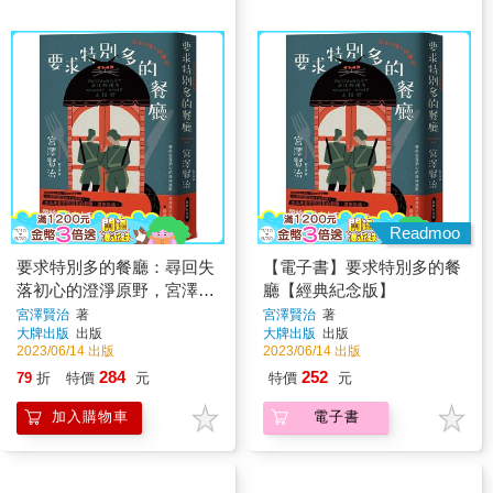
Readmoo
要求特別多的餐廳：尋回失
【電子書】要求特別多的餐
落初心的澄淨原野，宮澤賢
廳【經典紀念版】
治經典短篇集【經典紀念
宮澤賢治
著
宮澤賢治
著
大牌出版
出版
大牌出版
出版
版】
2023/06/14 出版
2023/06/14 出版
284
252
79
折
特價
元
特價
元
加入購物車
電子書