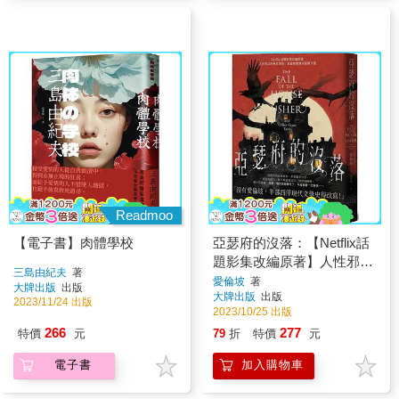
Readmoo
【電子書】肉體學校
亞瑟府的沒落：【Netflix話
題影集改編原著】人性邪念
三島由紀夫
著
的極致洞察，愛倫坡驚悚短
愛倫坡
著
大牌出版
出版
大牌出版
出版
篇傑作選
2023/11/24 出版
2023/10/25 出版
266
277
特價
元
79
折
特價
元
電子書
加入購物車