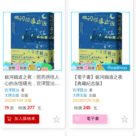
Readmoo
銀河鐵道之夜：照亮徬徨人
【電子書】銀河鐵道之夜
心的永恆曙光，宮澤賢治經
【典藏紀念版】
典短篇集【典藏紀念版】
宮澤賢治
著
宮澤賢治
著
大牌出版
出版
大牌出版
出版
2023/07/26 出版
2023/07/26 出版
277
245
79
折
特價
元
特價
元
加入購物車
電子書