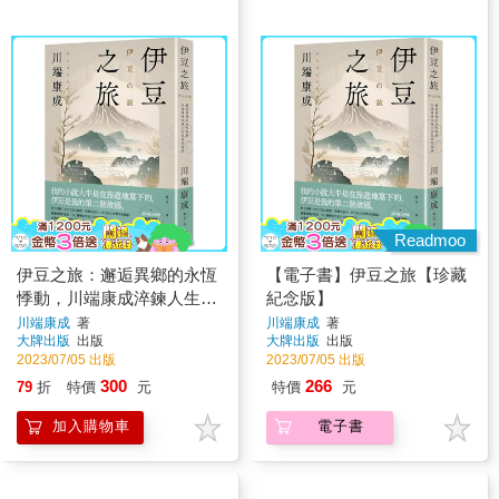
Readmoo
伊豆之旅：邂逅異鄉的永恆
【電子書】伊豆之旅【珍藏
悸動，川端康成淬鍊人生孤
紀念版】
寂短篇選【珍藏紀念版】
川端康成
著
川端康成
著
大牌出版
出版
大牌出版
出版
2023/07/05 出版
2023/07/05 出版
300
266
79
折
特價
元
特價
元
加入購物車
電子書