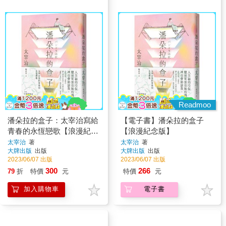
Readmoo
潘朵拉的盒子：太宰治寫給
【電子書】潘朵拉的盒子
青春的永恆戀歌【浪漫紀念
【浪漫紀念版】
版】
太宰治
著
太宰治
著
大牌出版
出版
大牌出版
出版
2023/06/07 出版
2023/06/07 出版
300
266
79
折
特價
元
特價
元
加入購物車
電子書