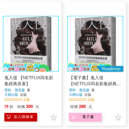
Readmoo
鬼入侵 【NETFLIX同名影
【電子書】鬼入侵
集經典原著】
【NETFLIX同名影集經典原
著】
雪莉．傑克森
著
雪莉．傑克森
著
大牌出版
出版
大牌出版
出版
2023/10/25 出版
2023/10/25 出版
300
266
79
折
特價
元
特價
元
加入購物車
電子書