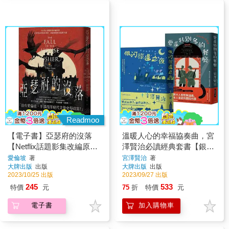
Readmoo
【電子書】亞瑟府的沒落
溫暖人心的幸福協奏曲，宮
【Netflix話題影集改編原
澤賢治必讀經典套書【銀河
著】
鐵道之夜＋要求特別多的餐
愛倫坡
著
宮澤賢治
著
大牌出版
出版
大牌出版
出版
廳】
2023/10/25 出版
2023/09/27 出版
245
533
特價
元
75
折
特價
元
電子書
加入購物車