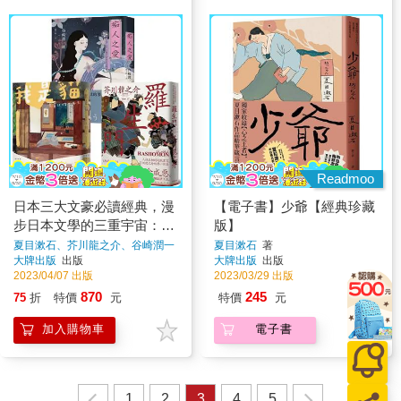
Readmoo
日本三大文豪必讀經典，漫
【電子書】少爺【經典珍藏
步日本文學的三重宇宙：我
版】
是貓＋羅生門＋痴人之愛
夏目漱石、芥川龍之介、谷崎潤一
夏目漱石
著
著
大牌出版
出版
大牌出版
出版
【典藏套書】
2023/04/07 出版
2023/03/29 出版
870
245
75
折
特價
元
特價
元
加入購物車
電子書
1
2
3
4
5