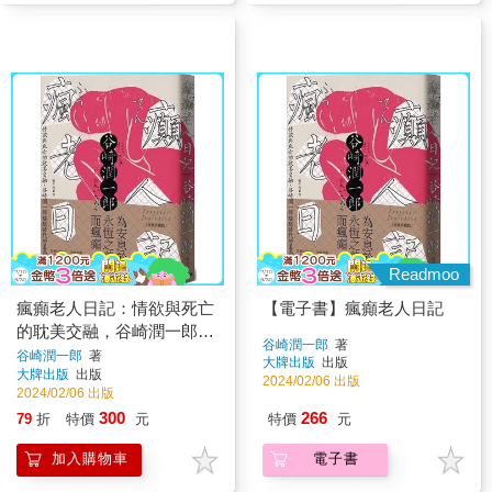
Readmoo
瘋癲老人日記：情欲與死亡
【電子書】瘋癲老人日記
的耽美交融，谷崎潤一郎超
谷崎潤一郎
著
越時代的至高傑作【經典珍
谷崎潤一郎
著
大牌出版
出版
大牌出版
出版
藏版】
2024/02/06 出版
2024/02/06 出版
300
266
79
折
特價
元
特價
元
加入購物車
電子書