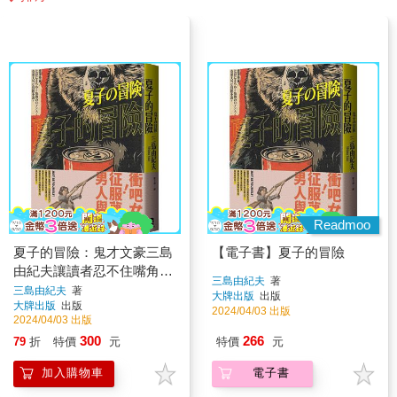
Readmoo
夏子的冒險：鬼才文豪三島
【電子書】夏子的冒險
由紀夫讓讀者忍不住嘴角失
三島由紀夫
著
守的超有戲大作
三島由紀夫
著
大牌出版
出版
大牌出版
出版
2024/04/03 出版
2024/04/03 出版
300
266
79
折
特價
元
特價
元
加入購物車
電子書