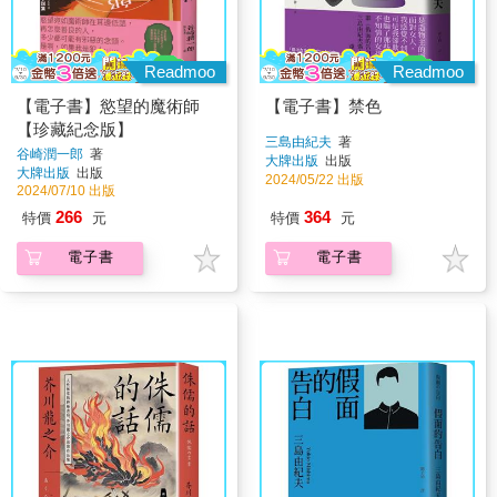
Readmoo
Readmoo
【電子書】慾望的魔術師
【電子書】禁色
【珍藏紀念版】
三島由紀夫
著
谷崎潤一郎
著
大牌出版
出版
大牌出版
出版
2024/05/22 出版
2024/07/10 出版
266
364
特價
元
特價
元
電子書
電子書