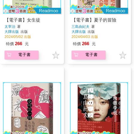
Readmoo
Readmoo
【電子書】女生徒
【電子書】夏子的冒險
太宰治
著
三島由紀夫
著
大牌出版
出版
大牌出版
出版
2024/05/02 出版
2024/04/03 出版
266
266
特價
元
特價
元
電子書
電子書