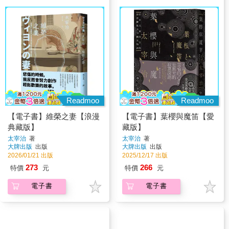
Readmoo
Readmoo
【電子書】維榮之妻【浪漫
【電子書】葉櫻與魔笛【愛
典藏版】
藏版】
太宰治
著
太宰治
著
大牌出版
出版
大牌出版
出版
2026/01/21 出版
2025/12/17 出版
273
266
特價
元
特價
元
電子書
電子書