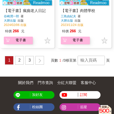
Readmoo
Readmoo
【電子書】瘋癲老人日記
【電子書】肉體學校
谷崎潤一郎
著
三島由紀夫
著
大牌出版
出版
大牌出版
出版
2024/02/06 出版
2023/11/24 出版
266
266
特價
元
特價
元
電子書
電子書
1
2
3
頁數
1
/3
移至第
頁
關於我們
門市查詢
分紅大聯盟
客服中心
加好友
訂閱
粉絲團
追蹤