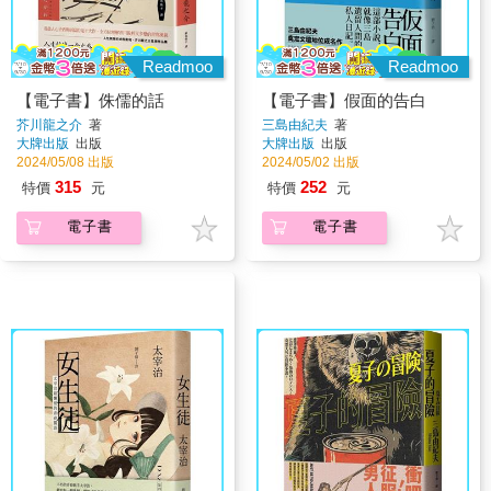
Readmoo
Readmoo
【電子書】侏儒的話
【電子書】假面的告白
芥川龍之介
著
三島由紀夫
著
大牌出版
出版
大牌出版
出版
2024/05/08 出版
2024/05/02 出版
315
252
特價
元
特價
元
電子書
電子書