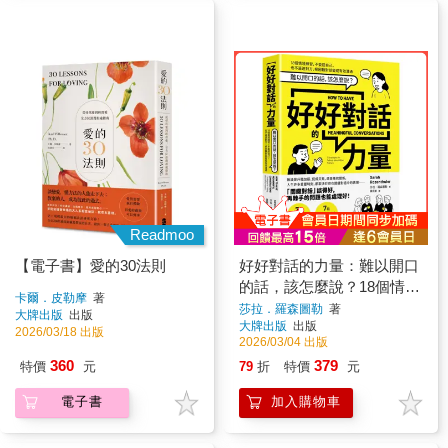
Readmoo
【電子書】愛的30法則
好好對話的力量：難以開口
的話，該怎麼說？18個情境
卡爾．皮勒摩
著
練習，不委屈自己，也不逼
莎拉．羅森圖勒
著
大牌出版
出版
大牌出版
出版
迫對方，把困難對話變成有
2026/03/18 出版
2026/03/04 出版
效溝通【暢銷新版】
360
379
特價
元
79
折
特價
元
電子書
加入購物車