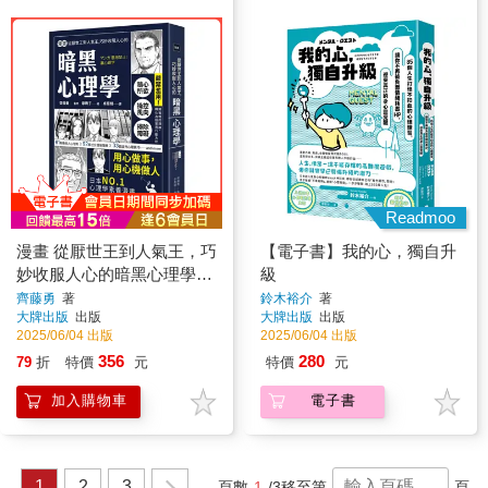
Readmoo
漫畫 從厭世王到人氣王，巧
【電子書】我的心，獨自升
妙收服人心的暗黑心理學
級
【經典珍藏版】
齊藤勇
著
鈴木裕介
著
大牌出版
出版
大牌出版
出版
2025/06/04 出版
2025/06/04 出版
356
280
79
折
特價
元
特價
元
加入購物車
電子書
1
2
3
頁數
1
/3
移至第
頁