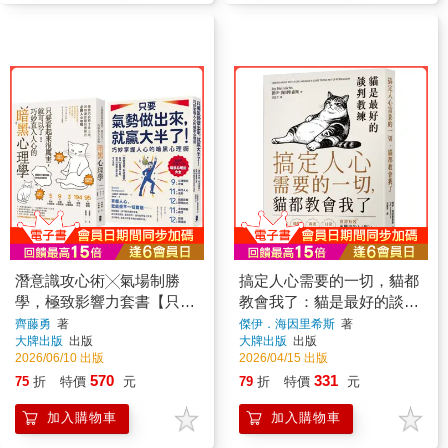
潛意識攻心術╳氣場制勝
搞定人心需要的一切，貓都
學，極致影響力套書【只要
教會我了：貓是最好的談判
看起來很厲害，就可以了！
教練，隨心所欲打動人心的
齊藤勇
著
傑伊．海因里希斯
著
大牌出版
出版
大牌出版
出版
巧妙直入人心的暗黑心理學
優雅說服術，不翻臉也能達
2026/06/10 出版
2026/04/15 出版
＋只要氣勢做出來，就贏大
成目的
570
331
75
折
特價
元
79
折
特價
元
半了！巧妙掌握人心的暗黑
心理術】
加入購物車
加入購物車