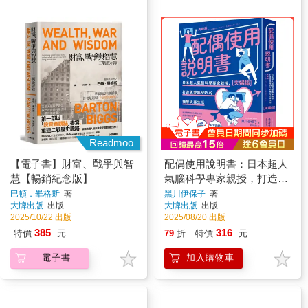
Readmoo
【電子書】財富、戰爭與智
配偶使用說明書：日本超人
慧【暢銷紀念版】
氣腦科學專家親授，打造恩
愛率99%的機智夫妻生活
巴頓．畢格斯
著
黑川伊保子
著
大牌出版
出版
大牌出版
出版
【夫婦腦】【暢銷紀念版】
2025/10/22 出版
2025/08/20 出版
385
316
特價
元
79
折
特價
元
電子書
加入購物車