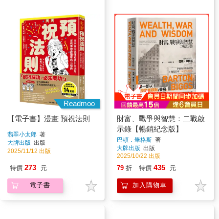
Readmoo
【電子書】漫畫 預祝法則
財富、戰爭與智慧：二戰啟
示錄【暢銷紀念版】
翡翠小太郎
著
巴頓．畢格斯
著
大牌出版
出版
大牌出版
出版
2025/11/12 出版
2025/10/22 出版
273
435
特價
元
79
折
特價
元
電子書
加入購物車