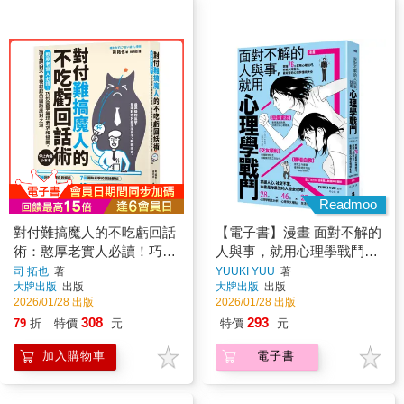
Readmoo
對付難搞魔人的不吃虧回話
【電子書】漫畫 面對不解的
術：憨厚老實人必讀！巧妙
人與事，就用心理學戰鬥
回擊無理要求和提問，而且
【暢銷紀念版】
司 拓也
著
YUUKI YUU
著
大牌出版
出版
大牌出版
出版
絕對不會被討厭的圓融應對
2026/01/28 出版
2026/01/28 出版
之道【停止內傷小本本】
308
293
79
折
特價
元
特價
元
加入購物車
電子書