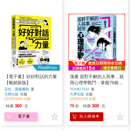
Readmoo
【電子書】好好對話的力量
漫畫 面對不解的人與事，就
【暢銷新版】
用心理學戰鬥：掌握76個實
用心理技巧，終結人際壓
莎拉．羅森圖勒
著
YUUKI YUU
著
大牌出版
出版
大牌出版
出版
力，最完整的心理學情境大
2026/03/04 出版
2026/01/28 出版
全【暢銷紀念版】
360
308
特價
元
79
折
特價
元
電子書
加入購物車