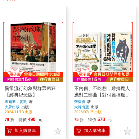
異常流行幻象與群眾瘋狂
不內傷、不吃虧，難搞魔人
【經典紀念版】
應對二部曲【對付難搞魔人
的不內傷心理學＋對付難搞
查爾斯．麥凱
著
齊藤勇
著
大牌出版
出版
大牌出版
出版
魔人的不吃虧回話術】
2024/11/13 出版
2026/07/15 出版
490
578
79
折
特價
元
75
折
特價
元
加入購物車
加入購物車