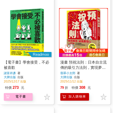
Readmoo
【電子書】學會接受，不必
漫畫 預祝法則：日本自古流
被喜歡
傳的吸引力法則，實現夢想
最簡單的心理術
諸富祥彥
著
翡翠小太郎
著
大牌出版
出版
大牌出版
出版
2025/12/17 出版
2025/11/12 出版
273
308
特價
元
79
折
特價
元
電子書
加入購物車