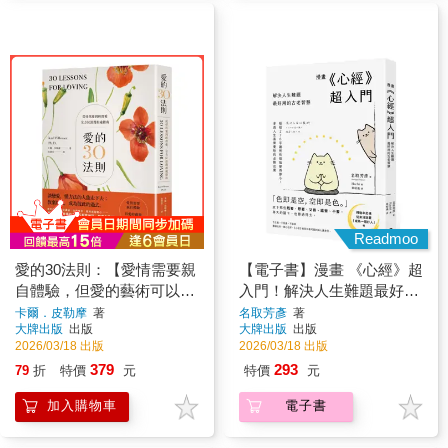
Readmoo
愛的30法則：【愛情需要親
【電子書】漫畫 《心經》超
自體驗，但愛的藝術可以傳
入門！解決人生難題最好用
承】從尋找愛到經營愛，全
的古老智慧
卡爾．皮勒摩
著
名取芳彥
著
大牌出版
出版
大牌出版
出版
方位浪漫相處指南
2026/03/18 出版
2026/03/18 出版
379
293
79
折
特價
元
特價
元
加入購物車
電子書