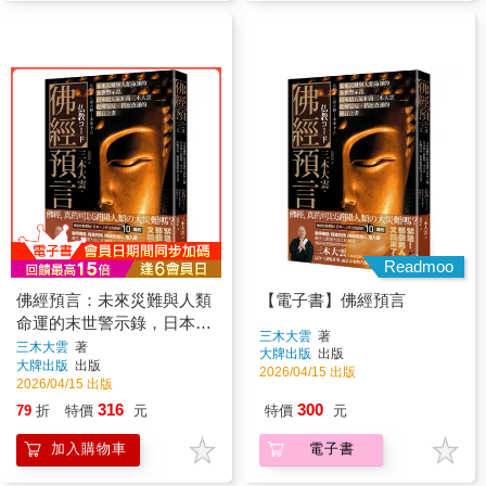
Readmoo
佛經預言：未來災難與人類
【電子書】佛經預言
命運的末世警示錄，日本超
三木大雲
著
人氣和尚三木大雲化解災厄‧
三木大雲
著
大牌出版
出版
大牌出版
出版
積德改運的預言之書
2026/04/15 出版
2026/04/15 出版
316
300
79
折
特價
元
特價
元
加入購物車
電子書