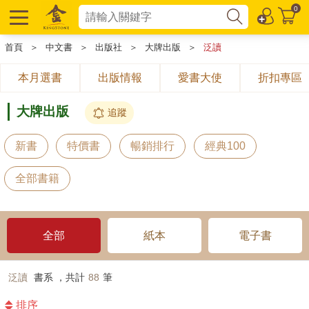
0
首頁
＞
中文書
＞
出版社
＞
大牌出版
＞
泛讀
本月選書
出版情報
愛書大使
折扣專區
大牌出版
追蹤
新書
特價書
暢銷排行
經典100
全部書籍
全部
紙本
電子書
泛讀
書系 ，共計
88
筆
排序