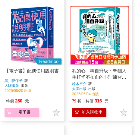
Readmoo
【電子書】配偶使用說明書
我的心，獨自升級：85個人
生打怪不扣血的心理練習，
黑川伊保子
著
讓你不再被負面情緒耗盡
鈴木裕介
著
大牌出版
出版
大牌出版
出版
HP，迎來真正的身心靈覺
2025/08/20 出版
2025/06/04 出版
醒
280
316
特價
元
79
折
特價
元
電子書
加入購物車