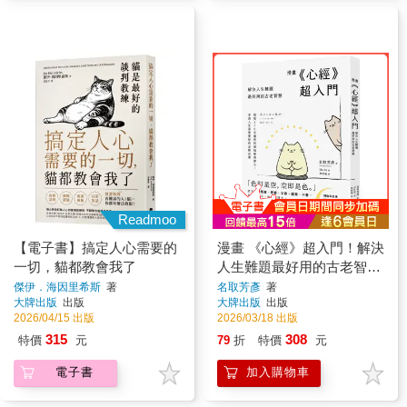
Readmoo
【電子書】搞定人心需要的
漫畫 《心經》超入門！解決
一切，貓都教會我了
人生難題最好用的古老智
慧：短短276字讓所有煩惱
傑伊．海因里希斯
著
名取芳彥
著
大牌出版
出版
大牌出版
出版
變得渺小，參透人生喜樂憂
2026/04/15 出版
2026/03/18 出版
愁的必勝法寶
315
308
特價
元
79
折
特價
元
電子書
加入購物車