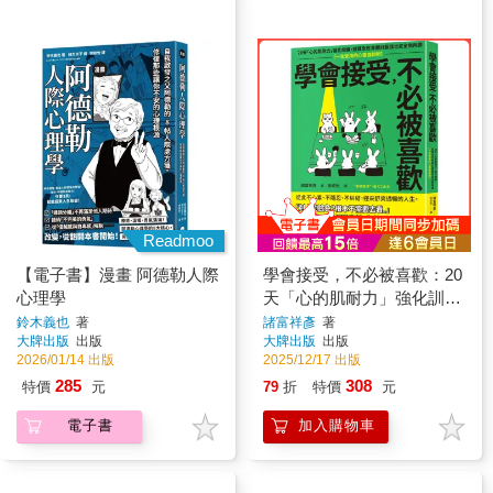
Readmoo
【電子書】漫畫 阿德勒人際
學會接受，不必被喜歡：20
心理學
天「心的肌耐力」強化訓
練，就算全世界都討厭我也
鈴木義也
著
諸富祥彥
著
大牌出版
出版
大牌出版
出版
完全無所謂【一生受用的心
2026/01/14 出版
2025/12/17 出版
靈強韌術】
285
308
特價
元
79
折
特價
元
電子書
加入購物車