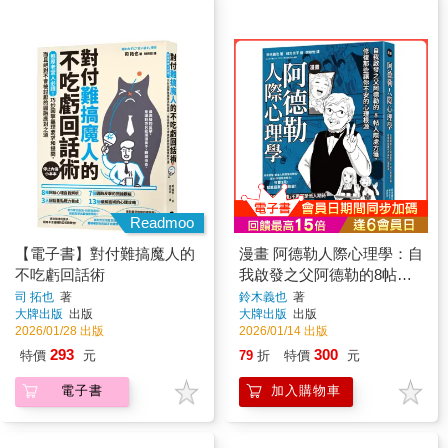
Readmoo
【電子書】對付難搞魔人的
漫畫 阿德勒人際心理學：自
不吃虧回話術
我啟發之父阿德勒的8帖人
際處方箋，修復那些讓你不
司 拓也
著
鈴木義也
著
大牌出版
出版
大牌出版
出版
安的心理根源
2026/01/28 出版
2026/01/14 出版
293
300
特價
元
79
折
特價
元
電子書
加入購物車