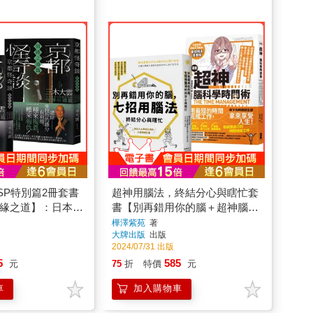
SP特別篇2冊套書
超神用腦法，終結分心與瞎忙套
宿緣之道】：日本超
書【別再錯用你的腦＋超神腦科
大雲の妙法壇──
學時間術】
樺澤紫苑
著
大牌出版
出版
2024/07/31 出版
5
585
元
75
折
特價
元
車
加入購物車