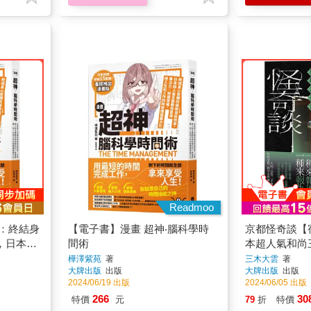
Readmoo
術：終結身
【電子書】漫畫 超神‧腦科學時
京都怪奇談【
，日本超
間術
本超人氣和尚
力╳時間
溯前世今生、
樺澤紫苑
著
三木大雲
著
大牌出版
出版
大牌出版
出版
時間價值
的醒世之作
2024/06/19 出版
2024/06/05 出版
266
30
特價
元
79
折
特價