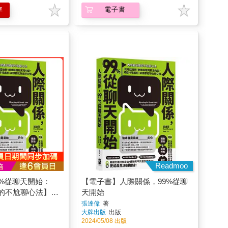
車
電子書
Readmoo
9%從聊天開始：
【電子書】人際關係，99%從聊
的不尬聊心法】從
天開始
造話題到萬用句
張達偉
著
大牌出版
出版
尷尬，和誰都能聊
2024/05/08 出版