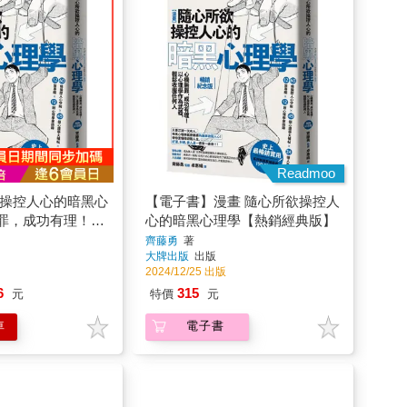
Readmoo
欲操控人心的暗黑心
【電子書】漫畫 隨心所欲操控人
罪，成功有理！以
心的暗黑心理學【熱銷經典版】
器，輕鬆收服任何
齊藤勇
著
大牌出版
出版
版】
2024/12/25 出版
6
315
元
特價
元
車
電子書