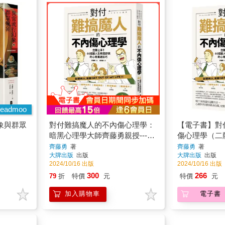
eadmoo
象與群眾
對付難搞魔人的不內傷心理學：
【電子書】對
暗黑心理學大師齊藤勇親授---
傷心理學（二
-64個讓人生瞬間舒爽的心理溝
齊藤勇
著
齊藤勇
著
大牌出版
出版
大牌出版
出版
通技巧(二
2024/10/16 出版
2024/10/16 出版
300
266
79
折
特價
元
特價
元
加入購物車
電子書