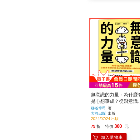
無意識的力量：為什麼
是心想事成？從潛意識
行動，隨心所欲實踐夢想
梯谷幸司
著
大牌出版
出版
成功腦型態【實踐目標
2024/07/24 出版
實用心理學】(暢銷紀念
300
79
折
特價
元
加入購物車