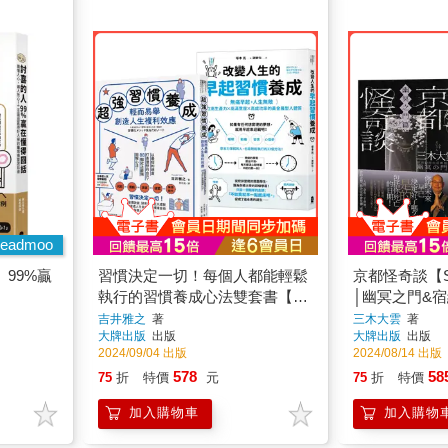
eadmoo
99%贏
習慣決定一切！每個人都能輕鬆
京都怪奇談【
執行的習慣養成心法雙套書【超
│幽冥之門&
強習慣養成，輕而易舉創造人生
人氣和尚三木
吉井雅之
著
三木大雲
著
大牌出版
出版
大牌出版
出版
複利效應＋改變人生的早起習慣
壓軸開講！
2024/09/04 出版
2024/08/14 出版
養成】
578
58
75
折
特價
元
75
折
特價
加入購物車
加入購物