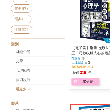
暢銷排行
經典100
全部書籍
R
類別
【電子書】漫畫 從厭
財經企管
王，巧妙收服人心的暗
【經典珍藏版】
齊藤勇
著
文學
大牌出版
出版
2025/06/04 出版
心理勵志
315
特價
元
藝術設計
電子書
書系