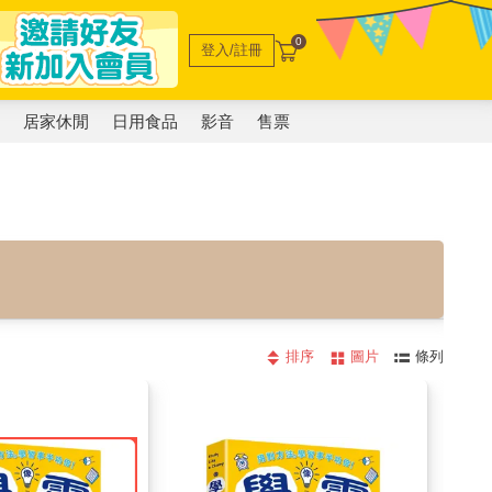
0
登入/註冊
電
居家休閒
日用食品
影音
售票
排序
圖片
條列