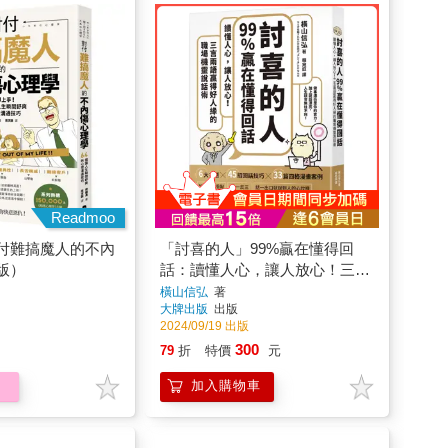
Readmoo
付難搞魔人的不內
「討喜的人」99%贏在懂得回
版）
話：讀懂人心，讓人放心！三言
兩語贏得好人緣的職場機靈說話
橫山信弘
著
大牌出版
出版
術
2024/09/19 出版
300
79
折
特價
元
加入購物車