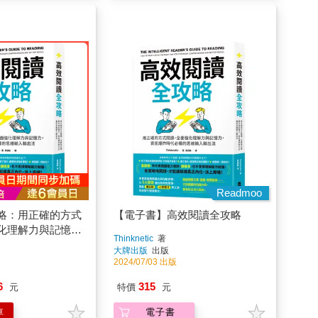
Readmoo
略：用正確的方式
【電子書】高效閱讀全攻略
化理解力與記憶
Thinknetic
著
時代必備的思維輸
大牌出版
出版
2024/07/03 出版
6
315
元
特價
元
車
電子書