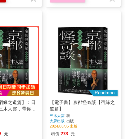
Readmoo
宿緣之道篇】：日
【電子書】京都怪奇談【宿緣之
三木大雲，帶你追
道篇】
潛心化解善惡因緣
三木大雲
著
大牌出版
出版
2024/06/05 出版
8
273
元
特價
元