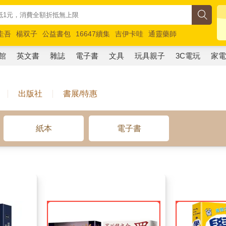
圭吾
楊双子
公益書包
16647續集
吉伊卡哇
通靈藥師
路邊攤新作
馬斯克
玩具總動員5
超慢跑
館
英文書
雜誌
電子書
文具
玩具親子
3C電玩
家
出版社
書展/特惠
紙本
電子書