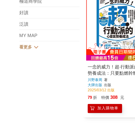
極道商學院
好讀
泛讀
MY MAP
一念的威力！超‧行動
勢養成法：只要點燃幹
就會又好又強！輕鬆找
川野泰周
著
大牌出版
出版
力的正念小本本
2025/03/12 出版
308
79
折
特價
元
加入購物車