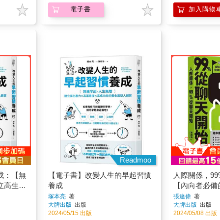
電子書
加入購物
Readmoo
成：【無
【電子書】改變人生的早起習慣
人際關係，9
立高生產
養成
【內向者必備
率的黃金
搭話技術、創
塚本亮
著
張達偉
著
大牌出版
出版
大牌出版
出版
型，終結冷場
2024/05/15 出版
2024/05/08 出版
出好交情