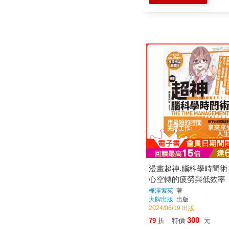
漫畫超神.腦科學時間
心空轉的疲勞與低效率
人氣名醫教你善用專注
樺澤紫苑
著
大牌出版
出版
思維，把人生和工作的
2024/06/19 出版
最大化
300
79
折
特價
元