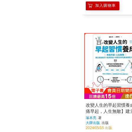
加入購物車
改變人生的早起習慣養
痛早起，人生無敵】建
力╳高滿意度╳高成功
塚本亮
著
大牌出版
出版
晨型人體質
2024/05/15 出版