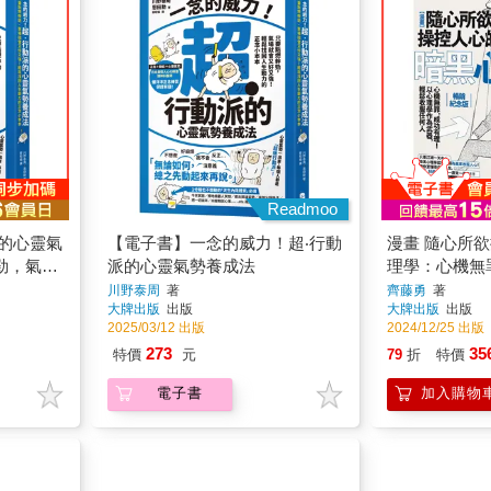
Readmoo
派的心靈氣
【電子書】一念的威力！超‧行動
漫畫 隨心所
勁，氣場
派的心靈氣勢養成法
理學：心機無
回人生動
心理學作為武
川野泰周
著
齊藤勇
著
大牌出版
出版
大牌出版
出版
人【熱銷經典
2025/03/12 出版
2024/12/25 出版
273
35
特價
元
79
折
特價
電子書
加入購物