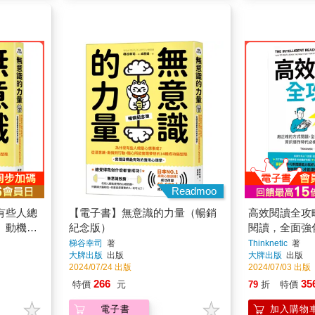
Readmoo
有些人總
【電子書】無意識的力量（暢銷
高效閱讀全攻
、動機到
紀念版）
閱讀，全面強
的14種
力，資訊爆炸
梯谷幸司
著
Thinknetic
著
大牌出版
出版
大牌出版
出版
最有效的
入輸出法
2024/07/24 出版
2024/07/03 出版
版)
266
35
特價
元
79
折
特價
電子書
加入購物