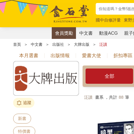
國中自修評量
東野
唯紅花綻放
奧德賽
會員獎勵
中文書
動漫ACG
親子
首頁
＞
中文書
＞
出版社
＞
大牌出版
＞
泛讀
本月選書
出版情報
愛書大使
折扣專區
全部
泛讀
書系 ，共計
88
筆
追蹤
新書
特價書