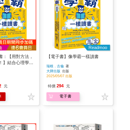
Readmoo
書：【用對方法，
【電子書】像學霸一樣讀書
！】結合心理學與
瑞根．古倫
著
0大高效學習全攻
大牌出版
出版
成績、社交與睡
2025/05/07 出版
子都受用的學習習
2
294
元
特價
元
車
電子書