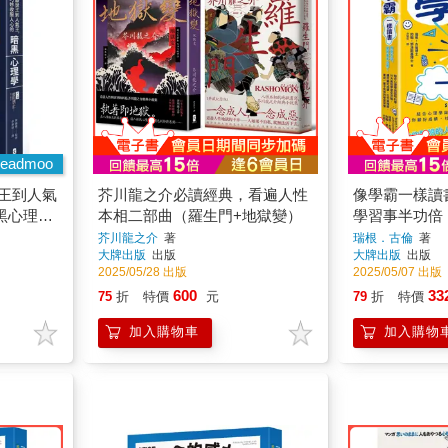
eadmoo
世王到人氣
芥川龍之介必讀經典，看遍人性
像學霸一樣讀
黑心理學
本相二部曲（羅生門+地獄變）
學習事半功倍
認知科學，1
芥川龍之介
著
瑞根．古倫
著
大牌出版
出版
大牌出版
出版
略，讓你顧好
2025/05/28 出版
2025/05/07 出版
眠，養成一輩
600
33
75
折
特價
元
79
折
特價
慣
加入購物車
加入購物