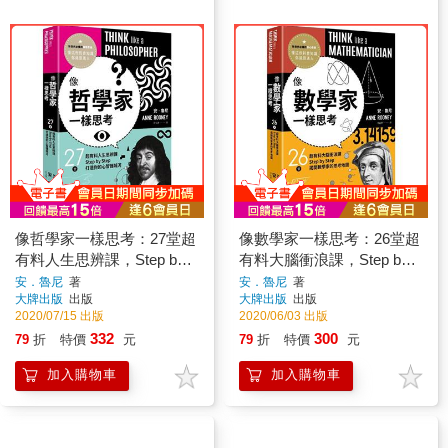
像哲學家一樣思考：27堂超
像數學家一樣思考：26堂超
有料人生思辨課，Step by
有料大腦衝浪課，Step by
Step打造你的心智護城河
Step揭開數學家的思考地圖
安．魯尼
著
安．魯尼
著
大牌出版
出版
大牌出版
出版
2020/07/15 出版
2020/06/03 出版
332
300
79
折
特價
元
79
折
特價
元
加入購物車
加入購物車