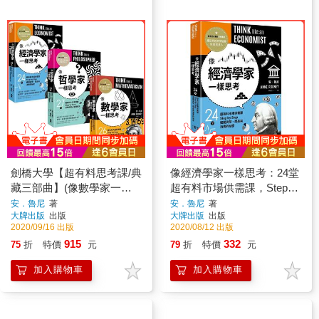
劍橋大學【超有料思考課/典
像經濟學家一樣思考：24堂
藏三部曲】(像數學家一樣
超有料市場供需課，Step
思考＋像哲學家一樣思考＋
by Step揭開貨幣、商品與
安．魯尼
著
安．魯尼
著
大牌出版
出版
大牌出版
出版
像經濟學家一樣思考)
消費的祕密
2020/09/16 出版
2020/08/12 出版
915
332
75
折
特價
元
79
折
特價
元
加入購物車
加入購物車