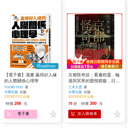
Readmoo
【電子書】漫畫 贏得好人緣
京都怪奇談：看遍怨靈、輪
的人際關係心理學
迴與冥界的愛恨嗔癡，日本
高僧三木大雲親身遇見的
YUUKI YUU
著
三木大雲
著
大牌出版
出版
大牌出版
出版
「另一個世界」
2023/07/12 出版
2023/04/19 出版
266
300
特價
元
79
折
特價
元
電子書
加入購物車