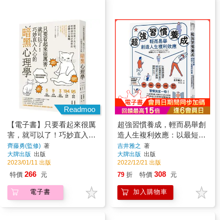
Readmoo
【電子書】只要看起來很厲
超強習慣養成，輕而易舉創
害，就可以了！巧妙直入人
造人生複利效應：以最短的
心的暗黑心理學
速度打造理想的自己，88個
齊藤勇(監修)
著
吉井雅之
著
大牌出版
出版
大牌出版
出版
史上最強圖解心法！
2023/01/11 出版
2022/12/21 出版
266
308
特價
元
79
折
特價
元
電子書
加入購物車