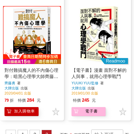
Readmoo
對付難搞魔人的不內傷心理
【電子書】漫畫 面對不解的
學：暗黑心理學大師齊藤勇
人與事，就用心理學戰鬥
親授 64個讓人生瞬間舒爽
齊藤勇
著
YUUKI YUU監修
著
大牌出版
出版
大牌出版
出版
的心理溝通技巧
2020/04/01 出版
2019/01/30 出版
284
245
79
折
特價
元
特價
元
加入購物車
電子書