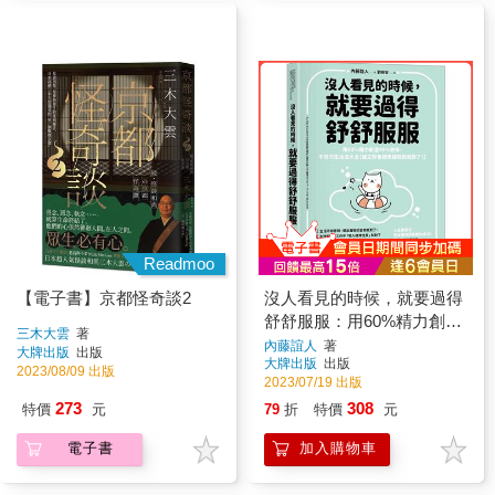
Readmoo
【電子書】京都怪奇談2
沒人看見的時候，就要過得
舒舒服服：用60%精力創造
三木大雲
著
99%效率，不努力生活法大
內藤誼人
著
大牌出版
出版
大牌出版
出版
全【總之你會越來越輕鬆就
2023/08/09 出版
2023/07/19 出版
對了！】
273
308
特價
元
79
折
特價
元
電子書
加入購物車