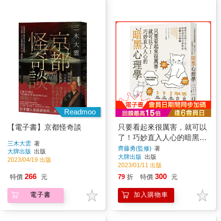
Readmoo
【電子書】京都怪奇談
只要看起來很厲害，就可以
了！巧妙直入人心的暗黑心
三木大雲
著
理學：優雅的狡猾才是王
齊藤勇(監修)
著
大牌出版
出版
大牌出版
出版
道，90個讓你穩居優勢的必
2023/04/19 出版
2023/01/11 出版
勝人心攻略【暢銷紀念版】
266
300
特價
元
79
折
特價
元
電子書
加入購物車