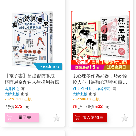
Readmoo
【電子書】超強習慣養成，
以心理學作為武器，巧妙操
輕而易舉創造人生複利效應
控人心【最強心理學攻略套
書】(漫畫 面對不解的人與
吉井雅之
著
YUUKI YUU、梯谷幸司
著
大牌出版
出版
大牌出版
出版
事，就用心理學戰鬥＋無意
2022/12/21 出版
2022/08/03 出版
識的力量)
273
533
特價
元
75
折
特價
元
電子書
加入購物車