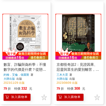
數盲、詐騙與偽科學：不懂
京都怪奇談2：見證因果、
數字的代價是什麽？從戀
惡靈與眾生的愛別離苦，日
愛、投資到生活決策，美國
本高僧三木大雲遇見的「另
約翰．艾倫．保羅斯
著
三木大雲
著
大牌出版
出版
大牌出版
出版
重量級數學家教你看清問題
一個戰慄京都」
2023/11/29 出版
2023/08/09 出版
本質的數值化思維
332
308
79
折
特價
元
79
折
特價
元
加入購物車
加入購物車