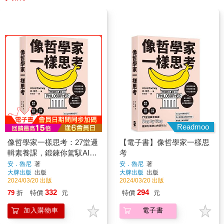
Readmoo
像哲學家一樣思考：27堂邏
【電子書】像哲學家一樣思
輯素養課，鍛鍊你駕馭AI的
考
思辨力！
安．魯尼
著
安．魯尼
著
大牌出版
出版
大牌出版
出版
2024/03/20 出版
2024/03/20 出版
332
294
79
折
特價
元
特價
元
加入購物車
電子書