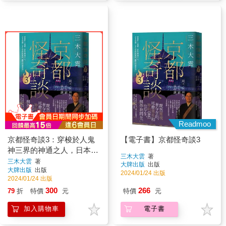
Readmoo
京都怪奇談3：穿梭於人鬼
【電子書】京都怪奇談3
神三界的神通之人，日本高
三木大雲
著
僧三木大雲所經歷的「離奇
三木大雲
著
大牌出版
出版
大牌出版
出版
怪誕世界」
2024/01/24 出版
2024/01/24 出版
300
266
79
折
特價
元
特價
元
加入購物車
電子書