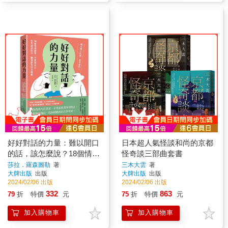
好好對話的力量：難以開口
日本超人氣怪談和尚的京都
的話，該怎麼說？18個情境
怪奇談三部曲套書
練習，不委屈自己，也不逼
莎拉．羅森圖勒
著
三木大雲
著
大牌出版
出版
大牌出版
出版
迫對方，讓溝通有效且療癒
2024/02/06 出版
2024/02/06 出版
332
863
79
折
特價
元
75
折
特價
元
加入購物車
加入購物車