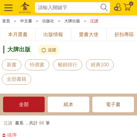
0
首頁
＞
中文書
＞
出版社
＞
大牌出版
＞
泛讀
本月選書
出版情報
愛書大使
折扣專區
大牌出版
追蹤
新書
特價書
暢銷排行
經典100
全部書籍
全部
紙本
電子書
泛讀
書系 ，共計
88
筆
排序