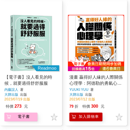
Readmoo
【電子書】沒人看見的時
漫畫 贏得好人緣的人際關係
候，就要過得舒舒服服
心理學：阿德勒的勇氣心理
學X榮格的人格類型，輕鬆
內藤誼人
著
YUUKI YUU
著
大牌出版
出版
大牌出版
出版
突破關係困境，超實用的社
2023/07/19 出版
2023/07/12 出版
交心理學大全【熱銷典藏
273
300
特價
元
79
折
特價
元
版】
電子書
加入購物車