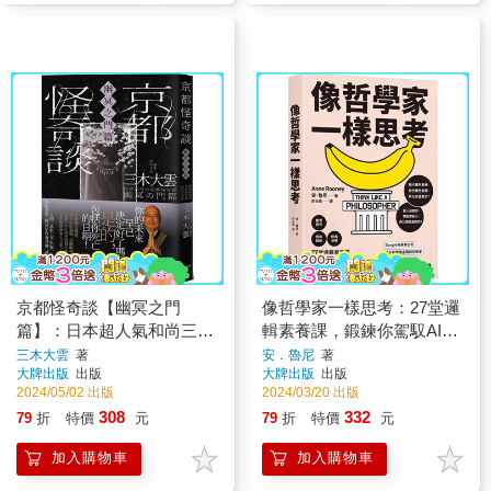
京都怪奇談【幽冥之門
像哲學家一樣思考：27堂邏
篇】：日本超人氣和尚三木
輯素養課，鍛鍊你駕馭AI的
大雲，帶你穿梭幽冥之門、
思辨力！
三木大雲
著
安．魯尼
著
大牌出版
出版
大牌出版
出版
細緻導覽善惡果報的警世之
2024/05/02 出版
2024/03/20 出版
作
308
332
79
折
特價
元
79
折
特價
元
加入購物車
加入購物車