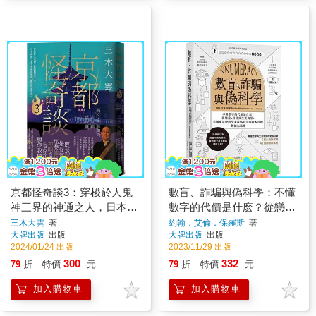
京都怪奇談3：穿梭於人鬼
數盲、詐騙與偽科學：不懂
神三界的神通之人，日本高
數字的代價是什麽？從戀
僧三木大雲所經歷的「離奇
愛、投資到生活決策，美國
三木大雲
著
約翰．艾倫．保羅斯
著
大牌出版
出版
大牌出版
出版
怪誕世界」
重量級數學家教你看清問題
2024/01/24 出版
2023/11/29 出版
本質的數值化思維
300
332
79
折
特價
元
79
折
特價
元
加入購物車
加入購物車