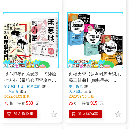
以心理學作為武器，巧妙操
劍橋大學【超有料思考課/典
控人心【最強心理學攻略套
藏三部曲】(像數學家一樣
書】(漫畫 面對不解的人與
思考＋像哲學家一樣思考＋
YUUKI YUU、梯谷幸司
著
安．魯尼
著
大牌出版
出版
大牌出版
出版
事，就用心理學戰鬥＋無意
像經濟學家一樣思考)
2022/08/03 出版
2020/09/16 出版
識的力量)
533
915
75
折
特價
元
75
折
特價
元
加入購物車
加入購物車