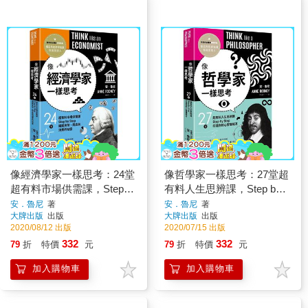
像經濟學家一樣思考：24堂
像哲學家一樣思考：27堂超
超有料市場供需課，Step
有料人生思辨課，Step by
by Step揭開貨幣、商品與
Step打造你的心智護城河
安．魯尼
著
安．魯尼
著
大牌出版
出版
大牌出版
出版
消費的祕密
2020/08/12 出版
2020/07/15 出版
332
332
79
折
特價
元
79
折
特價
元
加入購物車
加入購物車