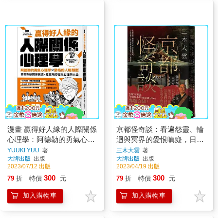
漫畫 贏得好人緣的人際關係
京都怪奇談：看遍怨靈、輪
心理學：阿德勒的勇氣心理
迴與冥界的愛恨嗔癡，日本
學X榮格的人格類型，輕鬆
高僧三木大雲親身遇見的
YUUKI YUU
著
三木大雲
著
大牌出版
出版
大牌出版
出版
突破關係困境，超實用的社
「另一個世界」
2023/07/12 出版
2023/04/19 出版
交心理學大全【熱銷典藏
300
300
79
折
特價
元
79
折
特價
元
版】
加入購物車
加入購物車