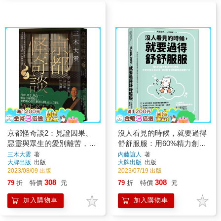
京都怪奇談2：見證因果、
沒人看見的時候，就要過得
惡靈與眾生的愛別離苦，日
舒舒服服：用60%精力創造
本高僧三木大雲遇見的「另
99%效率，不努力生活法大
三木大雲
著
內藤誼人
著
大牌出版
出版
大牌出版
出版
一個戰慄京都」
全【總之你會越來越輕鬆就
2023/08/09 出版
2023/07/19 出版
對了！】
308
308
79
折
特價
元
79
折
特價
元
加入購物車
加入購物車