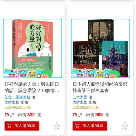
好好對話的力量：難以開口
日本超人氣怪談和尚的京都
的話，該怎麼說？18個情境
怪奇談三部曲套書
練習，不委屈自己，也不逼
莎拉．羅森圖勒
著
三木大雲
著
大牌出版
出版
大牌出版
出版
迫對方，讓溝通有效且療癒
2024/02/06 出版
2024/02/06 出版
332
863
79
折
特價
元
75
折
特價
元
加入購物車
加入購物車