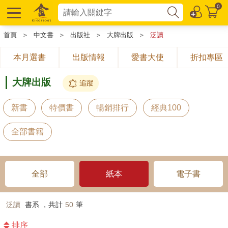
0
首頁
＞
中文書
＞
出版社
＞
大牌出版
＞
泛讀
本月選書
出版情報
愛書大使
折扣專區
大牌出版
追蹤
新書
特價書
暢銷排行
經典100
全部書籍
全部
紙本
電子書
泛讀
書系 ，共計
50
筆
排序