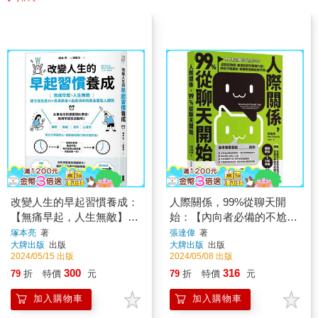
改變人生的早起習慣養成：
人際關係，99%從聊天開
【無痛早起，人生無敵】建
始：【內向者必備的不尬聊
立高生產力╳高滿意度╳高
心法】從搭話技術、創造話
塚本亮
著
張達偉
著
大牌出版
出版
大牌出版
出版
成功率的黃金晨型人體質
題到萬用句型，終結冷場尷
2024/05/15 出版
2024/05/08 出版
尬，和誰都能聊出好交情
300
316
79
折
特價
元
79
折
特價
元
加入購物車
加入購物車