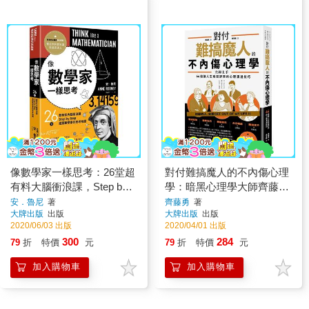
像數學家一樣思考：26堂超
對付難搞魔人的不內傷心理
有料大腦衝浪課，Step by
學：暗黑心理學大師齊藤勇
Step揭開數學家的思考地圖
親授 64個讓人生瞬間舒爽
安．魯尼
著
齊藤勇
著
大牌出版
出版
大牌出版
出版
的心理溝通技巧
2020/06/03 出版
2020/04/01 出版
300
284
79
折
特價
元
79
折
特價
元
加入購物車
加入購物車