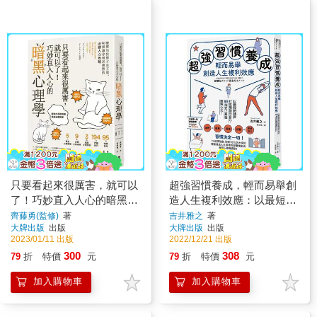
只要看起來很厲害，就可以
超強習慣養成，輕而易舉創
了！巧妙直入人心的暗黑心
造人生複利效應：以最短的
理學：優雅的狡猾才是王
速度打造理想的自己，88個
齊藤勇(監修)
著
吉井雅之
著
大牌出版
出版
大牌出版
出版
道，90個讓你穩居優勢的必
史上最強圖解心法！
2023/01/11 出版
2022/12/21 出版
勝人心攻略【暢銷紀念版】
300
308
79
折
特價
元
79
折
特價
元
加入購物車
加入購物車