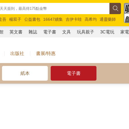
圭吾
楊双子
公益書包
16647續集
吉伊卡哇
高希均
通靈藥師
路邊攤新作
馬斯克
玩具總動員5
超慢跑
館
英文書
雜誌
電子書
文具
玩具親子
3C電玩
家
出版社
書展/特惠
紙本
電子書