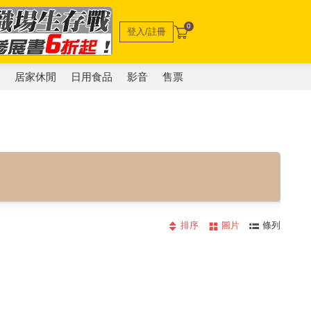
0
登入/註冊
電
居家休閒
日用食品
影音
售票
排序
圖片
條列