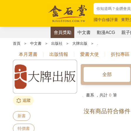
國中自修評量
東野
唯紅花綻放
奧德賽
會員獎勵
中文書
動漫ACG
親子
首頁
＞
中文書
＞
出版社
＞
大牌出版
＞
.
本月選書
出版情報
愛書大使
折扣專區
全部
.
書系 ，共計
0
筆
追蹤
沒有商品符合條件
新書
特價書