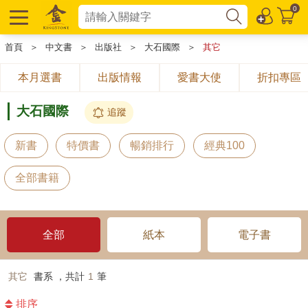
0
首頁
＞
中文書
＞
出版社
＞
大石國際
＞
其它
本月選書
出版情報
愛書大使
折扣專區
大石國際
追蹤
新書
特價書
暢銷排行
經典100
全部書籍
全部
紙本
電子書
其它
書系 ，共計
1
筆
排序