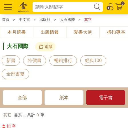
0
首頁
＞
中文書
＞
出版社
＞
大石國際
＞
其它
本月選書
出版情報
愛書大使
折扣專區
大石國際
追蹤
新書
特價書
暢銷排行
經典100
全部書籍
全部
紙本
電子書
其它
書系 ，共計
0
筆
排序