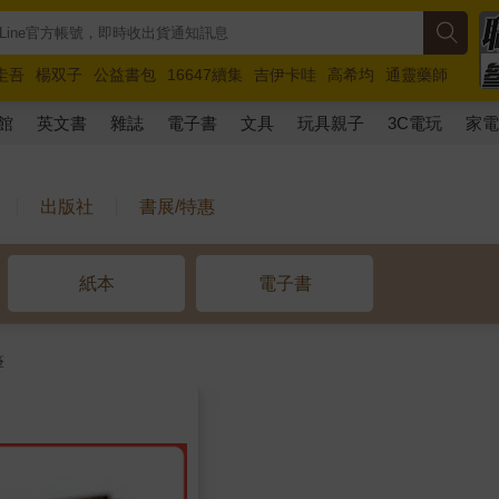
圭吾
楊双子
公益書包
16647續集
吉伊卡哇
高希均
通靈藥師
路邊攤新作
馬斯克
玩具總動員5
超慢跑
館
英文書
雜誌
電子書
文具
玩具親子
3C電玩
家
出版社
書展/特惠
紙本
電子書
筆