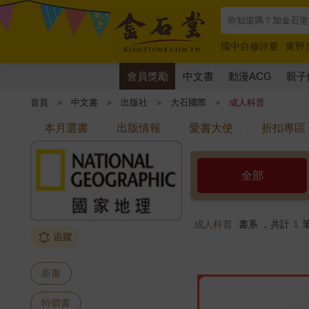
國中自修評量
東野
唯紅花綻放
奧德賽
會員獎勵
中文書
動漫ACG
親子
首頁
＞
中文書
＞
出版社
＞
大石國際
＞
成人科普
本月選書
出版情報
愛書大使
折扣專區
全部
成人科普
書系 ，共計
1
追蹤
新書
特價書