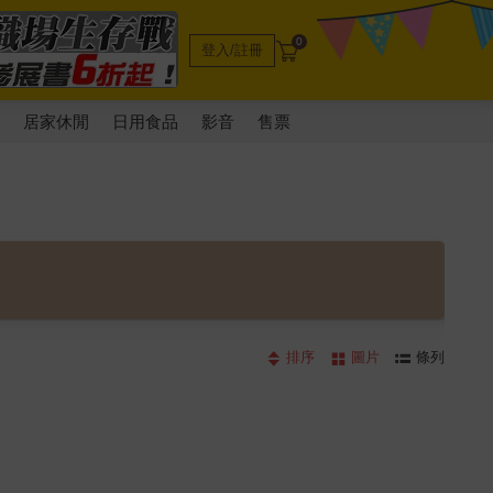
0
登入/註冊
電
居家休閒
日用食品
影音
售票
排序
圖片
條列