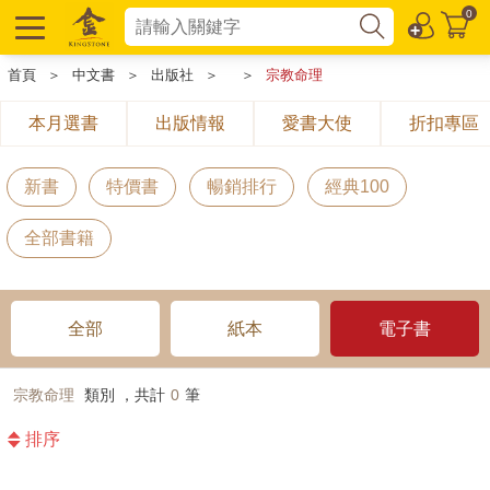
0
首頁
＞
中文書
＞
出版社
＞
＞
宗教命理
本月選書
出版情報
愛書大使
折扣專區
新書
特價書
暢銷排行
經典100
全部書籍
全部
紙本
電子書
宗教命理
類別 ，共計
0
筆
排序