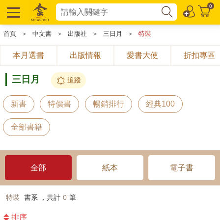
0
首頁
＞
中文書
＞
出版社
＞
三日月
＞
特裝
本月選書
出版情報
愛書大使
折扣專區
三日月
追蹤
新書
特價書
暢銷排行
經典100
全部書籍
全部
紙本
電子書
特裝
書系 ，共計
0
筆
排序