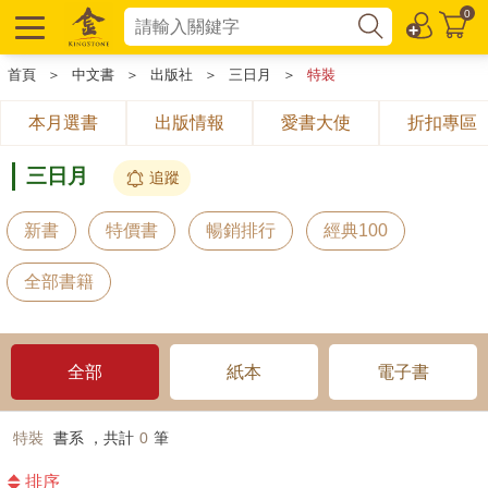
0
首頁
＞
中文書
＞
出版社
＞
三日月
＞
特裝
本月選書
出版情報
愛書大使
折扣專區
三日月
追蹤
新書
特價書
暢銷排行
經典100
全部書籍
全部
紙本
電子書
特裝
書系 ，共計
0
筆
排序