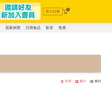
0
登入/註冊
電
居家休閒
日用食品
影音
售票
排序
圖片
條列