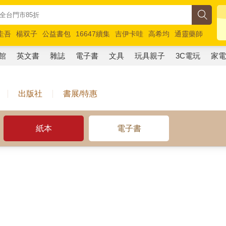
圭吾
楊双子
公益書包
16647續集
吉伊卡哇
高希均
通靈藥師
路邊攤新作
馬斯克
玩具總動員5
超慢跑
館
英文書
雜誌
電子書
文具
玩具親子
3C電玩
家
出版社
書展/特惠
紙本
電子書