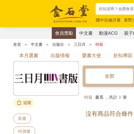
國中自修評量
東野
唯紅花綻放
奧德賽
會員獎勵
中文書
動漫ACG
親子
首頁
＞
中文書
＞
出版社
＞
三日月
＞
特裝
本月選書
出版情報
愛書大使
折扣專區
全部
特裝
書系 ，共計
0
筆
追蹤
沒有商品符合條件
新書
特價書