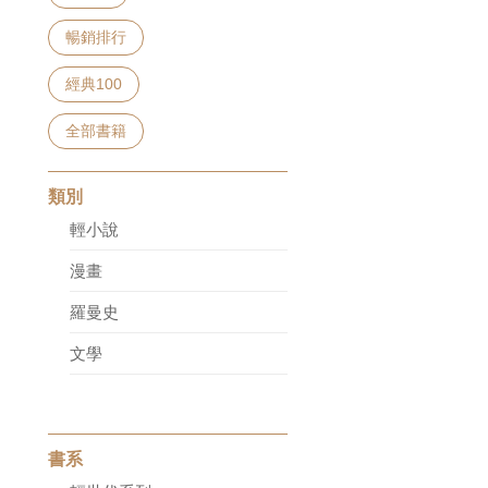
暢銷排行
經典100
全部書籍
類別
輕小說
漫畫
羅曼史
文學
書系