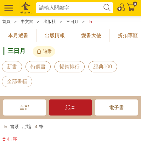
0
首頁
＞
中文書
＞
出版社
＞
三日月
＞
ln
本月選書
出版情報
愛書大使
折扣專區
三日月
追蹤
新書
特價書
暢銷排行
經典100
全部書籍
全部
紙本
電子書
ln
書系 ，共計
4
筆
排序