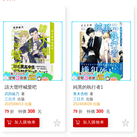
請大聲呼喊愛吧
純黑的執行者1
武田綾乃
著
青木杏樹
著
三日月
出版
三日月
出版
2025/08/13 出版
2024/08/28 出版
308
300
79
折
特價
元
79
折
特價
元
加入購物車
加入購物車