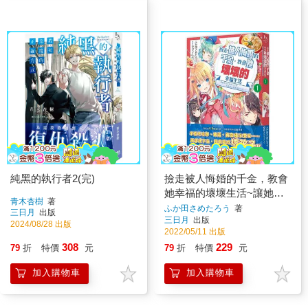
純黑的執行者2(完)
撿走被人悔婚的千金，教會
她幸福的壞壞生活~讓她享
青木杏樹
著
受美食精心打扮，打造世上
ふか田さめたろう
著
三日月
出版
三日月
出版
最幸福的少女！~ 1
2024/08/28 出版
2022/05/11 出版
308
229
79
折
特價
元
79
折
特價
元
加入購物車
加入購物車