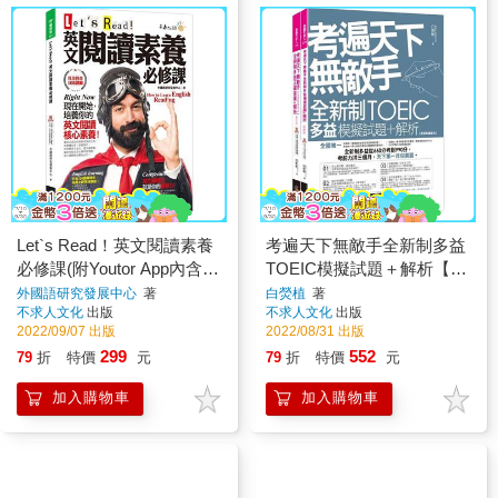
Let`s Read！英文閱讀素養
考遍天下無敵手全新制多益
必修課(附Youtor App內含
TOEIC模擬試題＋解析【虛
VRP虛擬點讀筆)
擬點讀筆版】(附Part 7閱讀
外國語研究發展中心
著
白熒植
著
不求人文化
出版
不求人文化
出版
測驗加強本＋線上下載Part
2022/09/07 出版
2022/08/31 出版
5單字題100題＋超高命中率
299
552
79
折
特價
元
79
折
特價
元
加入購物車
加入購物車