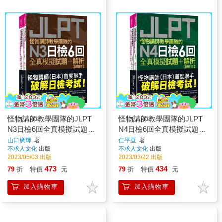
怪物講師教學團隊的JLPT
怪物講師教學團隊的JLPT
N3日檢6回全真模擬試題＋
N4日檢6回全真模擬試題＋
解析(2書＋附「Youtor
解析(2書＋「Youtor App」
山口廣輝
著
仁平亘
著
不求人文化
出版
不求人文化
出版
App」內含VRP虛擬點讀筆
內含VRP虛擬點讀筆＋防水
2023/05/03 出版
2023/03/22 出版
＋防水書套)
書套)
473
434
79
折
特價
元
79
折
特價
元
加入購物車
加入購物車