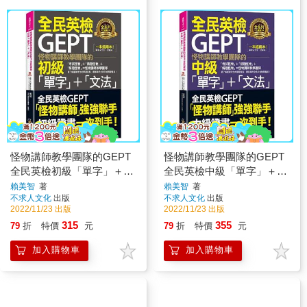
怪物講師教學團隊的GEPT
怪物講師教學團隊的GEPT
全民英檢初級「單字」＋
全民英檢中級「單字」＋
「文法」(附文法教學影片
「文法」(附文法教學影片
賴美智
著
賴美智
著
不求人文化
出版
不求人文化
出版
＋「Youtor App」內含VRP
＋「Youtor App」內含VRP
2022/11/23 出版
2022/11/23 出版
虛擬點讀筆)
虛擬點讀筆)
315
355
79
折
特價
元
79
折
特價
元
加入購物車
加入購物車