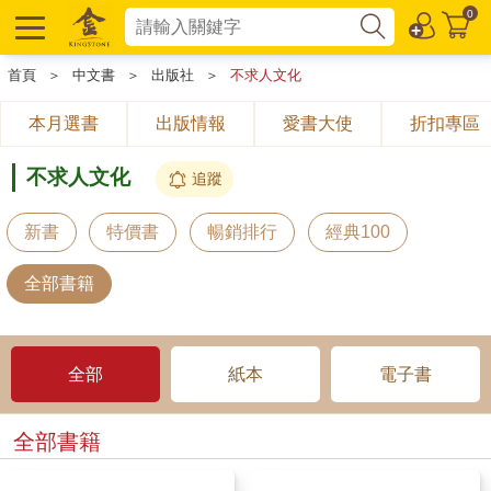
0
首頁
＞
中文書
＞
出版社
＞
不求人文化
本月選書
出版情報
愛書大使
折扣專區
不求人文化
追蹤
新書
特價書
暢銷排行
經典100
全部書籍
全部
紙本
電子書
全部書籍