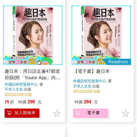
Readmoo
趣日本：用日語走遍47都道
【電子書】趣日本
府縣(附「Youtor App」內含
外國語研究發展中心
著
VRP虛擬點讀筆)
外國語研究發展中心
著
不求人文化
出版
不求人文化
出版
2022/12/28 出版
2022/12/28 出版
299
284
79
折
特價
元
特價
元
加入購物車
電子書