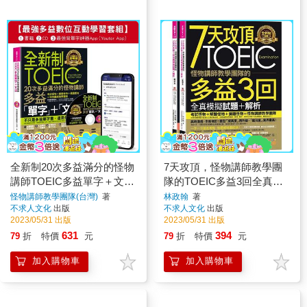
全新制20次多益滿分的怪物
7天攻頂，怪物講師教學團
講師TOEIC多益單字＋文法
隊的TOEIC多益3回全真模
【最強多益互動學習套組】
擬試題＋解析(2書＋
怪物講師教學團隊(台灣)
著
林政翰
著
不求人文化
出版
不求人文化
出版
(Youtor App，Ios/Android適
「Youtor App」內含VRP虛
2023/05/31 出版
2023/05/31 出版
用)【網路獨家套組】
擬點讀筆＋防水書套)
631
394
79
折
特價
元
79
折
特價
元
加入購物車
加入購物車