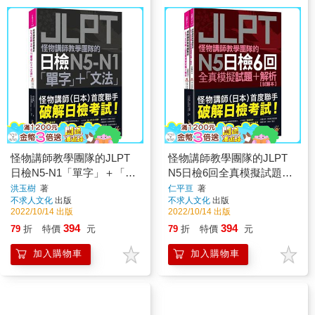
怪物講師教學團隊的JLPT
怪物講師教學團隊的JLPT
日檢N5-N1「單字」＋「文
N5日檢6回全真模擬試題＋
法」(附「Youtor App」內含
解析(2書＋附「Youtor
洪玉樹
著
仁平亘
著
不求人文化
出版
不求人文化
出版
VRP虛擬點讀筆＋防水書
App」內含VRP虛擬點讀筆
2022/10/14 出版
2022/10/14 出版
套)
＋防水書套)
394
394
79
折
特價
元
79
折
特價
元
加入購物車
加入購物車