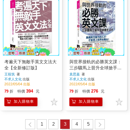
考遍天下無敵手英文文法大
與世界接軌的必勝英文課：
全【全新修訂版】
三步驟馬上晉升全球搶手人
才(附虛擬點讀筆APP＋
王筱筑
著
袁思嘉
著
不求人文化
出版
不求人文化
出版
1CD)
2022/05/04 出版
2022/05/04 出版
394
276
79
折
特價
元
79
折
特價
元
加入購物車
加入購物車
1
2
3
4
5