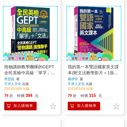
怪物講師教學團隊的GEPT
我的第一本雙語國家英文課
全民英檢中高級「單字」＋
本(附文法教學影片＋1張
「文法」(附文法教學影片
「2030雙語國家懶人包」及
李思葭
著
羅伊伶
著
不求人文化
出版
不求人文化
出版
＋「Youtor App」內含VRP
「Youtor App」內含VRP虛
2023/03/08 出版
2023/01/04 出版
虛擬點讀筆)
擬點讀筆)
394
315
79
折
特價
元
79
折
特價
元
加入購物車
加入購物車