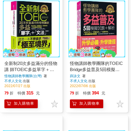
全新制20次多益滿分的怪物
怪物講師教學團隊的TOEIC
講 師TOEIC多益單字＋文
Bridge多益普及5回模擬試
法【隨身版】(附文法教學
題＋解析(2書＋「Youtor
怪物講師教學團隊(台灣)
著
薛詠文
著
不求人文化
出版
不求人文化
出版
影片＋「Youtor App」內含
App」內含VRP虛擬點讀筆
2022/07/27 出版
2022/07/06 出版
VRP虛擬點讀筆＋防水書
＋防水書套)
315
394
79
折
特價
元
79
折
特價
元
套)
加入購物車
加入購物車