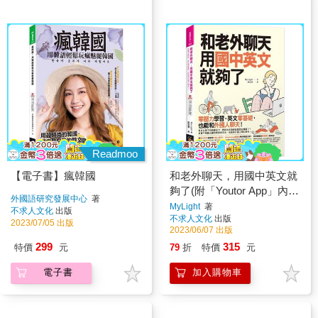
Readmoo
【電子書】瘋韓國
和老外聊天，用國中英文就
夠了(附「Youtor App」內含
外國語研究發展中心
著
VRP虛擬點讀筆)
MyLight
著
不求人文化
出版
不求人文化
出版
2023/07/05 出版
2023/06/07 出版
299
315
特價
元
79
折
特價
元
電子書
加入購物車