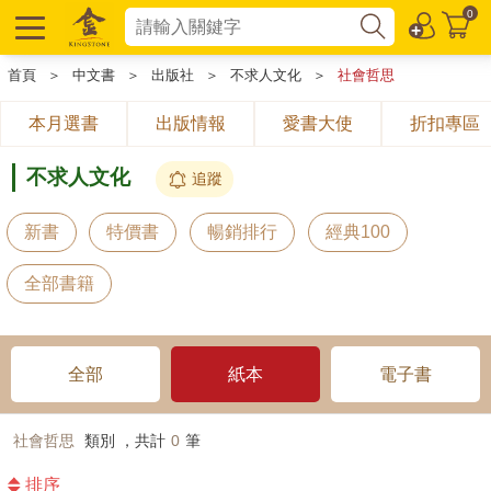
0
首頁
＞
中文書
＞
出版社
＞
不求人文化
＞
社會哲思
本月選書
出版情報
愛書大使
折扣專區
不求人文化
追蹤
新書
特價書
暢銷排行
經典100
全部書籍
全部
紙本
電子書
社會哲思
類別 ，共計
0
筆
排序