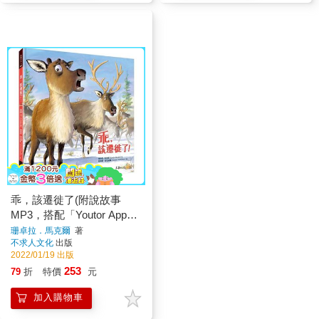
乖，該遷徙了(附說故事
MP3，搭配「Youtor App」
內含VRP虛擬點讀
珊卓拉．馬克爾
著
不求人文化
出版
2022/01/19 出版
253
79
折
特價
元
加入購物車