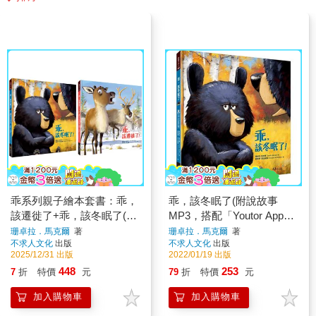
乖系列親子繪本套書：乖，
乖，該冬眠了(附說故事
該遷徙了+乖，該冬眠了(附
MP3，搭配「Youtor App」
說故事MP3，搭配「Youtor
內含VRP虛擬點讀
珊卓拉．馬克爾
著
珊卓拉．馬克爾
著
不求人文化
出版
不求人文化
出版
App」內含VRP虛擬點讀筆)
2025/12/31 出版
2022/01/19 出版
448
253
7
折
特價
元
79
折
特價
元
加入購物車
加入購物車