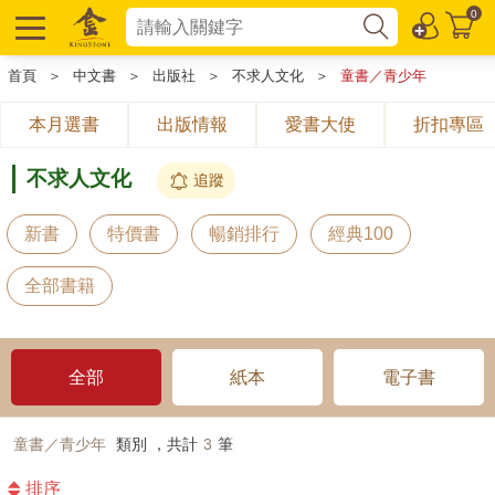
0
首頁
＞
中文書
＞
出版社
＞
不求人文化
＞
童書／青少年
本月選書
出版情報
愛書大使
折扣專區
不求人文化
追蹤
新書
特價書
暢銷排行
經典100
全部書籍
全部
紙本
電子書
童書／青少年
類別 ，共計
3
筆
排序