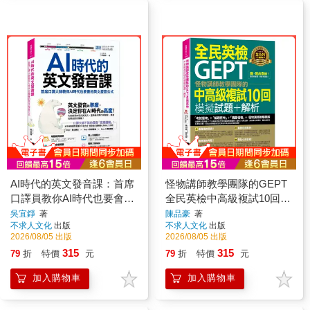
AI時代的英文發音課：首席
怪物講師教學團隊的GEPT
口譯員教你AI時代也要會的
全民英檢中高級複試10回模
英文發音公式(附1CD+發音
擬試題+解析(附1試題本+
吳宜錚
著
陳品豪
著
不求人文化
出版
不求人文化
出版
影片+「Youtor App」內含
「Youtor App」內含VRP虛
2026/08/05 出版
2026/08/05 出版
VRP虛擬點讀筆)
擬點讀筆)
315
315
79
折
特價
元
79
折
特價
元
加入購物車
加入購物車