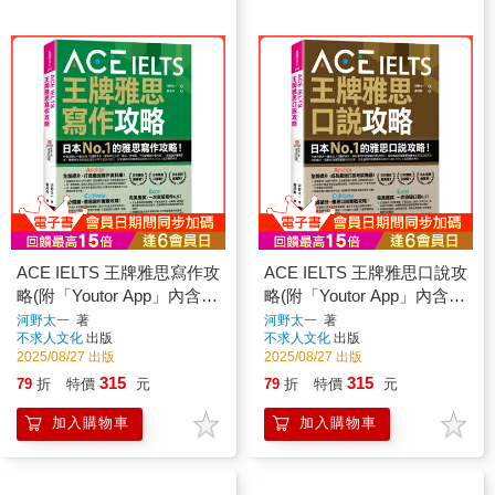
ACE IELTS 王牌雅思寫作攻
ACE IELTS 王牌雅思口說攻
略(附「Youtor App」內含
略(附「Youtor App」內含
VRP虛擬點讀筆)
VRP虛擬點讀筆)
河野太一
著
河野太一
著
不求人文化
出版
不求人文化
出版
2025/08/27 出版
2025/08/27 出版
315
315
79
折
特價
元
79
折
特價
元
加入購物車
加入購物車