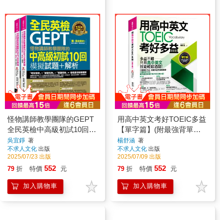
怪物講師教學團隊的GEPT
用高中英文考好TOEIC多益
全民英檢中高級初試10回模
【單字篇】(附最強背單字
擬試題+解析(2書+「Youtor
神器＋「Youtor App」內含
吳宜錚
著
楊舒涵
著
不求人文化
出版
不求人文化
出版
App」內含VRP虛擬點讀筆
VRP虛擬點讀筆)
2025/07/23 出版
2025/07/09 出版
+防水書套)
552
552
79
折
特價
元
79
折
特價
元
加入購物車
加入購物車