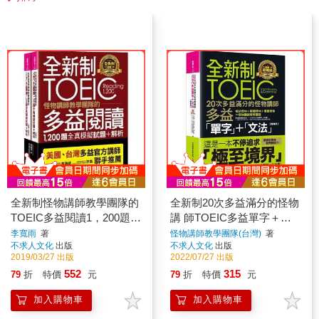
全新制怪物講師教學團隊的
全新制20次多益滿分的怪物
TOEIC多益閱讀1，200題全
講 師TOEIC多益單字＋文
真模擬試題＋解析【美國＋
法【隨身版】(附文法教學
李寬雨
著
怪物講師教學團隊(台灣)
著
不求人文化
出版
不求人文化
出版
台灣多益官方講師聯手
影片＋「Youtor App」內含
2019/03/27 出版
2022/07/27 出版
VRP虛擬點讀筆＋防水書
552
315
79
折
特價
元
79
折
特價
元
套)
加入購物車
加入購物車