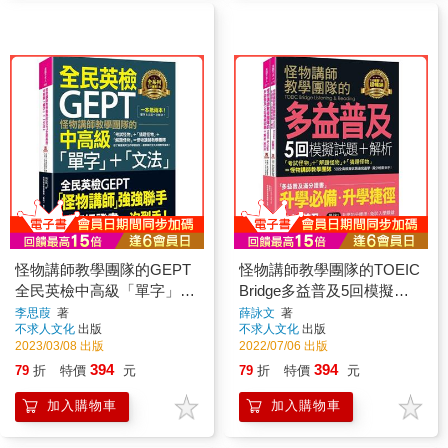
怪物講師教學團隊的GEPT
怪物講師教學團隊的TOEIC
全民英檢中高級「單字」＋
Bridge多益普及5回模擬試
「文法」(附文法教學影片
題＋解析(2書＋「Youtor
李思葭
著
薛詠文
著
不求人文化
出版
不求人文化
出版
＋「Youtor App」內含VRP
App」內含VRP虛擬點讀筆
2023/03/08 出版
2022/07/06 出版
虛擬點讀筆)
＋防水書套)
394
394
79
折
特價
元
79
折
特價
元
加入購物車
加入購物車