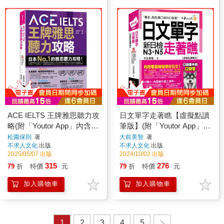
ACE IELTS 王牌雅思聽力攻
日文單字走著瞧【虛擬點讀
略(附「Youtor App」內含
筆版】(附「Youtor App」內
VRP虛擬點讀筆)
含VRP虛擬點讀筆＋防水書
松園保則
著
大前美智
著
不求人文化
出版
不求人文化
出版
套)
2025/05/07 出版
2024/10/02 出版
315
276
79
折
特價
元
79
折
特價
元
加入購物車
加入購物車
1
2
3
4
5