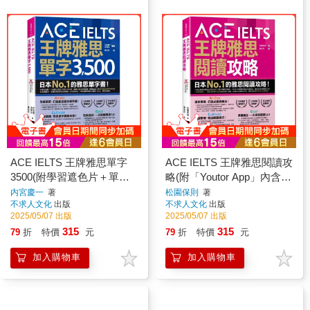
ACE IELTS 王牌雅思單字
ACE IELTS 王牌雅思閱讀攻
3500(附學習遮色片＋單字
略(附「Youtor App」內含
複習表下載＋「Youtor
VRP虛擬點讀筆)
内宮慶一
著
松園保則
著
不求人文化
出版
不求人文化
出版
App」內含VRP虛擬點讀筆)
2025/05/07 出版
2025/05/07 出版
315
315
79
折
特價
元
79
折
特價
元
加入購物車
加入購物車