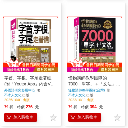
字首、字根、字尾走著瞧
怪物講師教學團隊的
(附「Youtor App」內含VRP
7000「單字」＋「文法」
虛擬點讀筆+防水書套)
【虛擬點讀筆版】(附
外國語研究發展中心
著
怪物講師教學團隊(台灣)
著
不求人文化
出版
不求人文化
出版
「Youtor App」內含VRP虛
2025/10/01 出版
2023/10/11 出版
擬點讀筆)
276
394
79
折
特價
元
79
折
特價
元
加入購物車
加入購物車