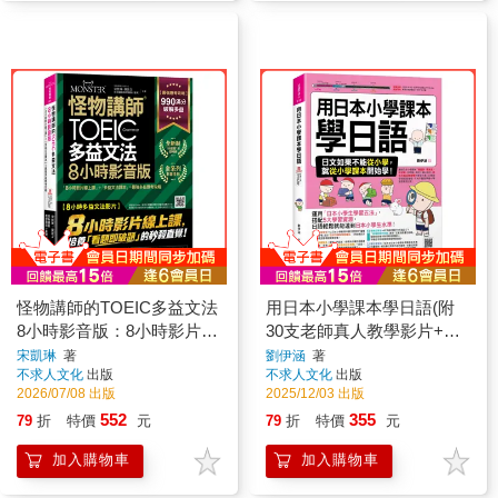
怪物講師的TOEIC多益文法
用日本小學課本學日語(附
8小時影音版：8小時影片線
30支老師真人教學影片+最
上課+多益文法課本=最強多
強背單字神器+「Youtor
宋凱琳
著
劉伊涵
著
不求人文化
出版
不求人文化
出版
益應考攻略(附45堂文法考
App」內含VRP虛擬點讀筆)
2026/07/08 出版
2025/12/03 出版
點速學影片+100題多益題速
552
355
79
折
特價
元
79
折
特價
元
解影片+「Youtor App」內
含VRP虛擬點讀筆+防水書
加入購物車
加入購物車
套)