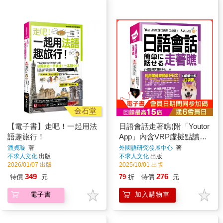
金石堂
【電子書】走吧！一起用法
日語會話走著瞧(附「Youtor
語趣旅行！
App」內含VRP虛擬點讀筆
+防水書套)
潘貞璇
著
外國語研究發展中心
著
不求人文化
出版
不求人文化
出版
2026/01/07 出版
2025/10/01 出版
349
276
特價
元
79
折
特價
元
電子書
加入購物車