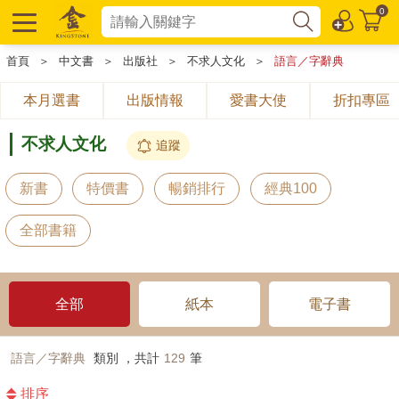
0
首頁
＞
中文書
＞
出版社
＞
不求人文化
＞
語言／字辭典
本月選書
出版情報
愛書大使
折扣專區
不求人文化
追蹤
新書
特價書
暢銷排行
經典100
全部書籍
全部
紙本
電子書
語言／字辭典
類別 ，共計
129
筆
排序