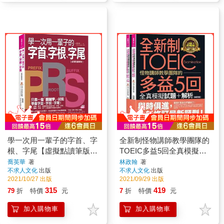
學一次用一輩子的字首、字
全新制怪物講師教學團隊的
根、字尾【虛擬點讀筆版】
TOEIC多益5回全真模擬試
(附字首、字根、字尾小海
題＋解析【修訂版】(2書＋
喬英華
著
林政翰
著
不求人文化
出版
不求人文化
出版
報＋「Youtor App」內含
1CD＋文法教學影片＋
2021/10/27 出版
2021/09/29 出版
VRP虛擬點讀筆)(二版)
「Youtor App」內含VRP虛
315
419
79
折
特價
元
7
折
特價
元
擬點讀筆＋防水書套)
加入購物車
加入購物車