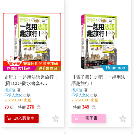
Readmoo
走吧！一起用法語趣旅行！
【電子書】走吧！一起用法
(附1CD+防水書套+
語趣旅行！
「Youtor App」內含VRP虛
潘貞璇
著
潘貞璇
著
不求人文化
出版
不求人文化
出版
擬點讀筆)
2026/01/07 出版
2026/01/07 出版
276
349
79
折
特價
元
特價
元
加入購物車
電子書