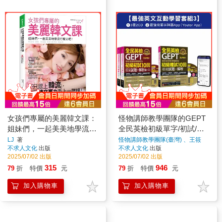
女孩們專屬的美麗韓文課：
怪物講師教學團隊的GEPT
姐妹們，一起美美地學流行
全民英檢初級單字/初試/複
韓文吧！(附「Youtor App」
試【最強英文互動學習套組
LJ
著
怪物講師教學團隊(臺灣) 、王筱
筑、吳宜錚、黃文俞Amy、劉婕
不求人文化
出版
不求人文化
出版
內含VRP虛擬點讀筆)
3】(3書＋20回全真模擬試
著
2025/07/02 出版
2025/07/02 出版
題＋解析＋ 2CD ＋最強背
315
946
79
折
特價
元
79
折
特價
元
單字神器App(Youtor App，
iOS/Android適用)
加入購物車
加入購物車