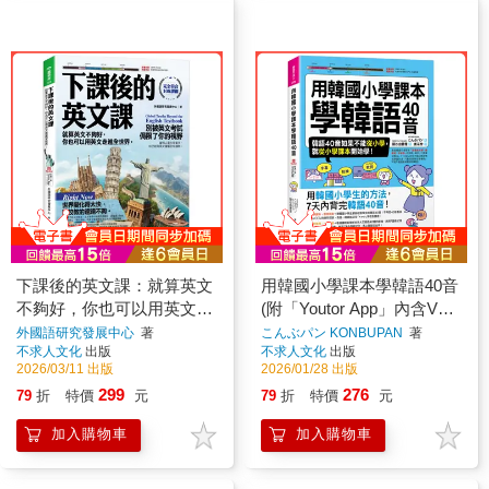
下課後的英文課：就算英文
用韓國小學課本學韓語40音
不夠好，你也可以用英文走
(附「Youtor App」內含VRP
進全世界。(附「Youtor
虛擬點讀筆)
外國語研究發展中心
著
こんぶパン KONBUPAN
著
不求人文化
出版
不求人文化
出版
App」內含VRP虛擬點讀筆)
2026/03/11 出版
2026/01/28 出版
299
276
79
折
特價
元
79
折
特價
元
加入購物車
加入購物車