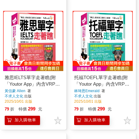
雅思IELTS單字走著瞧(附
托福TOEFL單字走著瞧(附
「Youtor App」內含VRP虛
「Youtor App」內含VRP虛
擬點讀筆+防水書套)
擬點讀筆+防水書套)
黃信豪 Allen
著
林琦恩Emerald
著
不求人文化
出版
不求人文化
出版
2025/10/01 出版
2025/10/01 出版
299
299
79
折
特價
元
79
折
特價
元
加入購物車
加入購物車