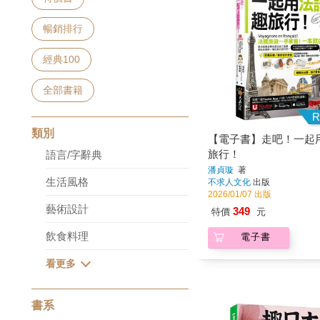
暢銷排行
經典100
全部書籍
R
類別
【電子書】走吧！一起
旅行！
語言/字辭典
潘貞璇
著
生活風格
不求人文化
出版
2026/01/07 出版
藝術設計
349
特價
元
飲食料理
電子書
書系