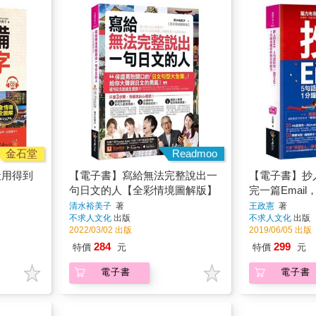
金石堂
Readmoo
天用得到
【電子書】寫給無法完整說出一
【電子書】抄人
句日文的人【全彩情境圖解版】
完一篇Emai
文抄能力
清水裕美子
著
王政憲
著
不求人文化
出版
不求人文化
出版
2022/03/02 出版
2019/06/05 出版
284
299
特價
元
特價
元
電子書
電子書