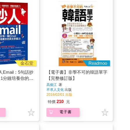
金石堂
Readmoo
Email：5句話抄
【電子書】非學不可的韓語單字
l，1分鐘培養你的英
【完整修訂版】
高俊江
著
不求人文化
出版
2016/02/01 出版
210
特價
元
電子書