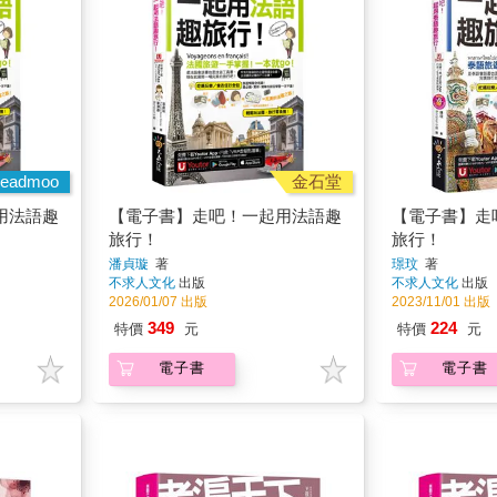
eadmoo
金石堂
用法語趣
【電子書】走吧！一起用法語趣
【電子書】走
旅行！
旅行！
潘貞璇
著
璟玟
著
不求人文化
出版
不求人文化
出版
2026/01/07 出版
2023/11/01 出版
349
224
特價
元
特價
元
電子書
電子書