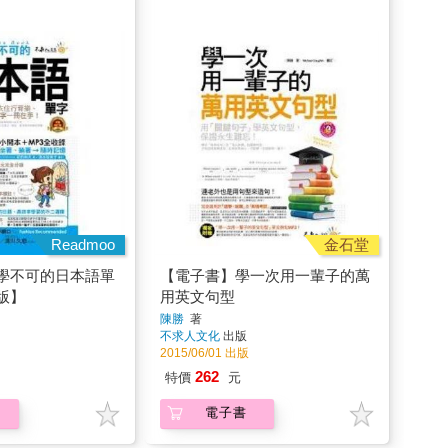
Readmoo
金石堂
學不可的日本語單
【電子書】學一次用一輩子的萬
版】
用英文句型
陳勝
著
不求人文化
出版
2015/06/01 出版
262
特價
元
電子書