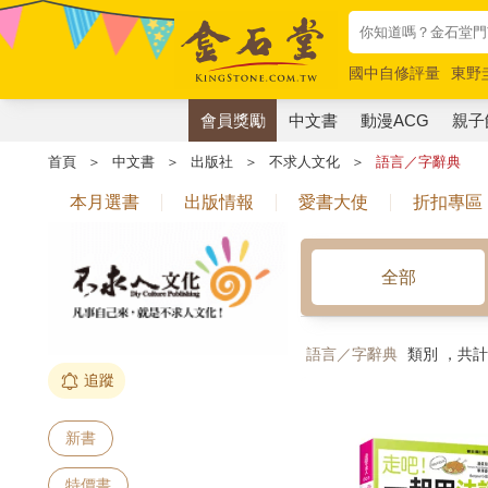
國中自修評量
東野
唯紅花綻放
奧德賽
會員獎勵
中文書
動漫ACG
親子
首頁
＞
中文書
＞
出版社
＞
不求人文化
＞
語言／字辭典
本月選書
出版情報
愛書大使
折扣專區
全部
語言／字辭典
類別 ，共
追蹤
新書
特價書