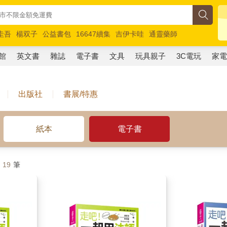
圭吾
楊双子
公益書包
16647續集
吉伊卡哇
通靈藥師
路邊攤新作
馬斯克
玩具總動員5
超慢跑
館
英文書
雜誌
電子書
文具
玩具親子
3C電玩
家
出版社
書展/特惠
紙本
電子書
計
19
筆