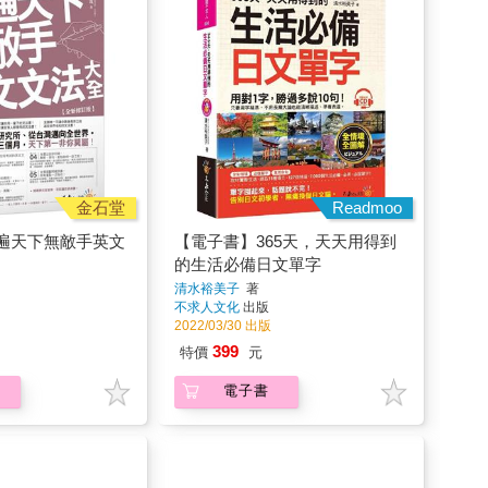
金石堂
Readmoo
遍天下無敵手英文
【電子書】365天，天天用得到
的生活必備日文單字
清水裕美子
著
不求人文化
出版
2022/03/30 出版
399
特價
元
電子書