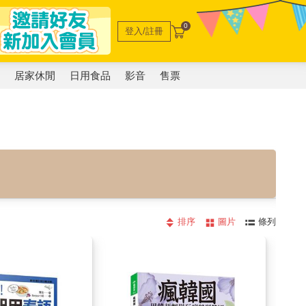
0
登入/註冊
電
居家休閒
日用食品
影音
售票
排序
圖片
條列