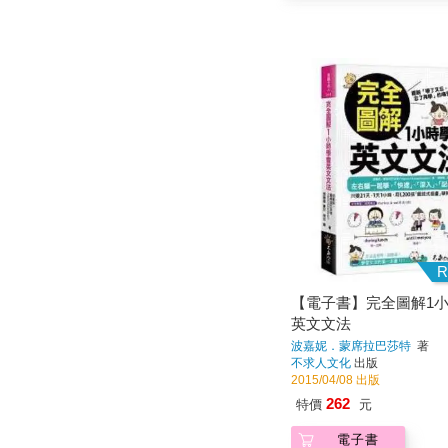
R
【電子書】完全圖解1
英文文法
波嘉妮．蒙席拉巴莎特
著
不求人文化
出版
2015/04/08 出版
262
特價
元
電子書