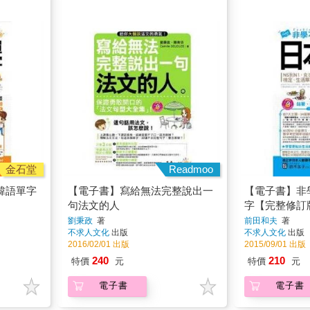
金石堂
Readmoo
韓語單字
【電子書】寫給無法完整說出一
【電子書】非
句法文的人
字【完整修訂
劉秉政
著
前田和夫
著
不求人文化
出版
不求人文化
出版
2016/02/01 出版
2015/09/01 出版
240
210
特價
元
特價
元
電子書
電子書