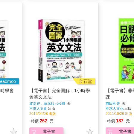
eadmoo
金石堂
小時學會
【電子書】完全圖解：1小時學
【電子書】非
會英文文法
課
波嘉妮．蒙席拉巴莎特
著
前田和夫
著
不求人文化
出版
不求人文化
出版
2015/04/08 出版
2011/10/26 出版
262
187
特價
元
特價
元
電子書
電子書