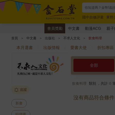
國中自修評量
東野
唯紅花綻放
奧德賽
會員獎勵
中文書
動漫ACG
親子
首頁
＞
中文書
＞
出版社
＞
不求人文化
＞
飲食料理
本月選書
出版情報
愛書大使
折扣專區
全部
飲食料理
類別 ，共計
0
追蹤
沒有商品符合條件
新書
特價書