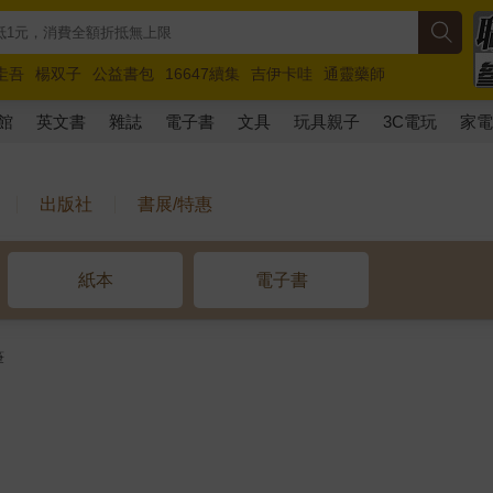
圭吾
楊双子
公益書包
16647續集
吉伊卡哇
通靈藥師
路邊攤新作
馬斯克
玩具總動員5
超慢跑
館
英文書
雜誌
電子書
文具
玩具親子
3C電玩
家
出版社
書展/特惠
紙本
電子書
筆