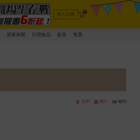
0
登入/註冊
電
居家休閒
日用食品
影音
售票
排序
圖片
條列