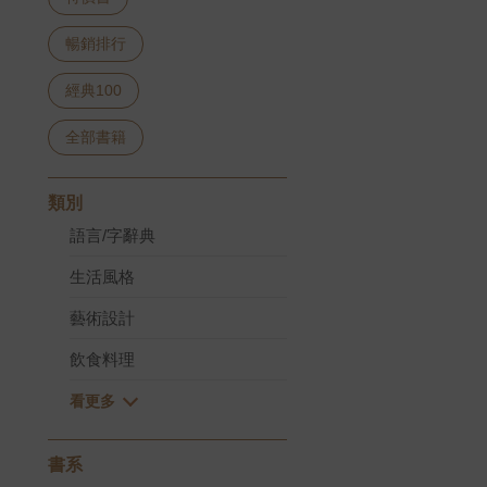
暢銷排行
經典100
全部書籍
類別
語言/字辭典
生活風格
藝術設計
飲食料理
書系