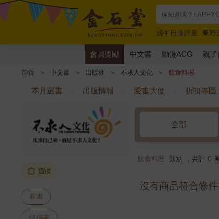
國中自修評量
東野
唯紅花綻放
奧德賽
會員獎勵
中文書
動漫ACG
親子
首頁
＞
中文書
＞
出版社
＞
不求人文化
＞
飲食料理
本月選書
出版情報
愛書大使
折扣專區
全部
飲食料理
類別 ，共計
0
追蹤
沒有商品符合條件
新書
特價書