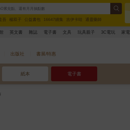
圭吾
楊双子
公益書包
16647續集
吉伊卡哇
通靈藥師
路邊攤新作
馬斯克
玩具總動員5
超慢跑
館
英文書
雜誌
電子書
文具
玩具親子
3C電玩
家
出版社
書展/特惠
紙本
電子書
筆