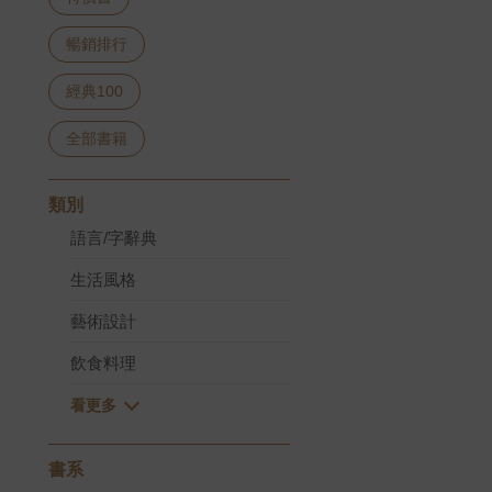
暢銷排行
經典100
全部書籍
類別
語言/字辭典
生活風格
藝術設計
飲食料理
書系