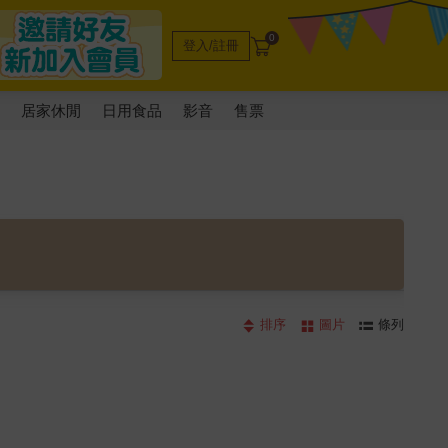
0
登入/註冊
電
居家休閒
日用食品
影音
售票
排序
圖片
條列