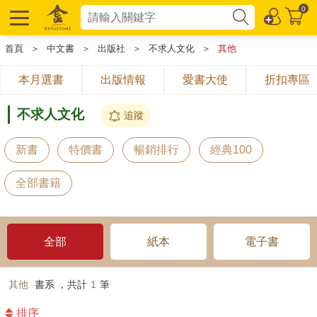
0
首頁
＞
中文書
＞
出版社
＞
不求人文化
＞
其他
本月選書
出版情報
愛書大使
折扣專區
不求人文化
追蹤
新書
特價書
暢銷排行
經典100
全部書籍
全部
紙本
電子書
其他
書系 ，共計
1
筆
排序