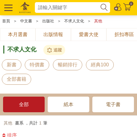
0
首頁
＞
中文書
＞
出版社
＞
不求人文化
＞
其他
本月選書
出版情報
愛書大使
折扣專區
不求人文化
追蹤
新書
特價書
暢銷排行
經典100
全部書籍
全部
紙本
電子書
其他
書系 ，共計
1
筆
排序