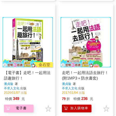
金石堂
【電子書】走吧！一起用法
走吧！一起用法語去旅行！
語趣旅行！
(附1MP3＋防水書套)
潘貞璇
著
潘貞璇
著
不求人文化
出版
不求人文化
出版
2026/01/07 出版
2017/01/04 出版
349
236
特價
元
79
折
特價
元
電子書
加入購物車