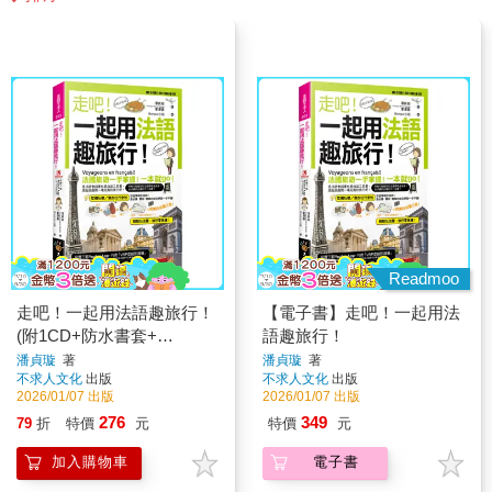
Readmoo
走吧！一起用法語趣旅行！
【電子書】走吧！一起用法
(附1CD+防水書套+
語趣旅行！
「Youtor App」內含VRP虛
潘貞璇
著
潘貞璇
著
不求人文化
出版
不求人文化
出版
擬點讀筆)
2026/01/07 出版
2026/01/07 出版
276
349
79
折
特價
元
特價
元
加入購物車
電子書