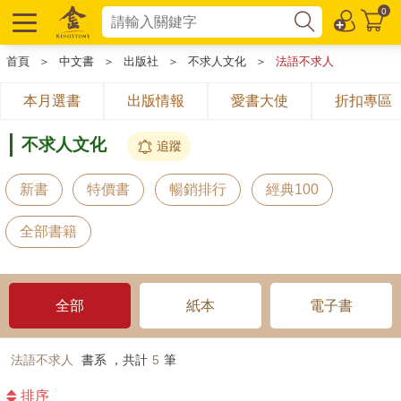
0
首頁
＞
中文書
＞
出版社
＞
不求人文化
＞
法語不求人
本月選書
出版情報
愛書大使
折扣專區
不求人文化
追蹤
新書
特價書
暢銷排行
經典100
全部書籍
全部
紙本
電子書
法語不求人
書系 ，共計
5
筆
排序