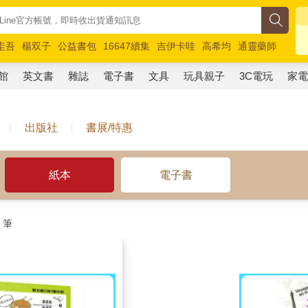
圭吾
楊双子
公益書包
16647續集
吉伊卡哇
高希均
通靈藥師
路邊攤新作
馬斯克
玩具總動員5
超慢跑
館
英文書
雜誌
電子書
文具
玩具親子
3C電玩
家
出版社
書展/特惠
紙本
電子書
筆