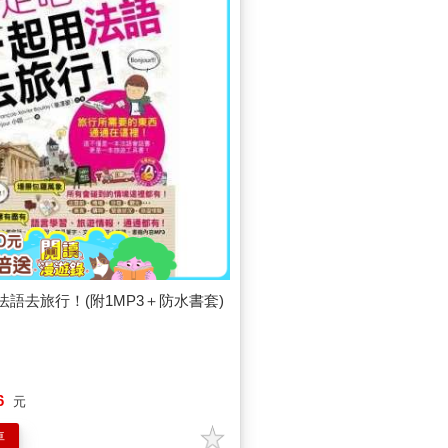
語去旅行！(附1MP3＋防水書套)
6
元
車