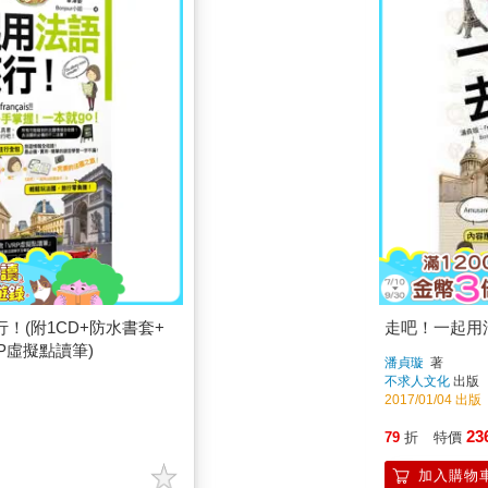
！(附1CD+防水書套+
走吧！一起用法
VRP虛擬點讀筆)
潘貞璇
著
不求人文化
出版
2017/01/04 出版
23
79
折
特價
加入購物