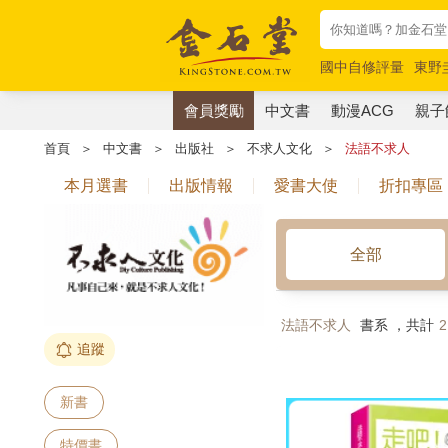
國中自修評量
東野
唯紅花綻放
奧德賽
會員獎勵
中文書
動漫ACG
親子
首頁
＞
中文書
＞
出版社
＞
不求人文化
＞
法語不求人
本月選書
出版情報
愛書大使
折扣專區
全部
法語不求人
書系 ，共計
2
追蹤
新書
特價書