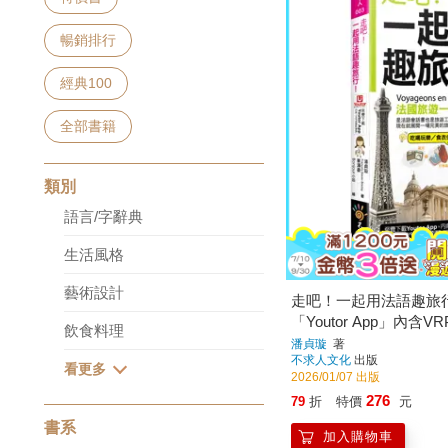
暢銷排行
經典100
全部書籍
類別
語言/字辭典
生活風格
藝術設計
走吧！一起用法語趣旅行
「Youtor App」內含
飲食料理
潘貞璇
著
不求人文化
出版
2026/01/07 出版
276
79
折
特價
元
書系
加入購物車