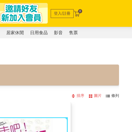
0
登入/註冊
電
居家休閒
日用食品
影音
售票
排序
圖片
條列