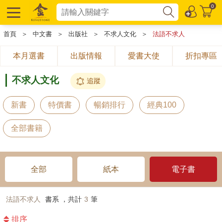
0
首頁
＞
中文書
＞
出版社
＞
不求人文化
＞
法語不求人
本月選書
出版情報
愛書大使
折扣專區
不求人文化
追蹤
新書
特價書
暢銷排行
經典100
全部書籍
全部
紙本
電子書
法語不求人
書系 ，共計
3
筆
排序