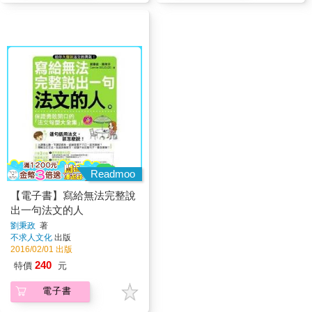
Readmoo
【電子書】寫給無法完整說
出一句法文的人
劉秉政
著
不求人文化
出版
2016/02/01 出版
240
特價
元
電子書