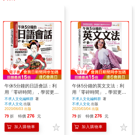
午休5分鐘的日語會話：利
午休5分鐘的英文文法：利
用「零碎時間」，學習更有
用「零碎時間」，學習更有
效率！(免費附贈虛擬點讀
效率！(免費附贈虛擬點讀
不求人文化編輯群
著
不求人文化編輯群
著
不求人文化
出版
不求人文化
出版
筆APP＋1CD)
筆APP)
2020/06/03 出版
2020/03/04 出版
276
276
79
折
特價
元
79
折
特價
元
加入購物車
加入購物車