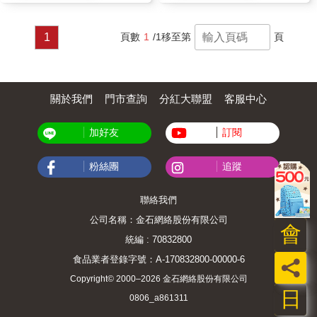
1
頁數
1
/1
移至第
頁
關於我們
門市查詢
分紅大聯盟
客服中心
加好友
訂閱
粉絲團
追蹤
聯絡我們
公司名稱：金石網絡股份有限公司
會
統編 : 70832800
食品業者登錄字號：A-170832800-00000-6
員
Copyright© 2000–2026 金石網絡股份有限公司
日
0806_a861311