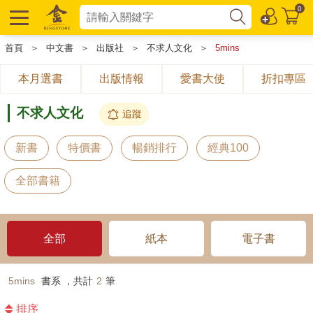
0
首頁
＞
中文書
＞
出版社
＞
不求人文化
＞
5mins
本月選書
出版情報
愛書大使
折扣專區
不求人文化
追蹤
新書
特價書
暢銷排行
經典100
全部書籍
全部
紙本
電子書
5mins
書系 ，共計
2
筆
排序