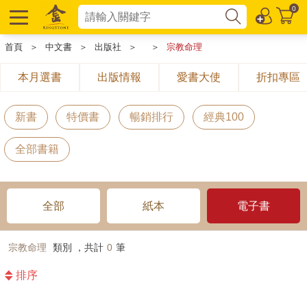
0
首頁
＞
中文書
＞
出版社
＞
＞
宗教命理
本月選書
出版情報
愛書大使
折扣專區
新書
特價書
暢銷排行
經典100
全部書籍
全部
紙本
電子書
宗教命理
類別 ，共計
0
筆
排序