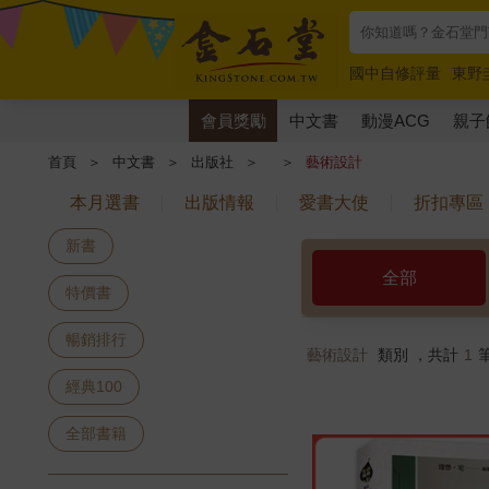
國中自修評量
東野
唯紅花綻放
奧德賽
會員獎勵
中文書
動漫ACG
親子
首頁
＞
中文書
＞
出版社
＞
＞
藝術設計
本月選書
出版情報
愛書大使
折扣專區
新書
全部
特價書
暢銷排行
藝術設計
類別 ，共計
1
經典100
全部書籍