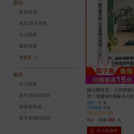
類別
飲食料理
教育/親子教養
生活風格
醫療保健
書系
生活風格
陽台輕改造，小空間變大
新手媽咪特訓班
照！選建材X挑家具X
10大類設計
理想．宅
著
健康萬萬歲
台灣廣廈
出版
2020/12/24 出版
新手爸媽特訓班
432
9
折
特價
元
加入購物車