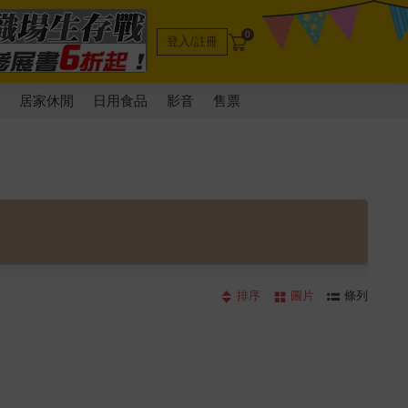
0
登入/註冊
電
居家休閒
日用食品
影音
售票
排序
圖片
條列