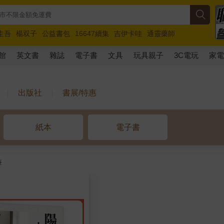
圭吾
楊双子
公益書包
16647續集
吉伊卡哇
通靈藥師
路邊攤新作
馬斯克
玩具總動員5
超慢跑
館
英文書
雜誌
電子書
文具
玩具親子
3C電玩
家
出版社
書展/特惠
紙本
電子書
筆