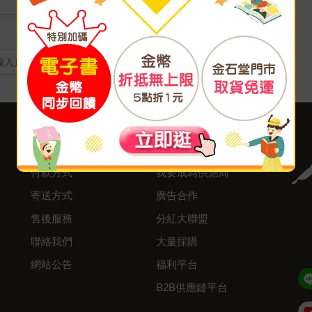
頁
客服中心
合作與服務
購物說明
異業合作
付款方式
我要成為供應商
寄送方式
廣告合作
售後服務
分紅大聯盟
聯絡我們
大量採購
網站公告
福利平台
B2B供應鏈平台
Admin