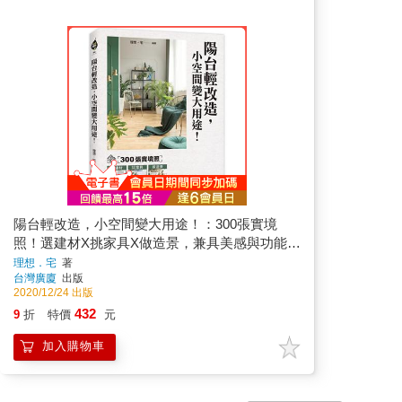
陽台輕改造，小空間變大用途！：300張實境
照！選建材X挑家具X做造景，兼具美感與功能的
10大類設計
理想．宅
著
台灣廣廈
出版
2020/12/24 出版
432
9
折
特價
元
加入購物車