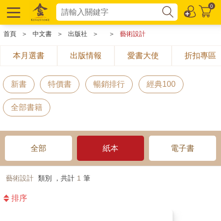
0
首頁
＞
中文書
＞
出版社
＞
＞
藝術設計
本月選書
出版情報
愛書大使
折扣專區
新書
特價書
暢銷排行
經典100
全部書籍
全部
紙本
電子書
藝術設計
類別 ，共計
1
筆
排序